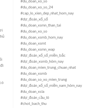
#du_doan_xo_so
#du_doan_xo_so_24
#cap_lo_xien_dep_nhat_hom_nay
#dự_đoán_xổ_số
#du_doan_xsmn_than_tai
ơi
#du_doan_xo_so
thủ
#du_doan_xsmb_hom_nay
#du_doan_xsmt
#du_doan_xsmn_wap
#dự_đoán_xổ_số_miền_bắc
ối
#dự_đoán_xsmb_hôm_nay
 đi
#du_doan_mien_trung_chuan_nhat
#du_doan_xsmb
#du_doan_so_xo_mien_trung
 có
#dự_đoán_xổ_số_miền_nam_hôm_nay
#du_doan_xsla
#dự_đoán_cầu_lô
#chot_bach_thu