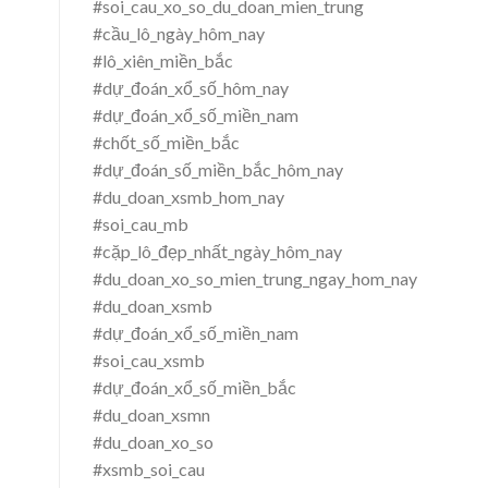
#soi_cau_xo_so_du_doan_mien_trung
#cầu_lô_ngày_hôm_nay
#lô_xiên_miền_bắc
#dự_đoán_xổ_số_hôm_nay
#dự_đoán_xổ_số_miền_nam
#chốt_số_miền_bắc
#dự_đoán_số_miền_bắc_hôm_nay
#du_doan_xsmb_hom_nay
#soi_cau_mb
#cặp_lô_đẹp_nhất_ngày_hôm_nay
#du_doan_xo_so_mien_trung_ngay_hom_nay
#du_doan_xsmb
#dự_đoán_xổ_số_miền_nam
#soi_cau_xsmb
#dự_đoán_xổ_số_miền_bắc
#du_doan_xsmn
#du_doan_xo_so
#xsmb_soi_cau