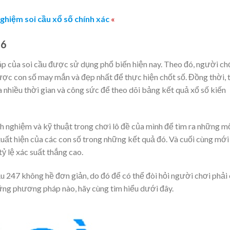
nghiệm soi cầu xổ số chính xác
«
26
áp của soi cầu được sử dụng phổ biến hiện nay. Theo đó, người ch
ược con số may mắn và đẹp nhất để thực hiện chốt số. Đồng thời, 
 nhiều thời gian và công sức để theo dõi bảng kết quả xổ số kiến
h nghiệm và kỹ thuật trong chơi lô đề của mình để tìm ra những m
xuất hiện của các con số trong những kết quả đó. Và cuối cùng mới
tỷ lệ xác suất thắng cao.
ầu 247 không hề đơn giản, do đó để có thể đòi hỏi người chơi phải
ững phương pháp nào, hãy cùng tìm hiểu dưới đây.