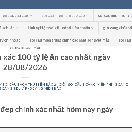
miền bắc cao cấp
soi cầu miền nam cao cấp
soi cầu miền trung 
iêu chuẩn
kinh nghiệm soi cầu xổ số siêu chuẩn
giờ vàng chốt s
ay chính xác
soi cầu miền trung chính xác nhất số tuyệt mật
soi cầu
CHƯA PHÂN LOẠI
h xác 100 tỷ lệ ăn cao nhất ngày
28/08/2026
Y
SOI CẦU BẠCH THỦ MIỀN BẮC 24 GIỜ - SOI CẦU 3 CÀNG MIỄN PHÍ - 3 CÀNG
 3 CÀNG SIÊU VÍP - 3 CÀNG MIỀN BẮC
 đẹp chính xác nhất hôm nay ngày