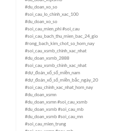
#du_doan_xo_so
#soi_cau_lo_chinh_xac_100
#du_doan_xo_so
#soi_cau_mien_phi #soi_cau
#soi_cau_bach_thu_mien_bac_24_gio
#rong_bach_kim_chot_so_hom_nay
#soi_cau_xsmb_chinh_xac_nhat
#du_doan_xsmb_2888
#soi_cau_xsmb_chinh_xac_nhat
#dự_đoán_xổ_số_miền_nam
#dự_đoán_xổ_số_miền_bắc_ngày_20
#soi_cau_chinh_xac_nhat_hom_nay
#du_doan_xsmn
#du_doan_xsmn #soi_cau_xsmb
#du_doan_xsmb #soi_cau_mb
#du_doan_xsmb #soi_cau_mn
#soi_cau_mien_trung
#soi_cau_xsmn #cau_mb