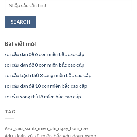
SEARCH
Bài viết mới
soi cầu dàn đề 6 con miền bắc cao cấp
soi cầu dàn đề 8 con miền bắc cao cấp
soi cầu bạch thủ 3 càng miền bắc cao cấp
soi cầu dàn đề 10 con miền bắc cao cấp
soi cầu song thủ lô miền bắc cao cấp
TAG
#soi_cau_xsmb_mien_phi_ngay_hom_nay
#dự_đoán_xổ_số_miền_bắc #du_doan_xsmb