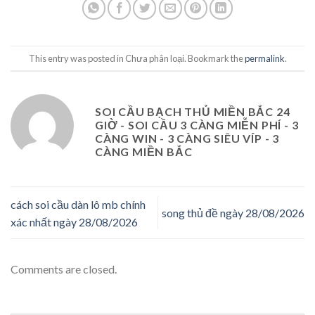
This entry was posted in Chưa phân loại. Bookmark the
permalink
.
SOI CẦU BẠCH THỦ MIỀN BẮC 24
GIỜ - SOI CẦU 3 CÀNG MIỄN PHÍ - 3
CÀNG WIN - 3 CÀNG SIÊU VÍP - 3
CÀNG MIỀN BẮC
cách soi cầu dàn lô mb chính
song thủ đề ngày 28/08/2026
xác nhất ngày 28/08/2026
Comments are closed.