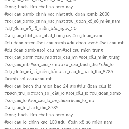
#rong_bach_kim_chot_so_hom_nay
#soi_cau_xsmb_chinh_xac_nhat #du_doan_xsmb_2888
#soi_cau_xsmb_chinh_xac_nhat #dự_đoán_xổ_số_miền_nam
#dự_đoán_xổ_số_miền_bắc_ngày_20
#soi_cau_chinh_xac_nhat_hom_nay #du_doan_xsmn
#du_doan_xsmn #soi_cau_xsmb #du_doan_xsmb #soi_cau_mb
#du_doan_xsmb #soi_cau_mn #soi_cau_mien_trung
#soi_cau_xsmn #cau_mb #soi_cau_mn #soi_cầu_miền_trung
#soi_cau_mb #soi_cau_xsmb #soi_cau_bach_thu #cầu_lô
#dự_đoán_xổ_số_miền_bắc #soi_cau_lo_bach_thu_8785
#xsmb_soi_cau #cau_mb
#soi_cau_bach_thu_mien_bac_24_gio #dự_đoán_cầu_lô
#bach_thu_lo #cách_soi_cầu_lô #soi_cầu_lô #du_doan_xsmb
#soi_cau_lo #soi_cau_lo_de_chuan #cau_lo_mb
#soi_cau_lo_bach_thu_8785
#rong_bach_kim_chot_so_hom_nay
#soi_cau_lo_chinh_xac_100 #dự_đoán_xổ_số_miền_nam
#soi_cau_mn #soi_cau_xsmb_chinh_xac_nhat