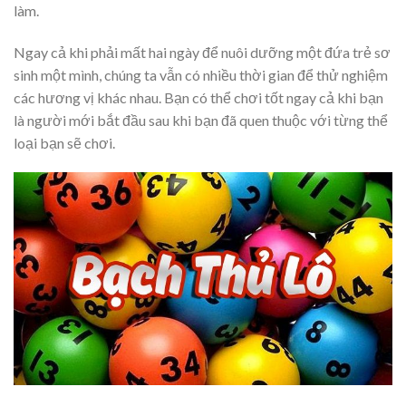
làm.
Ngay cả khi phải mất hai ngày để nuôi dưỡng một đứa trẻ sơ
sinh một mình, chúng ta vẫn có nhiều thời gian để thử nghiệm
các hương vị khác nhau. Bạn có thể chơi tốt ngay cả khi bạn
là người mới bắt đầu sau khi bạn đã quen thuộc với từng thể
loại bạn sẽ chơi.