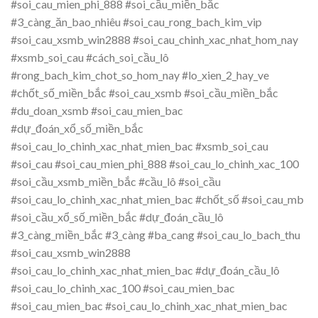
#soi_cau_mien_phi_888 #soi_cầu_miền_bắc
#3_càng_ăn_bao_nhiêu #soi_cau_rong_bach_kim_vip
#soi_cau_xsmb_win2888 #soi_cau_chinh_xac_nhat_hom_nay
#xsmb_soi_cau #cách_soi_cầu_lô
#rong_bach_kim_chot_so_hom_nay #lo_xien_2_hay_ve
#chốt_số_miền_bắc #soi_cau_xsmb #soi_cầu_miền_bắc
#du_doan_xsmb #soi_cau_mien_bac
#dự_đoán_xổ_số_miền_bắc
#soi_cau_lo_chinh_xac_nhat_mien_bac #xsmb_soi_cau
#soi_cau #soi_cau_mien_phi_888 #soi_cau_lo_chinh_xac_100
#soi_cầu_xsmb_miền_bắc #cầu_lô #soi_cầu
#soi_cau_lo_chinh_xac_nhat_mien_bac #chốt_số #soi_cau_mb
#soi_cầu_xổ_số_miền_bắc #dự_đoán_cầu_lô
#3_càng_miền_bắc #3_càng #ba_cang #soi_cau_lo_bach_thu
#soi_cau_xsmb_win2888
#soi_cau_lo_chinh_xac_nhat_mien_bac #dự_đoán_cầu_lô
#soi_cau_lo_chinh_xac_100 #soi_cau_mien_bac
#soi_cau_mien_bac #soi_cau_lo_chinh_xac_nhat_mien_bac