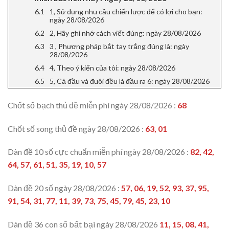
1, Sử dụng nhu cầu chiến lược để có lợi cho bạn:
ngày 28/08/2026
2, Hãy ghi nhớ cách viết đúng: ngày 28/08/2026
3 , Phương pháp bắt tay trắng đúng là: ngày
28/08/2026
4, Theo ý kiến của tôi: ngày 28/08/2026
5, Cả đầu và đuôi đều là đầu ra 6: ngày 28/08/2026
Chốt số bạch thủ đề miễn phí ngày 28/08/2026 :
68
Chốt số song thủ đề ngày 28/08/2026 :
63, 01
Dàn đề 10 số cực chuẩn miễn phí ngày 28/08/2026 :
82, 42,
64, 57, 61, 51, 35, 19, 10, 57
Dàn đề 20 số ngày 28/08/2026 :
57, 06, 19, 52, 93, 37, 95,
91, 54, 31, 77, 11, 39, 73, 75, 45, 79, 45, 23, 10
Dàn đề 36 con số bất bại ngày 28/08/2026
11, 15, 08, 41,