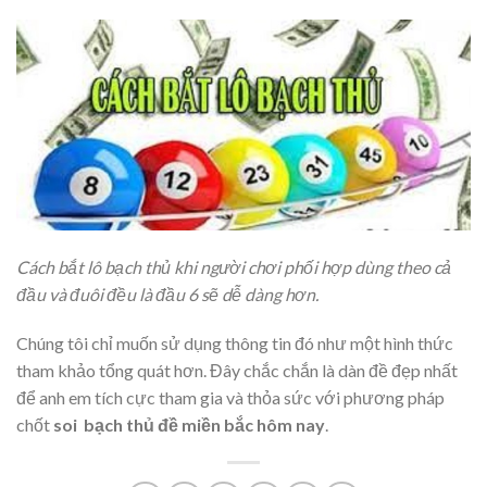
Cách bắt lô bạch thủ khi người chơi phối hợp dùng theo cả
đầu và đuôi đều là đầu 6 sẽ dễ dàng hơn.
Chúng tôi chỉ muốn sử dụng thông tin đó như một hình thức
tham khảo tổng quát hơn. Đây chắc chắn là dàn đề đẹp nhất
để anh em tích cực tham gia và thỏa sức với phương pháp
chốt
soi bạch thủ đề miền bắc
hôm nay
.