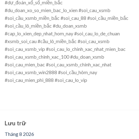
#dự_đoán_xổ_số_miền_bắc
#du_doan_xo_so_mien_bac_lo_xien #soi_cau_xsmb
#soi_cầu_xsmb_miền_bắc #soi_cau_88 #soi_cầu_miền_bắc
#soi_cầu_lô_miền_bắc #du_doan_xsmb
#cap_lo_xien_dep_nhat_hom_nay #soi_cau_lo_de_chuan
#xsmb_soi_cau #cầu_lô_miền_bắc #soi_cau_xsmb
#soi_cau_xsmb_vip #soi_cau_lo_chinh_xac_nhat_mien_bac
#soi_cau_xsmb_chinh_xac_100 #du_doan_xsmb
#soi_cau_mien_bac #soi_cau_xsmb_chinh_xac_nhat
#soi_cau_xsmb_win2888 #soi_cầu_hôm_nay
#soi_cau_mien_phi_888 #soi_cau_lo_vip
Lưu trữ
Tháng 8 2026