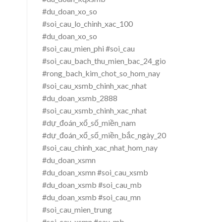
#du_doan_xo_so
#soi_cau_lo_chinh_xac_100
#du_doan_xo_so
#soi_cau_mien_phi #soi_cau
#soi_cau_bach_thu_mien_bac_24_gio
#rong_bach_kim_chot_so_hom_nay
#soi_cau_xsmb_chinh_xac_nhat
#du_doan_xsmb_2888
#soi_cau_xsmb_chinh_xac_nhat
#dự_đoán_xổ_số_miền_nam
#dự_đoán_xổ_số_miền_bắc_ngày_20
#soi_cau_chinh_xac_nhat_hom_nay
#du_doan_xsmn
#du_doan_xsmn #soi_cau_xsmb
#du_doan_xsmb #soi_cau_mb
#du_doan_xsmb #soi_cau_mn
#soi_cau_mien_trung
#soi_cau_xsmn #cau_mb