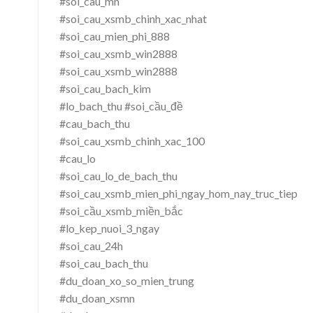
#soi_cau_mn
#soi_cau_xsmb_chinh_xac_nhat
#soi_cau_mien_phi_888
#soi_cau_xsmb_win2888
#soi_cau_xsmb_win2888
#soi_cau_bach_kim
#lo_bach_thu #soi_cầu_đề
#cau_bach_thu
#soi_cau_xsmb_chinh_xac_100
#cau_lo
#soi_cau_lo_de_bach_thu
#soi_cau_xsmb_mien_phi_ngay_hom_nay_truc_tiep
#soi_cầu_xsmb_miền_bắc
#lo_kep_nuoi_3_ngay
#soi_cau_24h
#soi_cau_bach_thu
#du_doan_xo_so_mien_trung
#du_doan_xsmn