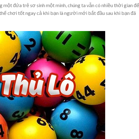
 một đứa trẻ sơ sinh một mình, chúng ta vẫn có nhiều thời gian đ
hể chơi tốt ngay cả khi bạn là người mới bắt đầu sau khi bạn đã