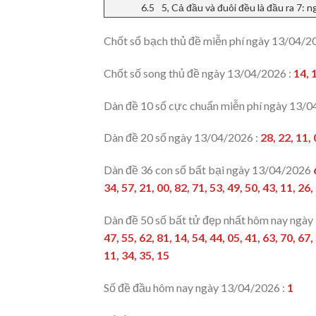
5, Cả đầu và đuôi đều là đầu ra 7:
Chốt số bạch thủ đề miễn phí ngày 13/04/2
Chốt số song thủ đề ngày 13/04/2026 :
14, 
Dàn đề 10 số cực chuẩn miễn phí ngày 13/0
Dàn đề 20 số ngày 13/04/2026 :
28, 22, 11, 
Dàn đề 36 con số bất bại ngày 13/04/2026
34, 57, 21, 00, 82, 71, 53, 49, 50, 43, 11, 26,
Dàn đề 50 số bất tử đẹp nhất hôm nay ngày
47, 55, 62, 81, 14, 54, 44, 05, 41, 63, 70, 67,
11, 34, 35, 15
Số đề đầu hôm nay ngày 13/04/2026 :
1