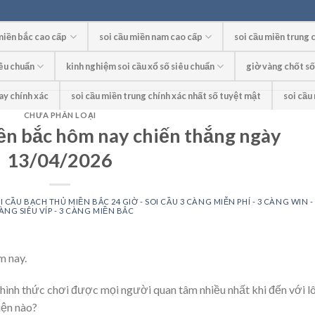
miền bắc cao cấp
soi cầu miền nam cao cấp
soi cầu miền trung 
iêu chuẩn
kinh nghiệm soi cầu xổ số siêu chuẩn
giờ vàng chốt s
ay chính xác
soi cầu miền trung chính xác nhất số tuyệt mật
soi cầu
CHƯA PHÂN LOẠI
iền bắc hôm nay chiến thắng ngày
13/04/2026
I CẦU BẠCH THỦ MIỀN BẮC 24 GIỜ - SOI CẦU 3 CÀNG MIỄN PHÍ - 3 CÀNG WIN -
ÀNG SIÊU VÍP - 3 CÀNG MIỀN BẮC
m nay.
 hình thức chơi được mọi người quan tâm nhiều nhất khi đến với l
iện nào?