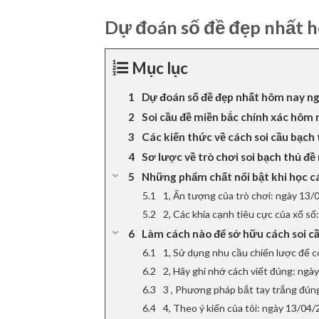
Dự đoán số đề đẹp nhất 
Mục lục
Dự đoán số đề đẹp nhất hôm nay n
Soi cầu đề miền bắc chính xác hôm
Các kiến thức về cách soi cầu bạc
Sơ lược về trò chơi soi bạch thủ đ
Những phẩm chất nổi bật khi học c
1, Ấn tượng của trò chơi: ngày 13
2, Các khía cạnh tiêu cực của xổ s
Làm cách nào để sở hữu cách soi c
1, Sử dụng nhu cầu chiến lược để c
2, Hãy ghi nhớ cách viết đúng: ngà
3 , Phương pháp bắt tay trắng đún
4, Theo ý kiến của tôi: ngày 13/04