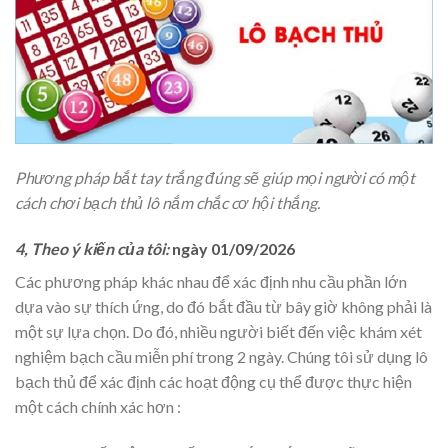
Phương pháp bắt tay trắng đúng sẽ giúp mọi người có một
cách chơi bạch thủ lô nắm chắc cơ hội thắng.
4, Theo ý kiến của tôi:
ngày 01/09/2026
Các phương pháp khác nhau để xác định nhu cầu phần lớn
dựa vào sự thích ứng, do đó bắt đầu từ bây giờ không phải là
một sự lựa chọn. Do đó, nhiều người biết đến việc khám xét
nghiệm bạch cầu miễn phí trong 2 ngày. Chúng tôi sử dụng lô
bạch thủ để xác định các hoạt động cụ thể được thực hiện
một cách chính xác hơn :