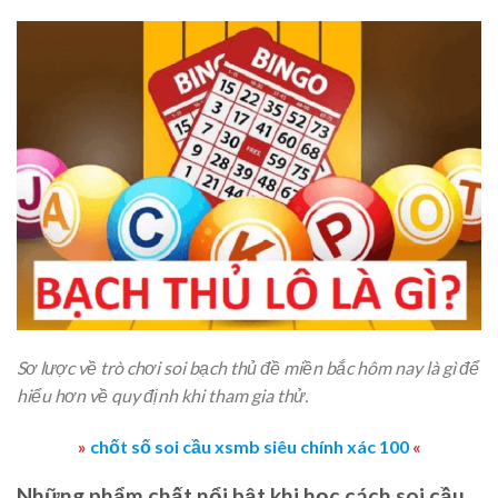
Sơ lược về trò chơi soi bạch thủ đề miền bắc hôm nay là gì để
hiểu hơn về quy định khi tham gia thử.
»
chốt số soi cầu xsmb siêu chính xác 100
«
Những phẩm chất nổi bật khi học cách soi cầu