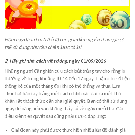
Hôm nay đánh bạch thủ lô con gì là điều người tham gia có
thể sử dụng nhu cầu chiến lược có lợi.
2, Hãy ghi nhớ cách viết đúng:
ngày 01/09/2026
Những người đã nghiên cứu cách bắt trắng tay cho rằng lô
thường về trong khoảng từ 14 đến 17 ngày. Thậm chí, số liệu
thống kê của một tháng đôi khi có thể thắng và thua. Lựa
chọn hai bàn tay trắng một cách chính xác đặt ra một khó
khăn rất thách thức cần phải giải quyết. Bạn có thể sử dụng
ngay để nâng nếu vẫn không thấy số về ngày mười ba. Các
điều kiện tiên quyết sau cũng phải được đáp ứng:
Giai đoạn này phải được thực hiện nhiều lần để đánh giá