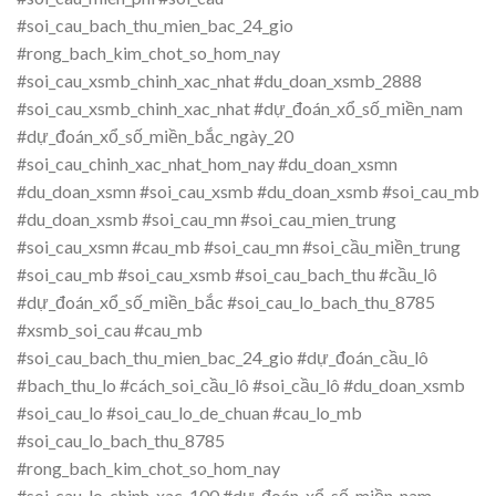
#soi_cau_bach_thu_mien_bac_24_gio
#rong_bach_kim_chot_so_hom_nay
#soi_cau_xsmb_chinh_xac_nhat #du_doan_xsmb_2888
#soi_cau_xsmb_chinh_xac_nhat #dự_đoán_xổ_số_miền_nam
#dự_đoán_xổ_số_miền_bắc_ngày_20
#soi_cau_chinh_xac_nhat_hom_nay #du_doan_xsmn
#du_doan_xsmn #soi_cau_xsmb #du_doan_xsmb #soi_cau_mb
#du_doan_xsmb #soi_cau_mn #soi_cau_mien_trung
#soi_cau_xsmn #cau_mb #soi_cau_mn #soi_cầu_miền_trung
#soi_cau_mb #soi_cau_xsmb #soi_cau_bach_thu #cầu_lô
#dự_đoán_xổ_số_miền_bắc #soi_cau_lo_bach_thu_8785
#xsmb_soi_cau #cau_mb
#soi_cau_bach_thu_mien_bac_24_gio #dự_đoán_cầu_lô
#bach_thu_lo #cách_soi_cầu_lô #soi_cầu_lô #du_doan_xsmb
#soi_cau_lo #soi_cau_lo_de_chuan #cau_lo_mb
#soi_cau_lo_bach_thu_8785
#rong_bach_kim_chot_so_hom_nay
#soi_cau_lo_chinh_xac_100 #dự_đoán_xổ_số_miền_nam