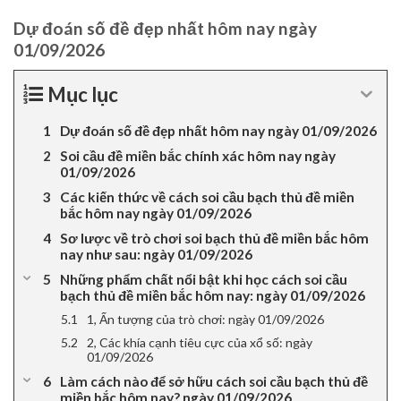
Dự đoán số đề đẹp nhất hôm nay ngày
01/09/2026
Mục lục
Dự đoán số đề đẹp nhất hôm nay ngày 01/09/2026
Soi cầu đề miền bắc chính xác hôm nay ngày
01/09/2026
Các kiến thức về cách soi cầu bạch thủ đề miền
bắc hôm nay ngày 01/09/2026
Sơ lược về trò chơi soi bạch thủ đề miền bắc hôm
nay như sau: ngày 01/09/2026
Những phẩm chất nổi bật khi học cách soi cầu
bạch thủ đề miền bắc hôm nay: ngày 01/09/2026
1, Ấn tượng của trò chơi: ngày 01/09/2026
2, Các khía cạnh tiêu cực của xổ số: ngày
01/09/2026
Làm cách nào để sở hữu cách soi cầu bạch thủ đề
miền bắc hôm nay? ngày 01/09/2026