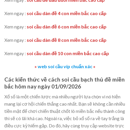
Xem ngay :
soi cầu dàn đề 4 con miền bắc cao cấp
Xem ngay :
soi cầu dàn đề 6 con miền bắc cao cấp
Xem ngay :
soi cầu dàn đề 8 con miền bắc cao cấp
Xem ngay :
soi cầu dàn đề 10 con miền bắc cao cấp
»
web soi cầu víp chuẩn xác
«
Các kiến thức về cách soi cầu bạch thủ đề miền
bắc hôm nay ngày 01/09/2026
Xổ số là một chiến lược mà nhiều người lựa chọn vì nó hiện
mang lại cơ hội chiến thắng cao nhất. Bạn sẽ không cần nhiều
tiền mặt để chơi chiến thuật chốt lô miền bắc nếu thành công
thì sẽ có lãi khá cao. Ngoài ra, việc bỏ xổ số ra về tay trắng là
điều cực kỳ hiếm gặp. Do đó, hãy cùng truy cập website trực