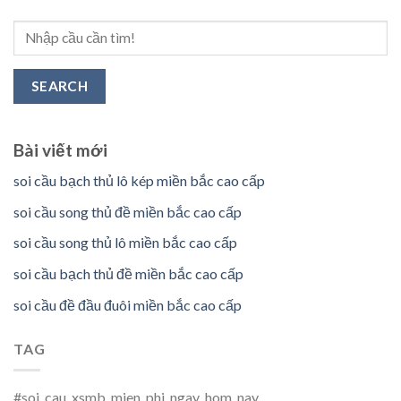
SEARCH
Bài viết mới
soi cầu bạch thủ lô kép miền bắc cao cấp
soi cầu song thủ đề miền bắc cao cấp
soi cầu song thủ lô miền bắc cao cấp
soi cầu bạch thủ đề miền bắc cao cấp
soi cầu đề đầu đuôi miền bắc cao cấp
TAG
#soi_cau_xsmb_mien_phi_ngay_hom_nay