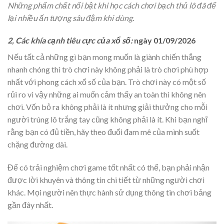
Những phẩm chất nổi bật khi học cách chơi bạch thủ lô đã để
lại nhiều ấn tượng sâu đậm khi dùng.
2, Các khía cạnh tiêu cực của xổ số:
ngày 01/09/2026
Nếu tất cả những gì bạn mong muốn là giành chiến thắng
nhanh chóng thì trò chơi này không phải là trò chơi phù hợp
nhất với phong cách xổ số của bạn. Trò chơi này có một số
rủi ro vì vậy những ai muốn cảm thấy an toàn thì không nên
chơi. Vốn bỏ ra không phải là ít nhưng giải thưởng cho mỗi
người trúng lô trắng tay cũng không phải là ít. Khi bạn nghĩ
rằng bạn có đủ tiền, hãy theo đuổi đam mê của mình suốt
chặng đường dài.
Để có trải nghiệm chơi game tốt nhất có thể, bạn phải nhận
được lời khuyên và thông tin chi tiết từ những người chơi
khác. Mọi người nên thực hành sử dụng thông tin chơi bảng
gần đây nhất.