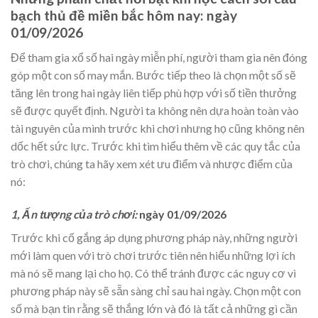
bạch thủ đề miền bắc hôm nay: ngày
01/09/2026
Để tham gia xổ số hai ngày miễn phí, người tham gia nên đóng
góp một con số may mắn. Bước tiếp theo là chọn một số sẽ
tăng lên trong hai ngày liên tiếp phù hợp với số tiền thưởng
sẽ được quyết định. Người ta không nên dựa hoàn toàn vào
tài nguyên của mình trước khi chơi nhưng họ cũng không nên
dốc hết sức lực. Trước khi tìm hiểu thêm về các quy tắc của
trò chơi, chúng ta hãy xem xét ưu điểm và nhược điểm của
nó:
1, Ấn tượng của trò chơi:
ngày 01/09/2026
Trước khi cố gắng áp dụng phương pháp này, những người
mới làm quen với trò chơi trước tiên nên hiểu những lợi ích
mà nó sẽ mang lại cho họ. Có thể tránh được các nguy cơ vì
phương pháp này sẽ sẵn sàng chỉ sau hai ngày. Chọn một con
số mà bạn tin rằng sẽ thắng lớn và đó là tất cả những gì cần