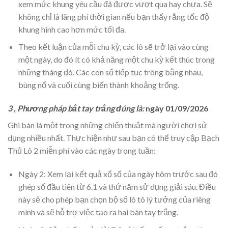
xem mức khung yêu cầu đã được vượt qua hay chưa. Sẽ
không chỉ là lãng phí thời gian nếu bạn thấy rằng tốc độ
khung hình cao hơn mức tối đa.
Theo kết luận của mỗi chu kỳ, các lô sẽ trở lại vào cùng
một ngày, do đó ít có khả năng một chu kỳ kết thúc trong
những tháng đó. Các con số tiếp tục trông bằng nhau,
bùng nổ và cuối cùng biến thành khoảng trống.
3 , Phương pháp bắt tay trắng đúng là:
ngày 01/09/2026
Ghi bàn là một trong những chiến thuật mà người chơi sử
dụng nhiều nhất. Thực hiện như sau bạn có thể truy cập Bạch
Thủ Lô 2 miễn phí vào các ngày trong tuần:
Ngày 2: Xem lại kết quả xổ số của ngày hôm trước sau đó
ghép số đầu tiên từ 6.1 và thứ năm sử dụng giải sáu. Điều
này sẽ cho phép bạn chọn bộ số lô tô lý tưởng của riêng
mình và sẽ hỗ trợ việc tạo ra hai bàn tay trắng.