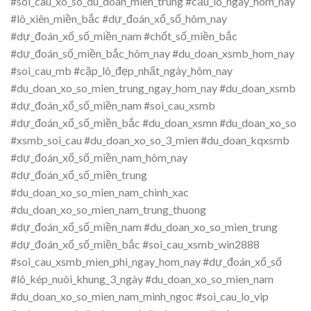
#soi_cau_xo_so_du_doan_mien_trung #cầu_lô_ngày_hôm_nay
#lô_xiên_miền_bắc #dự_đoán_xổ_số_hôm_nay
#dự_đoán_xổ_số_miền_nam #chốt_số_miền_bắc
#dự_đoán_số_miền_bắc_hôm_nay #du_doan_xsmb_hom_nay
#soi_cau_mb #cặp_lô_đẹp_nhất_ngày_hôm_nay
#du_doan_xo_so_mien_trung_ngay_hom_nay #du_doan_xsmb
#dự_đoán_xổ_số_miền_nam #soi_cau_xsmb
#dự_đoán_xổ_số_miền_bắc #du_doan_xsmn #du_doan_xo_so
#xsmb_soi_cau #du_doan_xo_so_3_mien #du_doan_kqxsmb
#dự_đoán_xổ_số_miền_nam_hôm_nay
#dự_đoán_xổ_số_miền_trung
#du_doan_xo_so_mien_nam_chinh_xac
#du_doan_xo_so_mien_nam_trung_thuong
#dự_đoán_xổ_số_miền_nam #du_doan_xo_so_mien_trung
#dự_đoán_xổ_số_miền_bắc #soi_cau_xsmb_win2888
#soi_cau_xsmb_mien_phi_ngay_hom_nay #dự_đoán_xổ_số
#lô_kép_nuôi_khung_3_ngày #du_doan_xo_so_mien_nam
#du_doan_xo_so_mien_nam_minh_ngoc #soi_cau_lo_vip