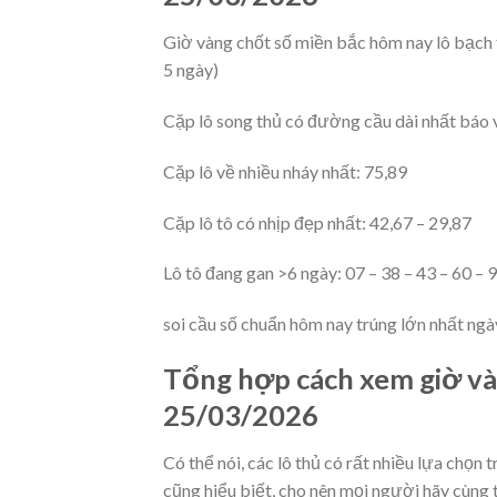
Giờ vàng chốt số miền bắc hôm nay lô bạch 
5 ngày)
Cặp lô song thủ có đường cầu dài nhất báo v
Cặp lô về nhiều nháy nhất: 75,89
Cặp lô tô có nhịp đẹp nhất: 42,67 – 29,87
Lô tô đang gan >6 ngày: 07 – 38 – 43 – 60 – 
soi cầu số chuẩn hôm nay trúng lớn nhất ng
Tổng hợp cách xem giờ và
25/03/2026
Có thể nói, các lô thủ có rất nhiều lựa chọn 
cũng hiểu biết, cho nên mọi người hãy cùng t