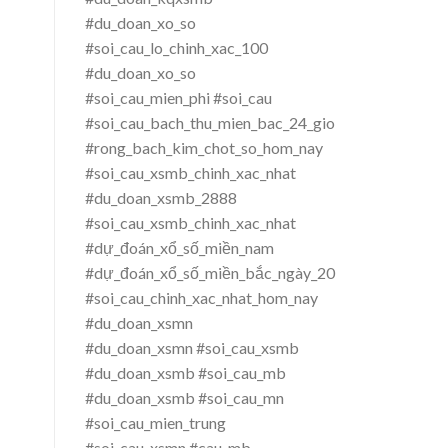
#du_doan_xo_so
#soi_cau_lo_chinh_xac_100
#du_doan_xo_so
#soi_cau_mien_phi #soi_cau
#soi_cau_bach_thu_mien_bac_24_gio
#rong_bach_kim_chot_so_hom_nay
#soi_cau_xsmb_chinh_xac_nhat
#du_doan_xsmb_2888
#soi_cau_xsmb_chinh_xac_nhat
#dự_đoán_xổ_số_miền_nam
#dự_đoán_xổ_số_miền_bắc_ngày_20
#soi_cau_chinh_xac_nhat_hom_nay
#du_doan_xsmn
#du_doan_xsmn #soi_cau_xsmb
#du_doan_xsmb #soi_cau_mb
#du_doan_xsmb #soi_cau_mn
#soi_cau_mien_trung
#soi_cau_xsmn #cau_mb