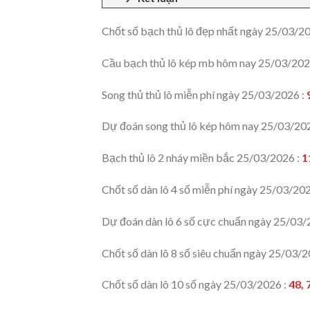
Chốt số bạch thủ lô đẹp nhất ngày 25/03/2
Cầu bạch thủ lô kép mb hôm nay 25/03/202
Song thủ thủ lô miễn phí ngày 25/03/2026 :
Dự đoán song thủ lô kép hôm nay 25/03/20
Bạch thủ lô 2 nháy miền bắc 25/03/2026 :
1
Chốt số dàn lô 4 số miễn phí ngày 25/03/202
Dự đoán dàn lô 6 số cực chuẩn ngày 25/03/
Chốt số dàn lô 8 số siêu chuẩn ngày 25/03/2
Chốt số dàn lô 10 số ngày 25/03/2026 :
48, 