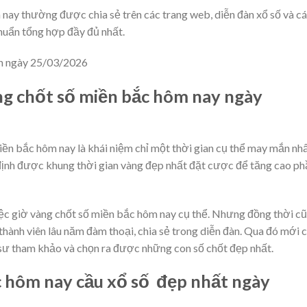
 nay thường được chia sẻ trên các trang web, diễn đàn xổ số và c
chuẩn tổng hợp đầy đủ nhất.
ớn ngày 25/03/2026
ng chốt số miền bắc hôm nay ngày
iền bắc hôm nay là khái niệm chỉ một thời gian cụ thể may mắn nh
định được khung thời gian vàng đẹp nhất đặt cược để tăng cao ph
ệc giờ vàng chốt số miền bắc hôm nay cụ thể. Nhưng đồng thời c
 thành viên lâu năm đàm thoại, chia sẻ trong diễn đàn. Qua đó mới 
sư tham khảo và chọn ra được những con số chốt đẹp nhất.
c hôm nay cầu xổ số đẹp nhất ngày