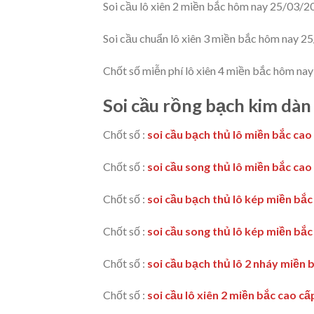
Soi cầu lô xiên 2 miền bắc hôm nay 25/03/2
Soi cầu chuẩn lô xiên 3 miền bắc hôm nay 2
Chốt số miễn phí lô xiên 4 miền bắc hôm na
Soi cầu rồng bạch kim dàn
Chốt số :
soi cầu bạch thủ lô miền bắc cao
Chốt số :
soi cầu song thủ lô miền bắc cao
Chốt số :
soi cầu bạch thủ lô kép miền bắc
Chốt số :
soi cầu song thủ lô kép miền bắc
Chốt số :
soi cầu bạch thủ lô 2 nháy miền 
Chốt số :
soi cầu lô xiên 2 miền bắc cao cấ