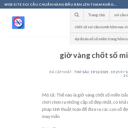
Skip
WEB SITE SOI CẦU CHUẨN HÀNG ĐẦU BẠN LÊN THAM KHẢO...
to
Trang chủ
soi cầu 
content
chốt số soi cầu xsmb hôm nay s
dự đoán xổ số miền trung hôm n
giờ vàng chốt số m
ĐÃ CẬP NHẬT :
THỨ SÁU, 19/12/2025 - 19:25
BY
S
- 3
Mô tả: Thế nào là giờ vàng chốt số miền bắ
chơi chọn ra những cập số đẹp nhất, có khả
pháp tính thuật toán để đưa ra các con số đ
may mắn