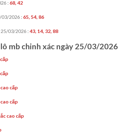
026 :
68, 42
5/03/2026 :
65, 54, 86
y 25/03/2026 :
43, 14, 32, 88
 lô mb chinh xác ngày 25/03/2026
 cấp
 cấp
 cao cấp
 cao cấp
bắc cao cấp
p