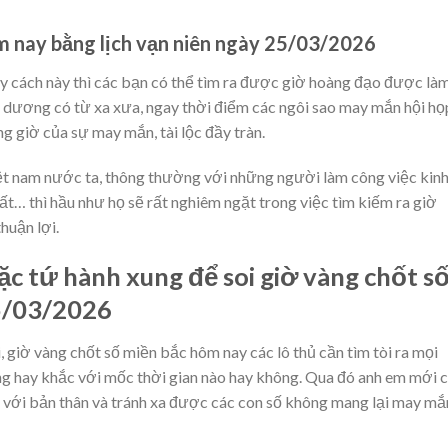
m nay bằng lịch vạn niên ngày 25/03/2026
 cách này thì các bạn có thể tìm ra được giờ hoàng đạo được là
m dương có từ xa xưa, ngay thời điểm các ngôi sao may mắn hội họ
ng giờ của sự may mắn, tài lộc đầy tràn.
iệt nam nước ta, thông thường với những người làm công việc kin
t… thì hầu như họ sẽ rất nghiêm ngặt trong việc tìm kiếm ra giờ
huận lợi.
c tứ hành xung để soi giờ vàng chốt s
5/03/2026
giờ vàng chốt số miền bắc hôm nay các lô thủ cần tìm tòi ra mọi
ung hay khắc với mốc thời gian nào hay không. Qua đó anh em mới 
t với bản thân và tránh xa được các con số không mang lại may mắ