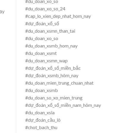
#du_doan_xo_so
#du_doan_xo_so_24
hạy
#cap_lo_xien_dep_nhat_hom_nay
#dự_đoán_xổ_số
#du_doan_xsmn_than_tai
#du_doan_xo_so
#du_doan_xsmb_hom_nay
#du_doan_xsmt
#du_doan_xsmn_wap
#dự_đoán_xổ_số_miền_bắc
#dự_đoán_xsmb_hôm_nay
#du_doan_mien_trung_chuan_nhat
#du_doan_xsmb
#du_doan_so_xo_mien_trung
#dự_đoán_xổ_số_miền_nam_hôm_nay
#du_doan_xsla
#dự_đoán_cầu_lô
#chot_bach_thu