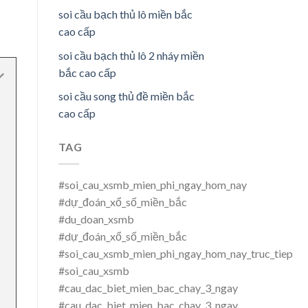
soi cầu bạch thủ lô miền bắc
cao cấp
soi cầu bạch thủ lô 2 nháy miền
bắc cao cấp
soi cầu song thủ đề miền bắc
cao cấp
TAG
#soi_cau_xsmb_mien_phi_ngay_hom_nay
#dự_đoán_xổ_số_miền_bắc
#du_doan_xsmb
#dự_đoán_xổ_số_miền_bắc
#soi_cau_xsmb_mien_phi_ngay_hom_nay_truc_tiep
#soi_cau_xsmb
#cau_dac_biet_mien_bac_chay_3_ngay
#cau_dac_biet_mien_bac_chay_3_ngay