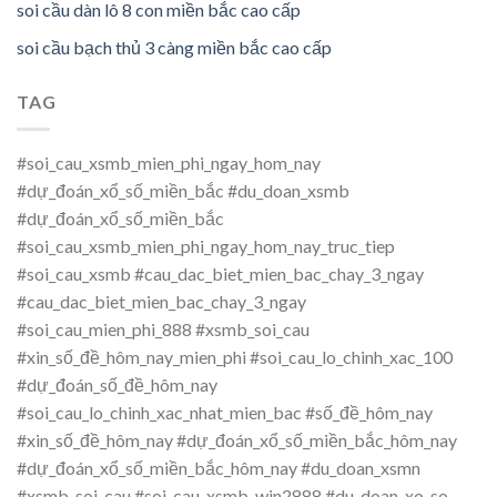
soi cầu dàn lô 8 con miền bắc cao cấp
soi cầu bạch thủ 3 càng miền bắc cao cấp
TAG
#soi_cau_xsmb_mien_phi_ngay_hom_nay
#dự_đoán_xổ_số_miền_bắc #du_doan_xsmb
#dự_đoán_xổ_số_miền_bắc
#soi_cau_xsmb_mien_phi_ngay_hom_nay_truc_tiep
#soi_cau_xsmb #cau_dac_biet_mien_bac_chay_3_ngay
#cau_dac_biet_mien_bac_chay_3_ngay
#soi_cau_mien_phi_888 #xsmb_soi_cau
#xin_số_đề_hôm_nay_mien_phi #soi_cau_lo_chinh_xac_100
#dự_đoán_số_đề_hôm_nay
#soi_cau_lo_chinh_xac_nhat_mien_bac #số_đề_hôm_nay
#xin_số_đề_hôm_nay #dự_đoán_xổ_số_miền_bắc_hôm_nay
#dự_đoán_xổ_số_miền_bắc_hôm_nay #du_doan_xsmn
#xsmb_soi_cau #soi_cau_xsmb_win2888 #du_doan_xo_so