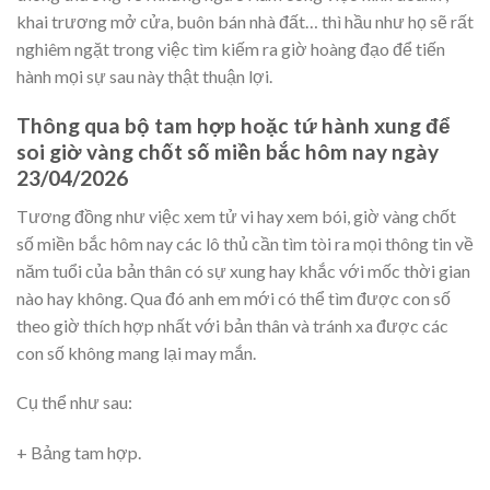
khai trương mở cửa, buôn bán nhà đất… thì hầu như họ sẽ rất
nghiêm ngặt trong việc tìm kiếm ra giờ hoàng đạo để tiến
hành mọi sự sau này thật thuận lợi.
Thông qua bộ tam hợp hoặc tứ hành xung để
soi giờ vàng chốt số miền bắc hôm nay ngày
23/04/2026
Tương đồng như việc xem tử vi hay xem bói, giờ vàng chốt
số miền bắc hôm nay các lô thủ cần tìm tòi ra mọi thông tin về
năm tuổi của bản thân có sự xung hay khắc với mốc thời gian
nào hay không. Qua đó anh em mới có thể tìm được con số
theo giờ thích hợp nhất với bản thân và tránh xa được các
con số không mang lại may mắn.
Cụ thể như sau:
+ Bảng tam hợp.