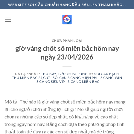
Skip
WEB SITE SOI CẦU CHUẨN HÀNG ĐẦU BẠN LÊN THAM KHẢO...
to
content
CHƯA PHÂN LOẠI
giờ vàng chốt số miền bắc hôm nay
ngày 23/04/2026
ĐÃ CẬP NHẬT :
THỨ BẢY, 17/01/2026 - 18:41
BY
SOI CẦU BẠCH
THỦ MIỀN BẮC 24 GIỜ - SOI CẦU 3 CÀNG MIỄN PHÍ - 3 CÀNG WIN
- 3 CÀNG SIÊU VÍP - 3 CÀNG MIỀN BẮC
Mô tả: Thế nào là giờ vàng chốt số miền bắc hôm nay mang
lại cho người chơi những lợi ích gì? Nó sẽ giúp người chơi
chọn ra những cập số đẹp nhất, có khả năng về cao nhất
trong ngày hôm nay. Bằng cách dựa theo phương pháp tính
thuật toán để đưa ra các con số đẹp nhất, mà dễ trúng.