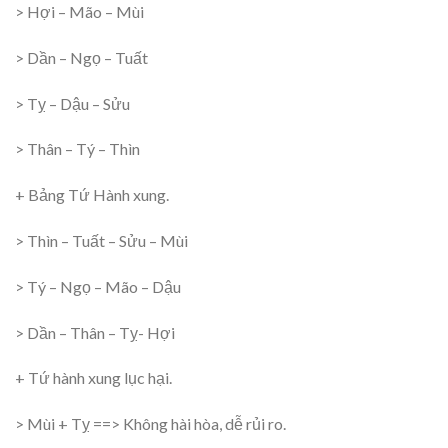
> Hợi – Mão – Mùi
> Dần – Ngọ – Tuất
> Tỵ – Dậu – Sửu
> Thân – Tý – Thìn
+ Bảng Tứ Hành xung.
> Thìn – Tuất – Sửu – Mùi
> Tý – Ngọ – Mão – Dậu
> Dần – Thân – Tỵ- Hợi
+ Tứ hành xung lục hại.
> Mùi + Tỵ ==> Không hài hòa, dễ rủi ro.