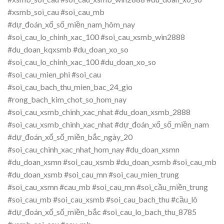
#xsmb_soi_cau #soi_cau_mb
#dự_đoán_xổ_số_miền_nam_hôm_nay
#soi_cau_lo_chinh_xac_100 #soi_cau_xsmb_win2888
#du_doan_kqxsmb #du_doan_xo_so
#soi_cau_lo_chinh_xac_100 #du_doan_xo_so
#soi_cau_mien_phi #soi_cau
#soi_cau_bach_thu_mien_bac_24_gio
#rong_bach_kim_chot_so_hom_nay
#soi_cau_xsmb_chinh_xac_nhat #du_doan_xsmb_2888
#soi_cau_xsmb_chinh_xac_nhat #dự_đoán_xổ_số_miền_nam
#dự_đoán_xổ_số_miền_bắc_ngày_20
#soi_cau_chinh_xac_nhat_hom_nay #du_doan_xsmn
#du_doan_xsmn #soi_cau_xsmb #du_doan_xsmb #soi_cau_mb
#du_doan_xsmb #soi_cau_mn #soi_cau_mien_trung
#soi_cau_xsmn #cau_mb #soi_cau_mn #soi_cầu_miền_trung
#soi_cau_mb #soi_cau_xsmb #soi_cau_bach_thu #cầu_lô
#dự_đoán_xổ_số_miền_bắc #soi_cau_lo_bach_thu_8785