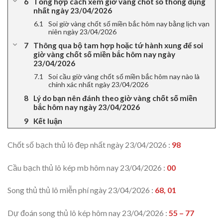
Tổng hợp cách xem giờ vàng chốt số thông dụng
nhất ngày 23/04/2026
Soi giờ vàng chốt số miền bắc hôm nay bằng lịch vạn
niên ngày 23/04/2026
Thông qua bộ tam hợp hoặc tứ hành xung để soi
giờ vàng chốt số miền bắc hôm nay ngày
23/04/2026
Soi cầu giờ vàng chốt số miền bắc hôm nay nào là
chính xác nhất ngày 23/04/2026
Lý do bạn nên đánh theo giờ vàng chốt số miền
bắc hôm nay ngày 23/04/2026
Kết luận
Chốt số bạch thủ lô đẹp nhất ngày 23/04/2026 :
98
Cầu bạch thủ lô kép mb hôm nay 23/04/2026 :
00
Song thủ thủ lô miễn phí ngày 23/04/2026 :
68, 01
Dự đoán song thủ lô kép hôm nay 23/04/2026 :
55 – 77