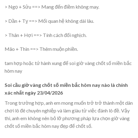
> Ngọ + Sửu ==> Mang đến điềm không may.
> Dần + Tỵ ==> Mối quan hệ không dài lâu.
> Thân + Hợi ==> Tính cách đối nghịch.
Mão + Thìn ==> Thêm muộn phiền.
tam hợp hoặc tứ hành xung để soi giờ vàng chốt số miền bắc
hôm nay
Soi cầu giờ vàng chốt số miền bắc hôm nay nào là chính
xác nhất ngày 23/04/2026
Trong trường hợp, anh em mong muốn trở trở thành một dân
chơi lô đê chuyên nghiệp và làm giàu từ việc đánh lô đề. Vậy
thì, anh em không nên bỏ lỡ phương pháp lựa chọn giờ vàng
chốt số miền bắc hôm nay đẹp để chốt số.