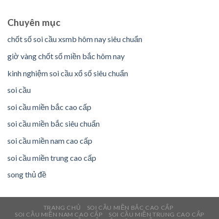
Chuyên mục
chốt số soi cầu xsmb hôm nay siêu chuẩn
giờ vàng chốt số miền bắc hôm nay
kinh nghiệm soi cầu xổ số siêu chuẩn
soi cầu
soi cầu miền bắc cao cấp
soi cầu miền bắc siêu chuẩn
soi cầu miền nam cao cấp
soi cầu miền trung cao cấp
song thủ đề
TRANG CHỦ
SOI CẦU MIỀN BẮC CAO CẤP
SOI CẦU MIỀN NAM CAO CẤP
SOI CẦU MIỀN TRUNG CAO CẤP