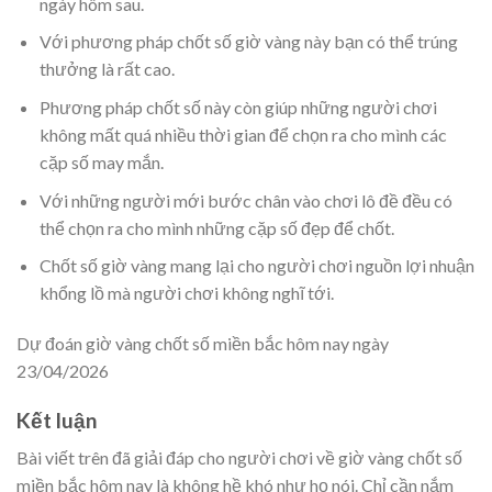
ngày hôm sau.
Với phương pháp chốt số giờ vàng này bạn có thể trúng
thưởng là rất cao.
Phương pháp chốt số này còn giúp những người chơi
không mất quá nhiều thời gian để chọn ra cho mình các
cặp số may mắn.
Với những người mới bước chân vào chơi lô đề đều có
thể chọn ra cho mình những cặp số đẹp để chốt.
Chốt số giờ vàng mang lại cho người chơi nguồn lợi nhuận
khổng lồ mà người chơi không nghĩ tới.
Dự đoán giờ vàng chốt số miền bắc hôm nay ngày
23/04/2026
Kết luận
Bài viết trên đã giải đáp cho người chơi về giờ vàng chốt số
miền bắc hôm nay là không hề khó như họ nói. Chỉ cần nắm