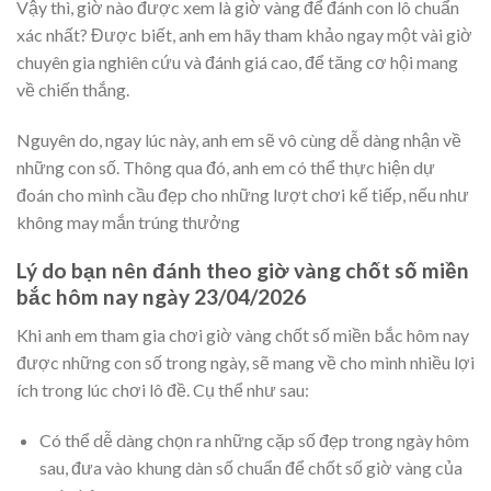
Vậy thì, giờ nào được xem là giờ vàng để đánh con lô chuẩn
xác nhất? Được biết, anh em hãy tham khảo ngay một vài giờ
chuyên gia nghiên cứu và đánh giá cao, để tăng cơ hội mang
về chiến thắng.
Nguyên do, ngay lúc này, anh em sẽ vô cùng dễ dàng nhận về
những con số. Thông qua đó, anh em có thể thực hiện dự
đoán cho mình cầu đẹp cho những lượt chơi kế tiếp, nếu như
không may mắn trúng thưởng
Lý do bạn nên đánh theo giờ vàng chốt số miền
bắc hôm nay ngày 23/04/2026
Khi anh em tham gia chơi giờ vàng chốt số miền bắc hôm nay
được những con số trong ngày, sẽ mang về cho mình nhiều lợi
ích trong lúc chơi lô đề. Cụ thể như sau:
Có thể dễ dàng chọn ra những cặp số đẹp trong ngày hôm
sau, đưa vào khung dàn số chuẩn để chốt số giờ vàng của