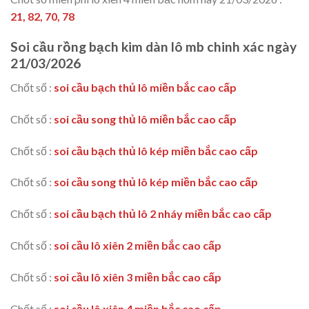
21, 82, 70, 78
Soi cầu rồng bạch kim dàn lô mb chinh xác ngày
21/03/2026
Chốt số :
soi cầu bạch thủ lô miền bắc cao cấp
Chốt số :
soi cầu song thủ lô miền bắc cao cấp
Chốt số :
soi cầu bạch thủ lô kép miền bắc cao cấp
Chốt số :
soi cầu song thủ lô kép miền bắc cao cấp
Chốt số :
soi cầu bạch thủ lô 2 nháy miền bắc cao cấp
Chốt số :
soi cầu lô xiên 2 miền bắc cao cấp
Chốt số :
soi cầu lô xiên 3 miền bắc cao cấp
Chốt số :
soi cầu lô xiên 4 miền bắc cao cấp