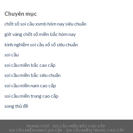
Chuyên mục
chốt số soi cầu xsmb hôm nay siêu chuẩn
giờ vàng chốt số miền bắc hôm nay
kinh nghiệm soi cầu xổ số siêu chuẩn
soi cầu
soi cầu miền bắc cao cấp
soi cầu miền bắc siêu chuẩn
soi cầu miền nam cao cấp
soi cầu miền trung cao cấp
song thủ đề
TRANG CHỦ
SOI CẦU MIỀN BẮC CAO CẤP
SOI CẦU MIỀN NAM CAO CẤP
SOI CẦU MIỀN TRUNG CAO CẤP