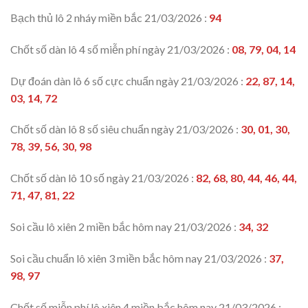
Bạch thủ lô 2 nháy miền bắc 21/03/2026 :
94
Chốt số dàn lô 4 số miễn phí ngày 21/03/2026 :
08, 79, 04, 14
Dự đoán dàn lô 6 số cực chuẩn ngày 21/03/2026 :
22, 87, 14,
03, 14, 72
Chốt số dàn lô 8 số siêu chuẩn ngày 21/03/2026 :
30, 01, 30,
78, 39, 56, 30, 98
Chốt số dàn lô 10 số ngày 21/03/2026 :
82, 68, 80, 44, 46, 44,
71, 47, 81, 22
Soi cầu lô xiên 2 miền bắc hôm nay 21/03/2026 :
34, 32
Soi cầu chuẩn lô xiên 3 miền bắc hôm nay 21/03/2026 :
37,
98, 97
Chốt số miễn phí lô xiên 4 miền bắc hôm nay 21/03/2026 :