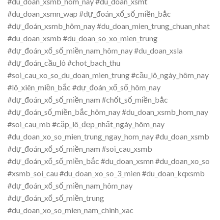
#du_doan_xsmb_hom_nay #du_doan_xsmt
#du_doan_xsmn_wap #dự_đoán_xổ_số_miền_bắc
#dự_đoán_xsmb_hôm_nay #du_doan_mien_trung_chuan_nhat
#du_doan_xsmb #du_doan_so_xo_mien_trung
#dự_đoán_xổ_số_miền_nam_hôm_nay #du_doan_xsla
#dự_đoán_cầu_lô #chot_bach_thu
#soi_cau_xo_so_du_doan_mien_trung #cầu_lô_ngày_hôm_nay
#lô_xiên_miền_bắc #dự_đoán_xổ_số_hôm_nay
#dự_đoán_xổ_số_miền_nam #chốt_số_miền_bắc
#dự_đoán_số_miền_bắc_hôm_nay #du_doan_xsmb_hom_nay
#soi_cau_mb #cặp_lô_đẹp_nhất_ngày_hôm_nay
#du_doan_xo_so_mien_trung_ngay_hom_nay #du_doan_xsmb
#dự_đoán_xổ_số_miền_nam #soi_cau_xsmb
#dự_đoán_xổ_số_miền_bắc #du_doan_xsmn #du_doan_xo_so
#xsmb_soi_cau #du_doan_xo_so_3_mien #du_doan_kqxsmb
#dự_đoán_xổ_số_miền_nam_hôm_nay
#dự_đoán_xổ_số_miền_trung
#du_doan_xo_so_mien_nam_chinh_xac