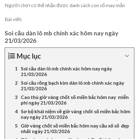
Người chơi có thể nhận được danh sách con số may mắn
Bài viết:
Soi cầu dàn lô mb chính xác hôm nay ngày
21/03/2026
Mục lục
Soi cầu dàn lô mb chính xác hôm nay ngày
21/03/2026
Soi cầu rồng bạch kim dàn lô mb chinh xác ngày
21/03/2026
Cao thủ giờ vàng chốt số miền bắc hôm nay miễn
phí ngày 21/03/2026
Sơ bộ khái niệm về giờ vàng chốt số miền bắc hôm
nay ngày 21/03/2026
Giờ vàng chốt số miền bắc hôm nay cầu xổ số đẹp
nhất ngày 21/03/2026