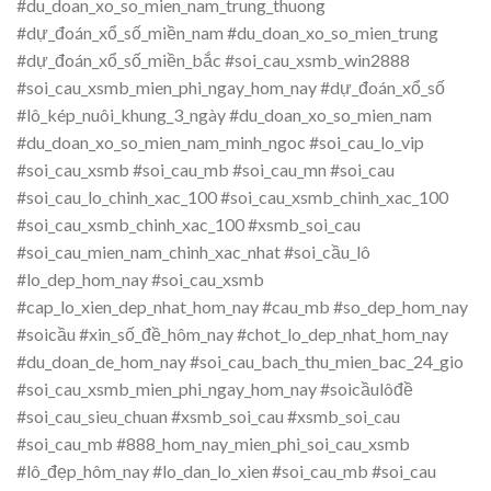
#du_doan_xo_so_mien_nam_trung_thuong
#dự_đoán_xổ_số_miền_nam #du_doan_xo_so_mien_trung
#dự_đoán_xổ_số_miền_bắc #soi_cau_xsmb_win2888
#soi_cau_xsmb_mien_phi_ngay_hom_nay #dự_đoán_xổ_số
#lô_kép_nuôi_khung_3_ngày #du_doan_xo_so_mien_nam
#du_doan_xo_so_mien_nam_minh_ngoc #soi_cau_lo_vip
#soi_cau_xsmb #soi_cau_mb #soi_cau_mn #soi_cau
#soi_cau_lo_chinh_xac_100 #soi_cau_xsmb_chinh_xac_100
#soi_cau_xsmb_chinh_xac_100 #xsmb_soi_cau
#soi_cau_mien_nam_chinh_xac_nhat #soi_cầu_lô
#lo_dep_hom_nay #soi_cau_xsmb
#cap_lo_xien_dep_nhat_hom_nay #cau_mb #so_dep_hom_nay
#soicầu #xin_số_đề_hôm_nay #chot_lo_dep_nhat_hom_nay
#du_doan_de_hom_nay #soi_cau_bach_thu_mien_bac_24_gio
#soi_cau_xsmb_mien_phi_ngay_hom_nay #soicầulôđề
#soi_cau_sieu_chuan #xsmb_soi_cau #xsmb_soi_cau
#soi_cau_mb #888_hom_nay_mien_phi_soi_cau_xsmb
#lô_đẹp_hôm_nay #lo_dan_lo_xien #soi_cau_mb #soi_cau