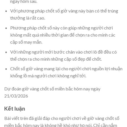
ngày hôm sau.
Với phương pháp chốt số giờ vàng này bạn có thể trúng
thưởng là rất cao.
Phương pháp chốt số này còn giúp những người chơi
không mất quá nhiều thời gian để chọn ra cho mình các
cặp số may mắn.
Với những người mới bước chân vào chơi lô đề đều có
thể chọn ra cho mình những cặp số đẹp để chốt.
Chốt số giờ vàng mang lại cho người chơi nguồn lợi nhuận
khổng lồ mà người chơi không nghĩ tới.
Dự đoán giờ vàng chốt số miền bắc hôm nay ngày
21/03/2026
Kết luận
Bài viết trên đã giải đáp cho người chơi về giờ vàng chốt số
miền bắc hôm nay là không hề khó như họ nói. Chỉ cần nắm