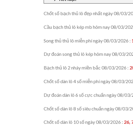
Chốt số bạch thủ lô đẹp nhất ngày 08/03/2
Cầu bạch thủ lô kép mb hôm nay 08/03/202
Song thủ thủ lô miễn phí ngày 08/03/2026 :
Dự đoán song thủ lô kép hôm nay 08/03/20
Bạch thủ lô 2 nháy miền bắc 08/03/2026 :
2
Chốt số dàn lô 4 số miễn phí ngày 08/03/202
Dự đoán dàn lô 6 số cực chuẩn ngày 08/03/
Chốt số dàn lô 8 số siêu chuẩn ngày 08/03/2
Chốt số dàn lô 10 số ngày 08/03/2026 :
26, 