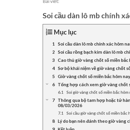
Bài viết:
Soi cầu dàn lô mb chính 
Mục lục
Soi cầu dàn lô mb chính xác hôm n
Soi cầu rồng bạch kim dàn lô mb c
Cao thủ giờ vàng chốt số miền bắc
Sơ bộ khái niệm về giờ vàng chốt 
Giờ vàng chốt số miền bắc hôm nay
Tổng hợp cách xem giờ vàng chốt 
Soi giờ vàng chốt số miền bắc hôm
Thông qua bộ tam hợp hoặc tứ hành
08/03/2026
Soi cầu giờ vàng chốt số miền bắc 
Lý do bạn nên đánh theo giờ vàng 
Kết luận