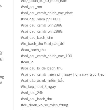
#dự_đoán_xổ_số_miền_nam
ác
#soi_cau_mn
#soi_cau_xsmb_chinh_xac_nhat
#soi_cau_mien_phi_888
#soi_cau_xsmb_win2888
#soi_cau_xsmb_win2888
#soi_cau_bach_kim
#lo_bach_thu #soi_cầu_đề
#cau_bach_thu
ất
#soi_cau_xsmb_chinh_xac_100
ần
#cau_lo
#soi_cau_lo_de_bach_thu
#soi_cau_xsmb_mien_phi_ngay_hom_nay_truc_tiep
ũng
#soi_cầu_xsmb_miền_bắc
có
#lo_kep_nuoi_3_ngay
#soi_cau_24h
#soi_cau_bach_thu
#du_doan_xo_so_mien_trung