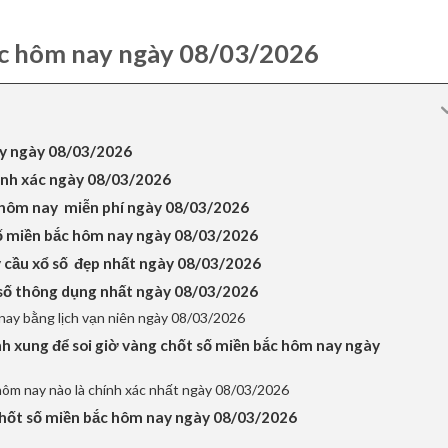
xác hôm nay ngày 08/03/2026
ay ngày 08/03/2026
hinh xác ngày 08/03/2026
 hôm nay miễn phí ngày 08/03/2026
số miền bắc hôm nay ngày 08/03/2026
 cầu xổ số đẹp nhất ngày 08/03/2026
số thông dụng nhất ngày 08/03/2026
 nay bằng lịch vạn niên ngày 08/03/2026
 xung để soi giờ vàng chốt số miền bắc hôm nay ngày
hôm nay nào là chính xác nhất ngày 08/03/2026
chốt số miền bắc hôm nay ngày 08/03/2026