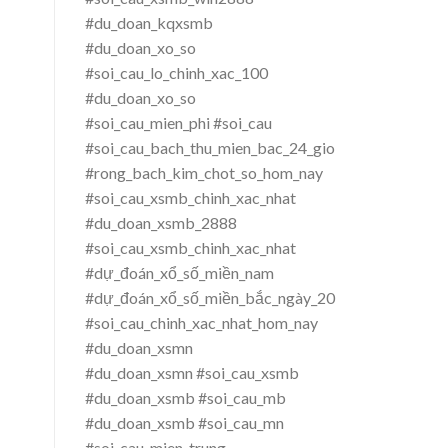
#du_doan_kqxsmb
#du_doan_xo_so
#soi_cau_lo_chinh_xac_100
#du_doan_xo_so
#soi_cau_mien_phi #soi_cau
#soi_cau_bach_thu_mien_bac_24_gio
#rong_bach_kim_chot_so_hom_nay
#soi_cau_xsmb_chinh_xac_nhat
#du_doan_xsmb_2888
#soi_cau_xsmb_chinh_xac_nhat
#dự_đoán_xổ_số_miền_nam
#dự_đoán_xổ_số_miền_bắc_ngày_20
#soi_cau_chinh_xac_nhat_hom_nay
#du_doan_xsmn
#du_doan_xsmn #soi_cau_xsmb
#du_doan_xsmb #soi_cau_mb
#du_doan_xsmb #soi_cau_mn
#soi_cau_mien_trung