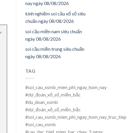
nay ngày 08/08/2026
kinh nghiệm soi cầu xổ số siêu
chuẩn ngày 08/08/2026
soi cầu miền nam siêu chuẩn
ngày 08/08/2026
soi cầu miền trung siêu chuẩn
ngày 08/08/2026
TAG
#soi_cau_xsmb_mien_phi_ngay_hom_nay
#dự_đoán_xổ_số_miền_bắc
#du_doan_xsmb
#dự_đoán_xổ_số_miền_bắc
#soi_cau_xsmb_mien_phi_ngay_hom_nay_truc_tiep
#soi_cau_xsmb
#cau_dac_biet_mien_bac_chay_3_ngay