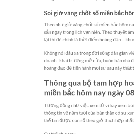
Soi giờ vàng chốt số miền bắc hô
Theo như giờ vàng chốt số miền bắc hôm nay
sẵn ngay trong lịch vạn niên. Theo thuyết â
lại thì đó chính là thời điểm hoàng đạo – khu
Không nói đâu xa trong đời sống dân gian v
doanh , khai trương mở cửa, buôn bán nhà đấ
hoàng đạo để tiến hành mọi sự sau này thật t
Thông qua bộ tam hợp hoặ
miền bắc hôm nay ngày 0
Tương đồng như việc xem tử vi hay xem bói, 
thông tin về năm tuổi của bản thân có sự x
thể tìm được con số theo giờ thích hợp nhấ
Cụ thể như sau: