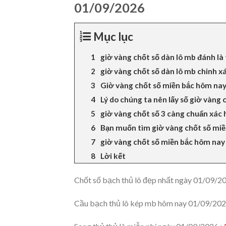
01/09/2026
Mục lục
giờ vàng chốt số dàn lô mb đánh l
giờ vàng chốt số dàn lô mb chinh 
Giờ vàng chốt số miền bắc hôm na
Lý do chúng ta nên lấy số giờ vàng
giờ vàng chốt số 3 càng chuẩn xác
Bạn muốn tìm giờ vàng chốt số mi
giờ vàng chốt số miền bắc hôm nay
Lời kết
Chốt số bạch thủ lô đẹp nhất ngày 01/09/2
Cầu bạch thủ lô kép mb hôm nay 01/09/202