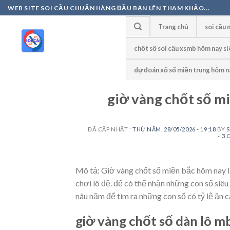
Skip
WEB SITE SOI CẦU CHUẨN HÀNG ĐẦU BẠN LÊN THAM KHẢO...
to
Trang chủ
soi cầu 
content
chốt số soi cầu xsmb hôm nay s
dự đoán xổ số miền trung hôm n
giờ vàng chốt số m
ĐÃ CẬP NHẬT :
THỨ NĂM, 28/05/2026 - 19:18
BY
S
- 3
Mô tả: Giờ vàng chốt số miền bắc hôm nay là
chơi lô đề. để có thể nhận những con số siê
nâu năm để tìm ra những con số có tỷ lệ ăn c
giờ vàng chốt số dàn lô m