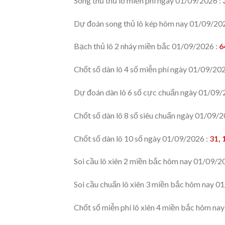
Song thủ thủ lô miễn phí ngày 01/09/2026 :
Dự đoán song thủ lô kép hôm nay 01/09/20
Bạch thủ lô 2 nháy miền bắc 01/09/2026 :
6
Chốt số dàn lô 4 số miễn phí ngày 01/09/202
Dự đoán dàn lô 6 số cực chuẩn ngày 01/09/
Chốt số dàn lô 8 số siêu chuẩn ngày 01/09/2
Chốt số dàn lô 10 số ngày 01/09/2026 :
31, 
Soi cầu lô xiên 2 miền bắc hôm nay 01/09/2
Soi cầu chuẩn lô xiên 3 miền bắc hôm nay 0
Chốt số miễn phí lô xiên 4 miền bắc hôm na