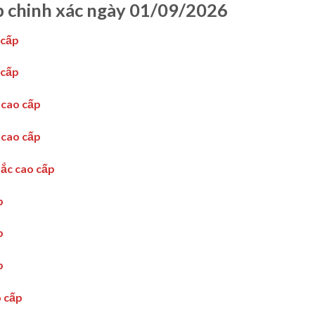
b chinh xác ngày 01/09/2026
 cấp
 cấp
 cao cấp
 cao cấp
bắc cao cấp
p
p
p
o cấp