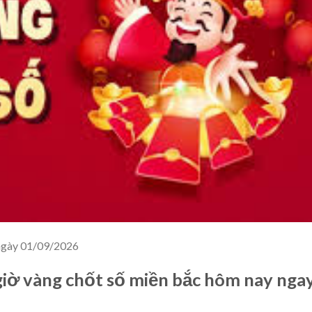
 ngày 01/09/2026
 giờ vàng chốt số miền bắc hôm nay nga