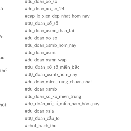
#du_doan_xo_so
#du_doan_xo_so_24
mà
#cap_lo_xien_dep_nhat_hom_nay
#dự_đoán_xổ_số
#du_doan_xsmn_than_tai
ên
#du_doan_xo_so
#du_doan_xsmb_hom_nay
#du_doan_xsmt
au:
#du_doan_xsmn_wap
#dự_đoán_xổ_số_miền_bắc
 thể
#dự_đoán_xsmb_hôm_nay
#du_doan_mien_trung_chuan_nhat
#du_doan_xsmb
#du_doan_so_xo_mien_trung
#dự_đoán_xổ_số_miền_nam_hôm_nay
chốt
#du_doan_xsla
#dự_đoán_cầu_lô
#chot_bach_thu