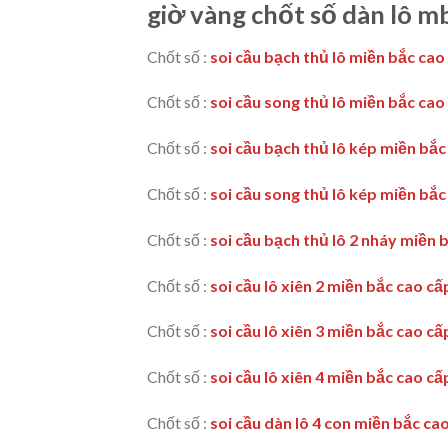
giờ vàng chốt số dàn lô m
Chốt số :
soi cầu bạch thủ lô miền bắc cao
Chốt số :
soi cầu song thủ lô miền bắc cao
Chốt số :
soi cầu bạch thủ lô kép miền bắc
Chốt số :
soi cầu song thủ lô kép miền bắc
Chốt số :
soi cầu bạch thủ lô 2 nháy miền 
Chốt số :
soi cầu lô xiên 2 miền bắc cao cấ
Chốt số :
soi cầu lô xiên 3 miền bắc cao cấ
Chốt số :
soi cầu lô xiên 4 miền bắc cao cấ
Chốt số :
soi cầu dàn lô 4 con miền bắc ca