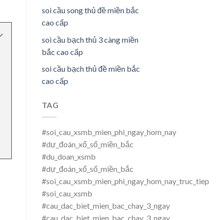
soi cầu song thủ đề miền bắc
cao cấp
soi cầu bạch thủ 3 càng miền
bắc cao cấp
soi cầu bạch thủ đề miền bắc
cao cấp
TAG
#soi_cau_xsmb_mien_phi_ngay_hom_nay
#dự_đoán_xổ_số_miền_bắc
#du_doan_xsmb
#dự_đoán_xổ_số_miền_bắc
#soi_cau_xsmb_mien_phi_ngay_hom_nay_truc_tiep
#soi_cau_xsmb
#cau_dac_biet_mien_bac_chay_3_ngay
#cau_dac_biet_mien_bac_chay_3_ngay