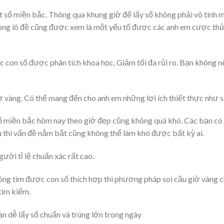
ốt số miền bắc. Thông qua khung giờ để lấy số không phải vô tình 
rong lô đề cũng được xem là một yếu tố được các anh em cược thủ
ác con số được phân tích khoa học, Giảm tối đa rủi ro. Bạn không n
iờ vàng. Có thể mang đến cho anh em những lợi ích thiết thực như s
số miền bắc hôm nay theo giờ đẹp cũng không quá khó. Các bạn có
ầu thì vấn đề nắm bắt cũng không thể làm khó được bất kỳ ai.
ười tỉ lệ chuẩn xác rất cao.
hông tìm được con số thích hợp thì phương pháp soi cầu giờ vàng 
tìm kiếm.
n dễ lấy số chuẩn và trúng lớn trong ngày