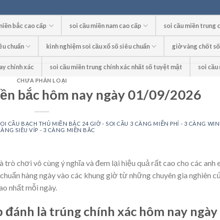
miền bắc cao cấp
soi cầu miền nam cao cấp
soi cầu miền trung 
iêu chuẩn
kinh nghiệm soi cầu xổ số siêu chuẩn
giờ vàng chốt s
ay chính xác
soi cầu miền trung chính xác nhất số tuyệt mật
soi cầu
CHƯA PHÂN LOẠI
iền bắc hôm nay ngày 01/09/2026
OI CẦU BẠCH THỦ MIỀN BẮC 24 GIỜ - SOI CẦU 3 CÀNG MIỄN PHÍ - 3 CÀNG WIN
 CÀNG SIÊU VÍP - 3 CÀNG MIỀN BẮC
 trò chơi vô cùng ý nghĩa và đem lại hiệu quả rất cao cho các anh
u chuẩn hàng ngày vào các khung giờ từ những chuyên gia nghiên c
ao nhất mỗi ngày.
b đánh là trúng chính xác hôm nay ngày