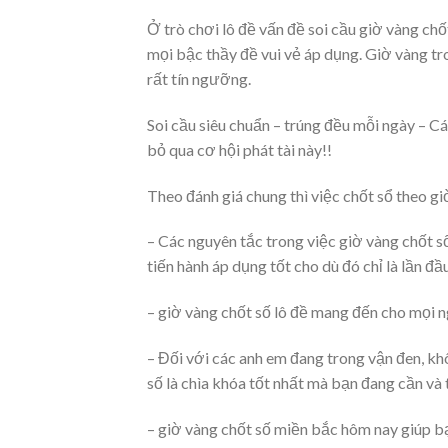
Ở trò chơi lô đề vấn đề soi cầu giờ vàng ch
mọi bậc thầy đề vui vẻ áp dụng. Giờ vàng t
rất tín ngưỡng.
Soi cầu siêu chuẩn – trúng đều mỗi ngày – C
bỏ qua cơ hội phát tài này!!
Theo đánh giá chung thì việc chốt sổ theo g
– Các nguyên tắc trong việc giờ vàng chốt 
tiến hành áp dụng tốt cho dù đó chỉ là lần đ
– giờ vàng chốt số lô đề mang đến cho mọi ng
– Đối với các anh em đang trong vận đen, k
số là chìa khóa tốt nhất mà bạn đang cần và 
– giờ vàng chốt số miền bắc hôm nay giúp bạ