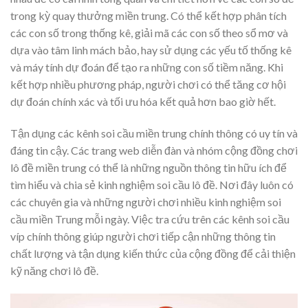
trong kỳ quay thưởng miền trung. Có thể kết hợp phân tích
các con số trong thống kê, giải mã các con số theo sổ mơ và
dựa vào tâm linh mách bảo, hay sử dụng các yếu tố thống kê
và máy tính dự đoán để tạo ra những con số tiềm năng. Khi
kết hợp nhiều phương pháp, người chơi có thể tăng cơ hội
dự đoán chính xác và tối ưu hóa kết quả hơn bao giờ hết.
Tận dụng các kênh soi cầu miền trung chính thông có uy tín và
đáng tin cậy. Các trang web diễn đàn và nhóm cộng đồng chơi
lô đề miền trung có thể là những nguồn thông tin hữu ích để
tìm hiểu và chia sẻ kinh nghiệm soi cầu lô đề. Nơi đây luôn có
các chuyên gia và những người chơi nhiều kinh nghiệm soi
cầu miền Trung mỗi ngày. Việc tra cứu trên các kênh soi cầu
víp chính thông giúp người chơi tiếp cận những thông tin
chất lượng và tận dụng kiến thức của cộng đồng để cải thiện
kỹ năng chơi lô đề.