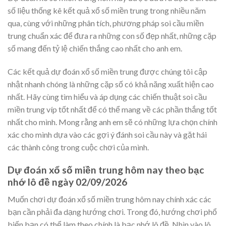
số liệu thống kê kết quả xổ số miền trung trong nhiều năm
qua, cùng với những phân tích, phương pháp soi cầu miền
trung chuẩn xác để đưa ra những con số đẹp nhất, những cặp
số mang đến tỷ lệ chiến thắng cao nhất cho anh em.
Các kết quả dự đoán xổ số miền trung được chúng tôi cập
nhật nhanh chóng là những cặp số có khả năng xuất hiện cao
nhất. Hãy cùng tìm hiểu và áp dụng các chiến thuật soi cầu
miền trung víp tốt nhất để có thể mang về các phần thắng tốt
nhất cho mình. Mong rằng anh em sẽ có những lựa chọn chính
xác cho mình dựa vào các gợi ý đánh soi cầu này và gặt hái
các thành công trong cuộc chơi của mình.
Dự đoán xổ số miền trung hôm nay theo bạc
nhớ lô đề ngày 02/09/2026
Muốn chơi dự đoán xổ số miền trung hôm nay chính xác các
bạn cần phải đa dạng hướng chơi. Trong đó, hướng chơi phổ
biến bạn có thể làm theo chính là bạc nhớ lô đề. Nhìn vào lô