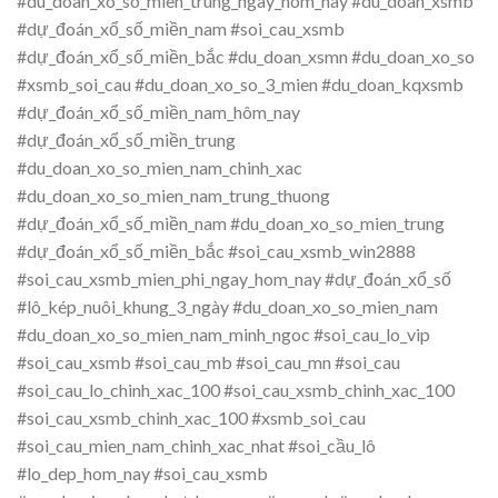
#du_doan_xo_so_mien_trung_ngay_hom_nay #du_doan_xsmb
#dự_đoán_xổ_số_miền_nam #soi_cau_xsmb
#dự_đoán_xổ_số_miền_bắc #du_doan_xsmn #du_doan_xo_so
#xsmb_soi_cau #du_doan_xo_so_3_mien #du_doan_kqxsmb
#dự_đoán_xổ_số_miền_nam_hôm_nay
#dự_đoán_xổ_số_miền_trung
#du_doan_xo_so_mien_nam_chinh_xac
#du_doan_xo_so_mien_nam_trung_thuong
#dự_đoán_xổ_số_miền_nam #du_doan_xo_so_mien_trung
#dự_đoán_xổ_số_miền_bắc #soi_cau_xsmb_win2888
#soi_cau_xsmb_mien_phi_ngay_hom_nay #dự_đoán_xổ_số
#lô_kép_nuôi_khung_3_ngày #du_doan_xo_so_mien_nam
#du_doan_xo_so_mien_nam_minh_ngoc #soi_cau_lo_vip
#soi_cau_xsmb #soi_cau_mb #soi_cau_mn #soi_cau
#soi_cau_lo_chinh_xac_100 #soi_cau_xsmb_chinh_xac_100
#soi_cau_xsmb_chinh_xac_100 #xsmb_soi_cau
#soi_cau_mien_nam_chinh_xac_nhat #soi_cầu_lô
#lo_dep_hom_nay #soi_cau_xsmb