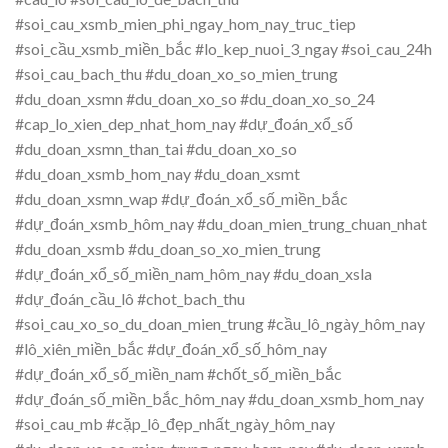
#soi_cau_xsmb_mien_phi_ngay_hom_nay_truc_tiep
#soi_cầu_xsmb_miền_bắc #lo_kep_nuoi_3_ngay #soi_cau_24h
#soi_cau_bach_thu #du_doan_xo_so_mien_trung
#du_doan_xsmn #du_doan_xo_so #du_doan_xo_so_24
#cap_lo_xien_dep_nhat_hom_nay #dự_đoán_xổ_số
#du_doan_xsmn_than_tai #du_doan_xo_so
#du_doan_xsmb_hom_nay #du_doan_xsmt
#du_doan_xsmn_wap #dự_đoán_xổ_số_miền_bắc
#dự_đoán_xsmb_hôm_nay #du_doan_mien_trung_chuan_nhat
#du_doan_xsmb #du_doan_so_xo_mien_trung
#dự_đoán_xổ_số_miền_nam_hôm_nay #du_doan_xsla
#dự_đoán_cầu_lô #chot_bach_thu
#soi_cau_xo_so_du_doan_mien_trung #cầu_lô_ngày_hôm_nay
#lô_xiên_miền_bắc #dự_đoán_xổ_số_hôm_nay
#dự_đoán_xổ_số_miền_nam #chốt_số_miền_bắc
#dự_đoán_số_miền_bắc_hôm_nay #du_doan_xsmb_hom_nay
#soi_cau_mb #cặp_lô_đẹp_nhất_ngày_hôm_nay