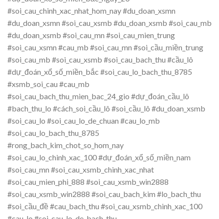
#soi_cau_chinh_xac_nhat_hom_nay #du_doan_xsmn
#du_doan_xsmn #soi_cau_xsmb #du_doan_xsmb #soi_cau_mb
#du_doan_xsmb #soi_cau_mn #soi_cau_mien_trung
#soi_cau_xsmn #cau_mb #soi_cau_mn #soi_cầu_miền_trung
#soi_cau_mb #soi_cau_xsmb #soi_cau_bach_thu #cầu_lô
#dự_đoán_xổ_số_miền_bắc #soi_cau_lo_bach_thu_8785
#xsmb_soi_cau #cau_mb
#soi_cau_bach_thu_mien_bac_24_gio #dự_đoán_cầu_lô
#bach_thu_lo #cách_soi_cầu_lô #soi_cầu_lô #du_doan_xsmb
#soi_cau_lo #soi_cau_lo_de_chuan #cau_lo_mb
#soi_cau_lo_bach_thu_8785
#rong_bach_kim_chot_so_hom_nay
#soi_cau_lo_chinh_xac_100 #dự_đoán_xổ_số_miền_nam
#soi_cau_mn #soi_cau_xsmb_chinh_xac_nhat
#soi_cau_mien_phi_888 #soi_cau_xsmb_win2888
#soi_cau_xsmb_win2888 #soi_cau_bach_kim #lo_bach_thu
#soi_cầu_đề #cau_bach_thu #soi_cau_xsmb_chinh_xac_100
#cau_lo #soi_cau_lo_de_bach_thu