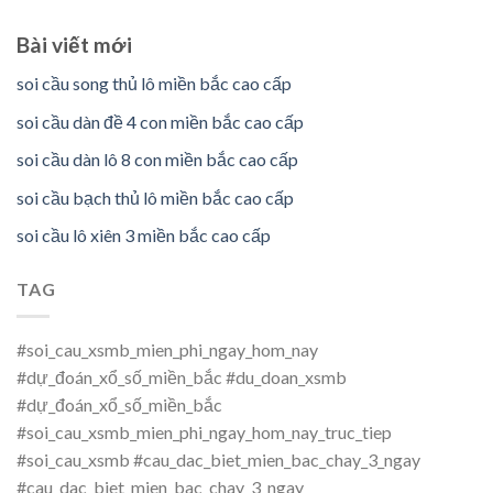
Bài viết mới
soi cầu song thủ lô miền bắc cao cấp
soi cầu dàn đề 4 con miền bắc cao cấp
soi cầu dàn lô 8 con miền bắc cao cấp
soi cầu bạch thủ lô miền bắc cao cấp
soi cầu lô xiên 3 miền bắc cao cấp
TAG
#soi_cau_xsmb_mien_phi_ngay_hom_nay
#dự_đoán_xổ_số_miền_bắc #du_doan_xsmb
#dự_đoán_xổ_số_miền_bắc
#soi_cau_xsmb_mien_phi_ngay_hom_nay_truc_tiep
#soi_cau_xsmb #cau_dac_biet_mien_bac_chay_3_ngay
#cau_dac_biet_mien_bac_chay_3_ngay