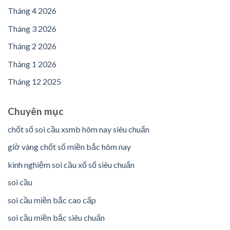
Tháng 4 2026
Tháng 3 2026
Tháng 2 2026
Tháng 1 2026
Tháng 12 2025
Chuyên mục
chốt số soi cầu xsmb hôm nay siêu chuẩn
giờ vàng chốt số miền bắc hôm nay
kinh nghiệm soi cầu xổ số siêu chuẩn
soi cầu
soi cầu miền bắc cao cấp
soi cầu miền bắc siêu chuẩn