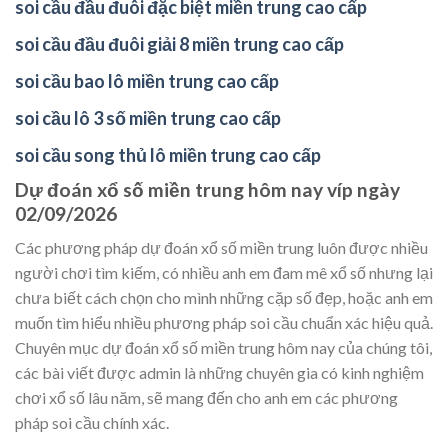
soi cầu đầu đuôi đặc biệt miền trung cao cấp
soi cầu đầu đuôi giải 8 miền trung cao cấp
soi cầu bao lô miền trung cao cấp
soi cầu lô 3 số miền trung cao cấp
soi cầu song thủ lô miền trung cao cấp
Dự đoán xổ số miền trung hôm nay víp ngày
02/09/2026
Các phương pháp dự đoán xổ số miền trung luôn được nhiều
người chơi tìm kiếm, có nhiều anh em đam mê xổ số nhưng lại
chưa biết cách chọn cho mình những cặp số đẹp, hoặc anh em
muốn tìm hiểu nhiều phương pháp soi cầu chuẩn xác hiệu quả.
Chuyên mục dự đoán xổ số miền trung hôm nay của chúng tôi,
các bài viết được admin là những chuyên gia có kinh nghiệm
chơi xổ số lâu năm, sẽ mang đến cho anh em các phương
pháp soi cầu chính xác.