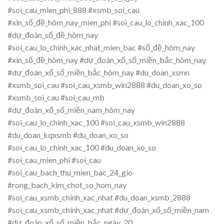
#soi_cau_mien_phi_888 #xsmb_soi_cau
#xin_số_đề_hôm_nay_mien_phi #soi_cau_lo_chinh_xac_100
#dự_đoán_số_đề_hôm_nay
#soi_cau_lo_chinh_xac_nhat_mien_bac #số_đề_hôm_nay
#xin_số_đề_hôm_nay #dự_đoán_xổ_số_miền_bắc_hôm_nay
#dự_đoán_xổ_số_miền_bắc_hôm_nay #du_doan_xsmn
#xsmb_soi_cau #soi_cau_xsmb_win2888 #du_doan_xo_so
#xsmb_soi_cau #soi_cau_mb
#dự_đoán_xổ_số_miền_nam_hôm_nay
#soi_cau_lo_chinh_xac_100 #soi_cau_xsmb_win2888
#du_doan_kqxsmb #du_doan_xo_so
#soi_cau_lo_chinh_xac_100 #du_doan_xo_so
#soi_cau_mien_phi #soi_cau
#soi_cau_bach_thu_mien_bac_24_gio
#rong_bach_kim_chot_so_hom_nay
#soi_cau_xsmb_chinh_xac_nhat #du_doan_xsmb_2888
#soi_cau_xsmb_chinh_xac_nhat #dự_đoán_xổ_số_miền_nam
#dự_đoán_xổ_số_miền_bắc_ngày_20