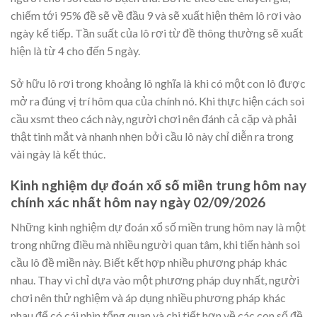
chiếm tới 95% đề sẽ về đầu 9 và sẽ xuất hiện thêm lô rơi vào
ngày kế tiếp. Tần suất của lô rơi từ đề thông thường sẽ xuất
hiện là từ 4 cho đến 5 ngày.
Sở hữu lô rơi trong khoảng lô nghĩa là khi có một con lô được
mở ra đúng vị trí hôm qua của chính nó. Khi thực hiện cách soi
cầu xsmt theo cách này, người chơi nên đánh cả cặp và phải
thật tinh mắt và nhanh nhẹn bởi cầu lô này chỉ diễn ra trong
vài ngày là kết thúc.
Kinh nghiệm dự đoán xổ số miền trung hôm nay
chính xác nhất hôm nay ngày 02/09/2026
Những kinh nghiệm dự đoán xổ số miền trung hôm nay là một
trong những điều mà nhiều người quan tâm, khi tiến hành soi
cầu lô đề miền này. Biết kết hợp nhiều phương pháp khác
nhau. Thay vì chỉ dựa vào một phương pháp duy nhất, người
chơi nên thử nghiệm và áp dụng nhiều phương pháp khác
nhau để có cái nhìn tổng quan và chi tiết hơn về các con số đề