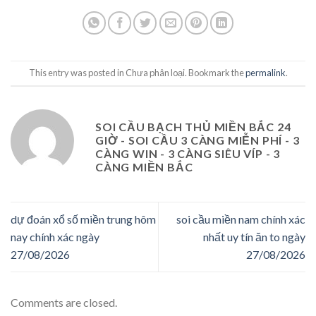
This entry was posted in Chưa phân loại. Bookmark the
permalink
.
SOI CẦU BẠCH THỦ MIỀN BẮC 24
GIỜ - SOI CẦU 3 CÀNG MIỄN PHÍ - 3
CÀNG WIN - 3 CÀNG SIÊU VÍP - 3
CÀNG MIỀN BẮC
dự đoán xổ số miền trung hôm
soi cầu miền nam chính xác
nay chính xác ngày
nhất uy tín ăn to ngày
27/08/2026
27/08/2026
Comments are closed.