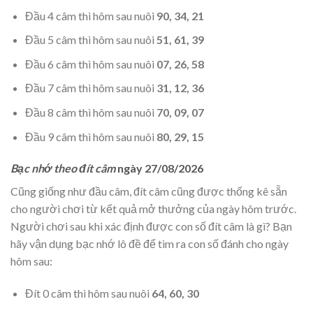
Đầu 4 câm thì hôm sau nuôi
90, 34, 21
Đầu 5 câm thì hôm sau nuôi
51, 61, 39
Đầu 6 câm thì hôm sau nuôi
07, 26, 58
Đầu 7 câm thì hôm sau nuôi
31, 12, 36
Đầu 8 câm thì hôm sau nuôi
70, 09, 07
Đầu 9 câm thì hôm sau nuôi
80, 29, 15
Bạc nhớ theo đít câm
ngày 27/08/2026
Cũng giống như đầu câm, đít câm cũng được thống kê sẵn
cho người chơi từ kết quả mở thưởng của ngày hôm trước.
Người chơi sau khi xác định được con số đít câm là gì? Bạn
hãy vận dụng bạc nhớ lô đề để tìm ra con số đánh cho ngày
hôm sau:
Đít 0 câm thì hôm sau nuôi
64, 60, 30