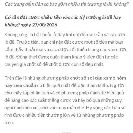
Các trang diễn đàn có bao gồm nhiều thị trường lô đề không?
Có cần đặt cược nhiều tiền vào các thị trường lô đề hay
không?
ngày 27/08/2026
Không có gì là bắt buộc ở đây khi nói đến soi cầu và cá cược
lô đề. Trước tiên, bạn chỉ nên đặt cược một số tiền mà bạn
cảm thấy thoải mái và các cược tối thiểu trong các ván cược
lô đề. Đồng thời đừng quên tham khảo ý kiến đến từ các
chuyên gia chốt số để chốt được con số đẹp nhất.
Trên đây là những phương pháp
chốt số soi cầu xsmb hôm
nay siêu chuẩn
có hiệu quả nhất để bạn tham khảo. Người
chơi hãy tập phân tích và có phương pháp đánh đề hiệu quả
để nâng cao xác suất thắng cược và hãy bỏ qua những suy
nghĩ đánh hên xui, nhờ vào may mắn nhé. Hy vọng các bạn sẽ
rinh được nhiều tiền thưởng lớn về từ những phương pháp
trên.