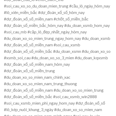
#soi_cau_xo_so_du_doan_mien_trung #cầu_lô_ngày_hôm_nay
#lô_xiên_miền_bắc #dự_đoán_xổ_số_hôm_nay
#dự_đoán_xổ_số_miền_nam #chốt_số_miền_bắc
#dự_đoán_số_miền_bắc_hôm_nay #du_doan_xsmb_hom_nay
#soi_cau_mb #cặp_lô_đẹp_nhất_ngày_hôm_nay
#du_doan_xo_so_mien_trung_ngay_hom_nay #du_doan_xsmb
#dự_đoán_xổ_số_miền_nam #soi_cau_xsmb
#dự_đoán_xổ_số_miền_bắc #du_doan_xsmn #du_doan_xo_so
#xsmb_soi_cau #du_doan_xo_so_3_mien #du_doan_kqxsmb
#dự_đoán_xổ_số_miền_nam_hôm_nay
#dự_đoán_xổ_số_miền_trung
#du_doan_xo_so_mien_nam_chinh_xac
#du_doan_xo_so_mien_nam_trung_thuong
#dự_đoán_xổ_số_miền_nam #du_doan_xo_so_mien_trung
#dự_đoán_xổ_số_miền_bắc #soi_cau_xsmb_win2888
#soi_cau_xsmb_mien_phi_ngay_hom_nay #dự_đoán_xổ_số
#lô_kép_nuôi_khung_3_ngày #du_doan_xo_so_mien_nam
#du_doan_xo_so_mien_nam_minh_ngoc #soi_cau_lo_vip