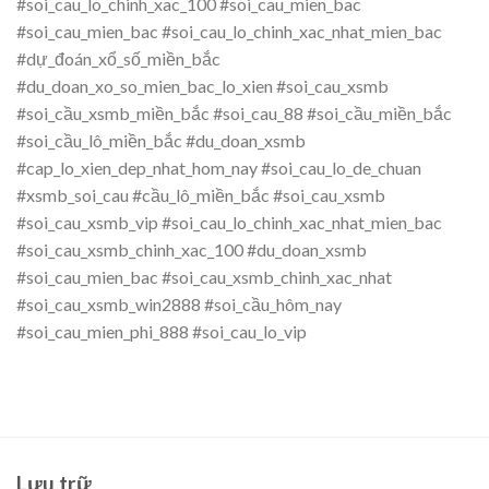
#soi_cau_lo_chinh_xac_100 #soi_cau_mien_bac
#soi_cau_mien_bac #soi_cau_lo_chinh_xac_nhat_mien_bac
#dự_đoán_xổ_số_miền_bắc
#du_doan_xo_so_mien_bac_lo_xien #soi_cau_xsmb
#soi_cầu_xsmb_miền_bắc #soi_cau_88 #soi_cầu_miền_bắc
#soi_cầu_lô_miền_bắc #du_doan_xsmb
#cap_lo_xien_dep_nhat_hom_nay #soi_cau_lo_de_chuan
#xsmb_soi_cau #cầu_lô_miền_bắc #soi_cau_xsmb
#soi_cau_xsmb_vip #soi_cau_lo_chinh_xac_nhat_mien_bac
#soi_cau_xsmb_chinh_xac_100 #du_doan_xsmb
#soi_cau_mien_bac #soi_cau_xsmb_chinh_xac_nhat
#soi_cau_xsmb_win2888 #soi_cầu_hôm_nay
#soi_cau_mien_phi_888 #soi_cau_lo_vip
Lưu trữ