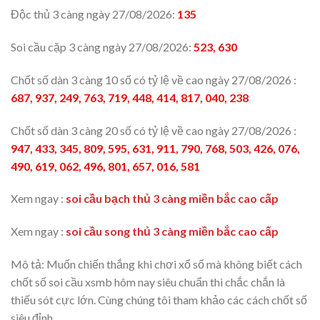
Độc thủ 3 càng ngày 27/08/2026:
135
Soi cầu cặp 3 càng ngày 27/08/2026:
523, 630
Chốt số dàn 3 càng 10 số có tỷ lệ về cao ngày 27/08/2026 :
687, 937, 249, 763, 719, 448, 414, 817, 040, 238
Chốt số dàn 3 càng 20 số có tỷ lệ về cao ngày 27/08/2026 :
947, 433, 345, 809, 595, 631, 911, 790, 768, 503, 426, 076,
490, 619, 062, 496, 801, 657, 016, 581
Xem ngay :
soi cầu bạch thủ 3 càng miền bắc cao cấp
Xem ngay :
soi cầu song thủ 3 càng miền bắc cao cấp
Mô tả: Muốn chiến thắng khi chơi xổ số mà không biết cách
chốt số soi cầu xsmb hôm nay siêu chuẩn thì chắc chắn là
thiếu sót cực lớn. Cùng chúng tôi tham khảo các cách chốt số
siêu đỉnh.