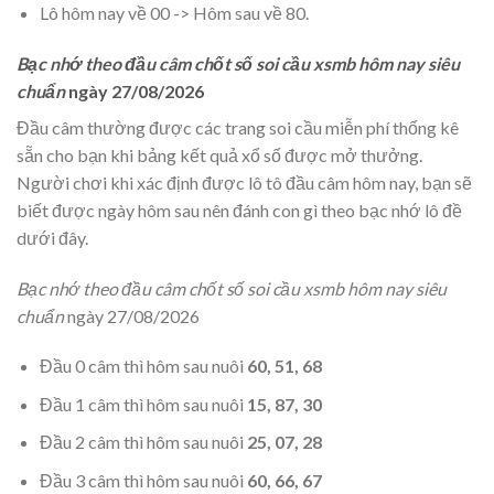
Lô hôm nay về 00 -> Hôm sau về 80.
Bạc nhớ theo đầu câm chốt số soi cầu xsmb hôm nay siêu
chuẩn
ngày 27/08/2026
Đầu câm thường được các trang soi cầu miễn phí thống kê
sẵn cho bạn khi bảng kết quả xổ số được mở thưởng.
Người chơi khi xác định được lô tô đầu câm hôm nay, bạn sẽ
biết được ngày hôm sau nên đánh con gì theo bạc nhớ lô đề
dưới đây.
Bạc nhớ theo đầu câm chốt số soi cầu xsmb hôm nay siêu
chuẩn
ngày 27/08/2026
Đầu 0 câm thì hôm sau nuôi
60, 51, 68
Đầu 1 câm thì hôm sau nuôi
15, 87, 30
Đầu 2 câm thì hôm sau nuôi
25, 07, 28
Đầu 3 câm thì hôm sau nuôi
60, 66, 67