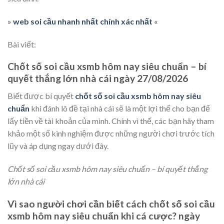
»
web soi cầu nhanh nhất chính xác nhất
«
Bài viết:
Chốt số soi cầu xsmb hôm nay siêu chuẩn – bí
quyết thắng lớn nhà cái ngày 27/08/2026
Biết được bí quyết
chốt số soi cầu xsmb hôm nay siêu
chuẩn
khi đánh lô đề tại nhà cái sẽ là một lợi thế cho bạn để
lấy tiền về tài khoản của mình. Chính vì thế, các bạn hãy tham
khảo một số kinh nghiệm được những người chơi trước tích
lũy và áp dụng ngay dưới đây.
Chốt số soi cầu xsmb hôm nay siêu chuẩn – bí quyết thắng
lớn nhà cái
Vì sao người chơi cần biết cách chốt số soi cầu
xsmb hôm nay siêu chuẩn khi cá cược? ngày