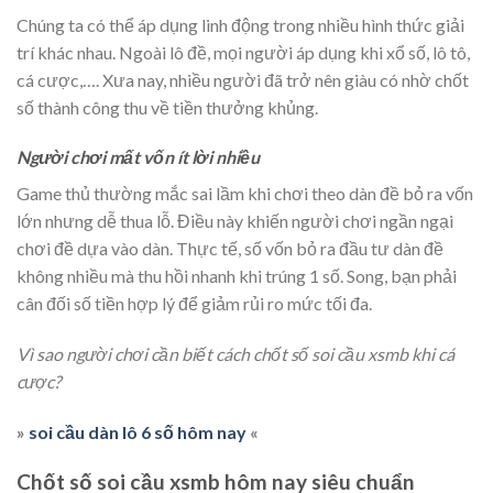
Chúng ta có thể áp dụng linh động trong nhiều hình thức giải
trí khác nhau. Ngoài lô đề, mọi người áp dụng khi xổ số, lô tô,
cá cược,…. Xưa nay, nhiều người đã trở nên giàu có nhờ chốt
số thành công thu về tiền thưởng khủng.
Người chơi mất vốn ít lời nhiều
Game thủ thường mắc sai lầm khi chơi theo dàn đề bỏ ra vốn
lớn nhưng dễ thua lỗ. Điều này khiến người chơi ngần ngại
chơi đề dựa vào dàn. Thực tế, số vốn bỏ ra đầu tư dàn đề
không nhiều mà thu hồi nhanh khi trúng 1 số. Song, bạn phải
cân đối số tiền hợp lý để giảm rủi ro mức tối đa.
Vì sao người chơi cần biết cách chốt số soi cầu xsmb khi cá
cược?
»
soi cầu dàn lô 6 số hôm nay
«
Chốt số soi cầu xsmb hôm nay siêu chuẩn