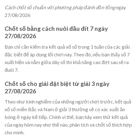
Cách chốt số chuẩn với phương pháp đánh dồn tổng
ngày
27/08/2026
Chốt số bằng cách nuôi đầu đít 7 ngày
27/08/2026
Bạn chỉ cần kiểm tra kết quả xổ số trong 1 tuần của các giải
đặc biệt để áp dụng lối chơi này. Theo đó, nếu bạn thấy số 7
xuất hiện và nằm giữa dãy số thì khả năng cao đợt sau sẽ ra
đuôi 7.
Chốt số cho giải đặt biệt từ giải 3 ngày
27/08/2026
Theo như kinh nghiệm của những người chơi trước, kết quả
xổ số miền Bắc và Nam ở giải 3 thường sẽ có xác xuất ăn
bóng ở ngày kế tiếp. Chính vì thế, bạn hãy xem thử kết quả
của ngày hôm nay như thế nào, phân tích và chốt số thích hợp
cho mình.