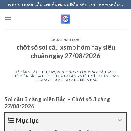
Skip
WEB SITE SOI CẦU CHUẨN HÀNG ĐẦU BẠN LÊN THAM KHẢO...
to
content
CHƯA PHÂN LOẠI
chốt số soi cầu xsmb hôm nay siêu
chuẩn ngày 27/08/2026
ĐÃ CẬP NHẬT :
THỨ BẢY, 23/05/2026 - 19:09
BY
SOI CẦU BẠCH
THỦ MIỀN BẮC 24 GIỜ - SOI CẦU 3 CÀNG MIỄN PHÍ - 3 CÀNG WIN
- 3 CÀNG SIÊU VÍP - 3 CÀNG MIỀN BẮC
Soi cầu 3 càng miền Bắc – Chốt số 3 càng
27/08/2026
Mục lục