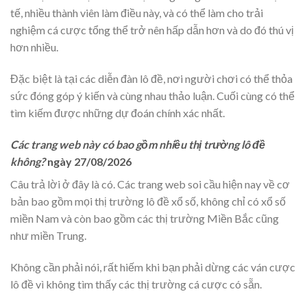
tế, nhiều thành viên làm điều này, và có thể làm cho trải
nghiệm cá cược tổng thể trở nên hấp dẫn hơn và do đó thú vị
hơn nhiều.
Đặc biệt là tại các diễn đàn lô đề, nơi người chơi có thể thỏa
sức đóng góp ý kiến và cùng nhau thảo luận. Cuối cùng có thể
tìm kiếm được những dự đoán chính xác nhất.
Các trang web này có bao gồm nhiều thị trường lô đề
không?
ngày 27/08/2026
Câu trả lời ở đây là có. Các trang web soi cầu hiện nay về cơ
bản bao gồm mọi thị trường lô đề xổ số, không chỉ có xổ số
miền Nam và còn bao gồm các thị trường Miền Bắc cũng
như miền Trung.
Không cần phải nói, rất hiếm khi bạn phải dừng các ván cược
lô đề vì không tìm thấy các thị trường cá cược có sẵn.