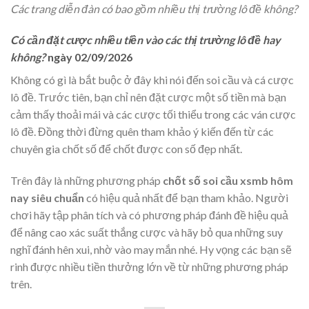
Các trang diễn đàn có bao gồm nhiều thị trường lô đề không?
Có cần đặt cược nhiều tiền vào các thị trường lô đề hay
không?
ngày 02/09/2026
Không có gì là bắt buộc ở đây khi nói đến soi cầu và cá cược
lô đề. Trước tiên, bạn chỉ nên đặt cược một số tiền mà bạn
cảm thấy thoải mái và các cược tối thiểu trong các ván cược
lô đề. Đồng thời đừng quên tham khảo ý kiến đến từ các
chuyên gia chốt số để chốt được con số đẹp nhất.
Trên đây là những phương pháp
chốt số soi cầu xsmb hôm
nay siêu chuẩn
có hiệu quả nhất để bạn tham khảo. Người
chơi hãy tập phân tích và có phương pháp đánh đề hiệu quả
để nâng cao xác suất thắng cược và hãy bỏ qua những suy
nghĩ đánh hên xui, nhờ vào may mắn nhé. Hy vọng các bạn sẽ
rinh được nhiều tiền thưởng lớn về từ những phương pháp
trên.