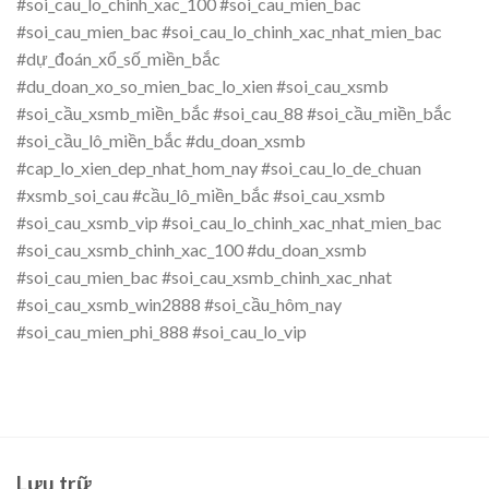
#soi_cau_lo_chinh_xac_100 #soi_cau_mien_bac
#soi_cau_mien_bac #soi_cau_lo_chinh_xac_nhat_mien_bac
#dự_đoán_xổ_số_miền_bắc
#du_doan_xo_so_mien_bac_lo_xien #soi_cau_xsmb
#soi_cầu_xsmb_miền_bắc #soi_cau_88 #soi_cầu_miền_bắc
#soi_cầu_lô_miền_bắc #du_doan_xsmb
#cap_lo_xien_dep_nhat_hom_nay #soi_cau_lo_de_chuan
#xsmb_soi_cau #cầu_lô_miền_bắc #soi_cau_xsmb
#soi_cau_xsmb_vip #soi_cau_lo_chinh_xac_nhat_mien_bac
#soi_cau_xsmb_chinh_xac_100 #du_doan_xsmb
#soi_cau_mien_bac #soi_cau_xsmb_chinh_xac_nhat
#soi_cau_xsmb_win2888 #soi_cầu_hôm_nay
#soi_cau_mien_phi_888 #soi_cau_lo_vip
Lưu trữ