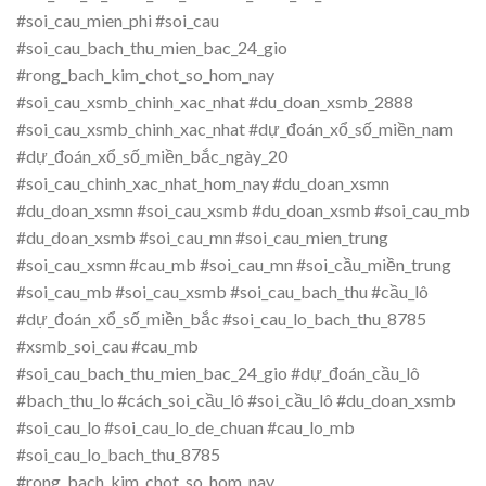
#soi_cau_mien_phi #soi_cau
#soi_cau_bach_thu_mien_bac_24_gio
#rong_bach_kim_chot_so_hom_nay
#soi_cau_xsmb_chinh_xac_nhat #du_doan_xsmb_2888
#soi_cau_xsmb_chinh_xac_nhat #dự_đoán_xổ_số_miền_nam
#dự_đoán_xổ_số_miền_bắc_ngày_20
#soi_cau_chinh_xac_nhat_hom_nay #du_doan_xsmn
#du_doan_xsmn #soi_cau_xsmb #du_doan_xsmb #soi_cau_mb
#du_doan_xsmb #soi_cau_mn #soi_cau_mien_trung
#soi_cau_xsmn #cau_mb #soi_cau_mn #soi_cầu_miền_trung
#soi_cau_mb #soi_cau_xsmb #soi_cau_bach_thu #cầu_lô
#dự_đoán_xổ_số_miền_bắc #soi_cau_lo_bach_thu_8785
#xsmb_soi_cau #cau_mb
#soi_cau_bach_thu_mien_bac_24_gio #dự_đoán_cầu_lô
#bach_thu_lo #cách_soi_cầu_lô #soi_cầu_lô #du_doan_xsmb
#soi_cau_lo #soi_cau_lo_de_chuan #cau_lo_mb
#soi_cau_lo_bach_thu_8785
#rong_bach_kim_chot_so_hom_nay