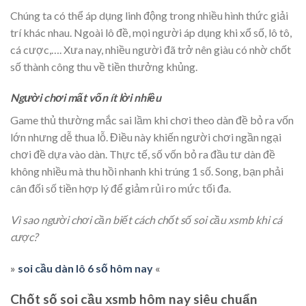
Chúng ta có thể áp dụng linh động trong nhiều hình thức giải
trí khác nhau. Ngoài lô đề, mọi người áp dụng khi xổ số, lô tô,
cá cược,…. Xưa nay, nhiều người đã trở nên giàu có nhờ chốt
số thành công thu về tiền thưởng khủng.
Người chơi mất vốn ít lời nhiều
Game thủ thường mắc sai lầm khi chơi theo dàn đề bỏ ra vốn
lớn nhưng dễ thua lỗ. Điều này khiến người chơi ngần ngại
chơi đề dựa vào dàn. Thực tế, số vốn bỏ ra đầu tư dàn đề
không nhiều mà thu hồi nhanh khi trúng 1 số. Song, bạn phải
cân đối số tiền hợp lý để giảm rủi ro mức tối đa.
Vì sao người chơi cần biết cách chốt số soi cầu xsmb khi cá
cược?
»
soi cầu dàn lô 6 số hôm nay
«
Chốt số soi cầu xsmb hôm nay siêu chuẩn