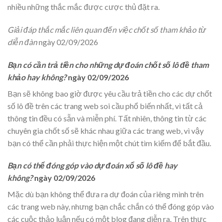
nhiều những thắc mắc được cược thủ đặt ra.
Giải đáp thắc mắc liên quan đến việc chốt số tham khảo từ
diễn đàn
ngày 02/09/2026
Bạn có cần trả tiền cho những dự đoán chốt số lô đề tham
khảo hay không?
ngày 02/09/2026
Bạn sẽ không bao giờ được yêu cầu trả tiền cho các dự chốt
số lô đề trên các trang web soi cầu phổ biến nhất, vì tất cả
thông tin đều có sẵn và miễn phí. Tất nhiên, thông tin từ các
chuyên gia chốt số sẽ khác nhau giữa các trang web, vì vậy
bạn có thể cần phải thực hiện một chút tìm kiếm để bắt đầu.
Bạn có thể đóng góp vào dự đoán xổ số lô đề hay
không?
ngày 02/09/2026
Mặc dù bạn không thể đưa ra dự đoán của riêng mình trên
các trang web này, nhưng bạn chắc chắn có thể đóng góp vào
các cuộc thảo luận nếu có một blog đang diễn ra. Trên thực