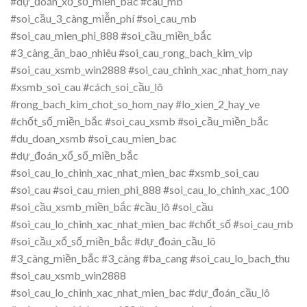
#dự_đoán_xổ_số_miền_bắc #cau_mb
#soi_cầu_3_càng_miễn_phí #soi_cau_mb
#soi_cau_mien_phi_888 #soi_cầu_miền_bắc
#3_càng_ăn_bao_nhiêu #soi_cau_rong_bach_kim_vip
#soi_cau_xsmb_win2888 #soi_cau_chinh_xac_nhat_hom_nay
#xsmb_soi_cau #cách_soi_cầu_lô
#rong_bach_kim_chot_so_hom_nay #lo_xien_2_hay_ve
#chốt_số_miền_bắc #soi_cau_xsmb #soi_cầu_miền_bắc
#du_doan_xsmb #soi_cau_mien_bac
#dự_đoán_xổ_số_miền_bắc
#soi_cau_lo_chinh_xac_nhat_mien_bac #xsmb_soi_cau
#soi_cau #soi_cau_mien_phi_888 #soi_cau_lo_chinh_xac_100
#soi_cầu_xsmb_miền_bắc #cầu_lô #soi_cầu
#soi_cau_lo_chinh_xac_nhat_mien_bac #chốt_số #soi_cau_mb
#soi_cầu_xổ_số_miền_bắc #dự_đoán_cầu_lô
#3_càng_miền_bắc #3_càng #ba_cang #soi_cau_lo_bach_thu
#soi_cau_xsmb_win2888
#soi_cau_lo_chinh_xac_nhat_mien_bac #dự_đoán_cầu_lô