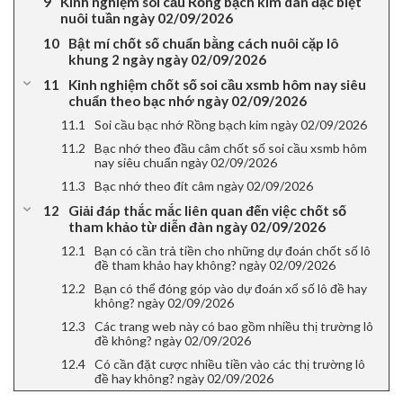
Kinh nghiệm soi cầu Rồng bạch kim dàn đặc biệt
nuôi tuần ngày 02/09/2026
Bật mí chốt số chuẩn bằng cách nuôi cặp lô
khung 2 ngày ngày 02/09/2026
Kinh nghiệm chốt số soi cầu xsmb hôm nay siêu
chuẩn theo bạc nhớ ngày 02/09/2026
Soi cầu bạc nhớ Rồng bạch kim ngày 02/09/2026
Bạc nhớ theo đầu câm chốt số soi cầu xsmb hôm
nay siêu chuẩn ngày 02/09/2026
Bạc nhớ theo đít câm ngày 02/09/2026
Giải đáp thắc mắc liên quan đến việc chốt số
tham khảo từ diễn đàn ngày 02/09/2026
Bạn có cần trả tiền cho những dự đoán chốt số lô
đề tham khảo hay không? ngày 02/09/2026
Bạn có thể đóng góp vào dự đoán xổ số lô đề hay
không? ngày 02/09/2026
Các trang web này có bao gồm nhiều thị trường lô
đề không? ngày 02/09/2026
Có cần đặt cược nhiều tiền vào các thị trường lô
đề hay không? ngày 02/09/2026