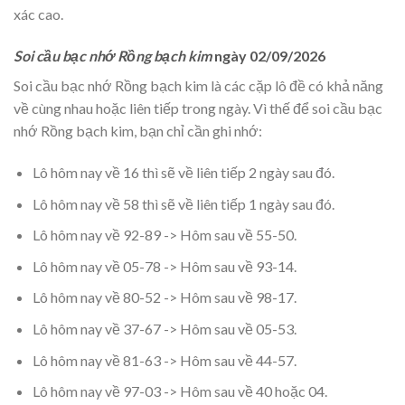
xác cao.
Soi cầu bạc nhớ Rồng bạch kim
ngày 02/09/2026
Soi cầu bạc nhớ Rồng bạch kim là các cặp lô đề có khả năng
về cùng nhau hoặc liên tiếp trong ngày. Vì thế để soi cầu bạc
nhớ Rồng bạch kim, bạn chỉ cần ghi nhớ:
Lô hôm nay về 16 thì sẽ về liên tiếp 2 ngày sau đó.
Lô hôm nay về 58 thì sẽ về liên tiếp 1 ngày sau đó.
Lô hôm nay về 92-89 -> Hôm sau về 55-50.
Lô hôm nay về 05-78 -> Hôm sau về 93-14.
Lô hôm nay về 80-52 -> Hôm sau về 98-17.
Lô hôm nay về 37-67 -> Hôm sau về 05-53.
Lô hôm nay về 81-63 -> Hôm sau về 44-57.
Lô hôm nay về 97-03 -> Hôm sau về 40 hoặc 04.