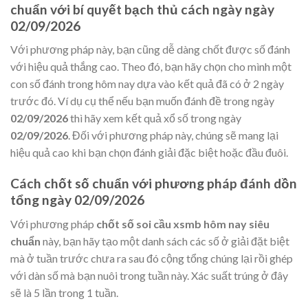
chuẩn với bí quyết bạch thủ cách ngày ngày
02/09/2026
Với phương pháp này, bạn cũng dễ dàng chốt được số đánh
với hiệu quả thắng cao. Theo đó, bạn hãy chọn cho mình một
con số đánh trong hôm nay dựa vào kết quả đã có ở 2 ngày
trước đó. Ví dụ cụ thể nếu bạn muốn đánh đề trong ngày
02/09/2026
thì hãy xem kết quả xổ số trong ngày
02/09/2026
. Đối với phương pháp này, chúng sẽ mang lại
hiệu quả cao khi bạn chọn đánh giải đặc biệt hoặc đầu đuôi.
Cách chốt số chuẩn với phương pháp đánh dồn
tổng ngày 02/09/2026
Với phương pháp
chốt số soi cầu xsmb hôm nay siêu
chuẩn
này, bạn hãy tạo một danh sách các số ở giải đặt biệt
mà ở tuần trước chưa ra sau đó cộng tổng chúng lại rồi ghép
với dàn số mà bạn nuôi trong tuần này. Xác suất trúng ở đây
sẽ là 5 lần trong 1 tuần.