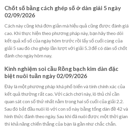
Chốt số bằng cách ghép số ở dàn giải 5 ngày
02/09/2026
Cách này cũng khá đơn giản mà hiệu quả cũng được đánh giá
cao. Khi thực hiện theo phương pháp này, bạn hãy theo dõi
kết quả xổ số của ngày hôm trước rồi lấy số cuối cùng của
giải 5 sau đó cho ghép lần lượt với giải 5.3 để có dàn số chốt
đánh cho ngày hôm nay.
Kinh nghiệm soi cầu Rồng bạch kim dàn đặc
biệt nuôi tuần ngày 02/09/2026
Đây là một phương pháp khá phổ biến và tính chính xác của
kết quả thường rất cao. Với cách chơi này, lô thủ chỉ cần
quan sát con số thứ nhất nằm trong hai số cuối của giải 2.2.
Sau đó bắt đầu nuôi lô với con số này bằng tổng dàn đề 42 và
hình thức đánh theo ngày. Sau khi đã nuôi được một thời gian
thì khả năng chiến thắng của bạn là gần như chắc chắn.