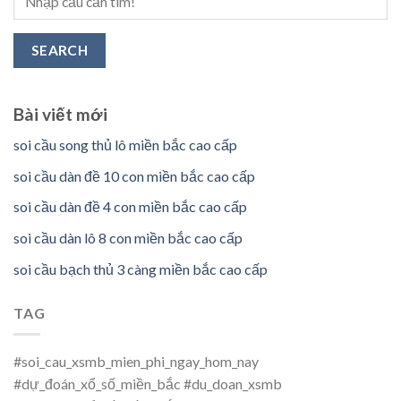
SEARCH
Bài viết mới
soi cầu song thủ lô miền bắc cao cấp
soi cầu dàn đề 10 con miền bắc cao cấp
soi cầu dàn đề 4 con miền bắc cao cấp
soi cầu dàn lô 8 con miền bắc cao cấp
soi cầu bạch thủ 3 càng miền bắc cao cấp
TAG
#soi_cau_xsmb_mien_phi_ngay_hom_nay
#dự_đoán_xổ_số_miền_bắc #du_doan_xsmb