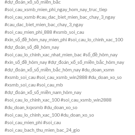
#dự_đoán_xổ_số_miền_bắc
#soi_cau_xsmb_mien_phi_ngay_hom_nay_truc_tiep
#soi_cau_xsmb #cau_dac_biet_mien_bac_chay_3_ngay
#cau_dac_biet_mien_bac_chay_3_ngay
#soi_cau_mien_phi_888 #xsmb_soi_cau
#xin_số_đề_hôm_nay_mien_phi #soi_cau_lo_chinh_xac_100
#dự_đoán_số_đề_hôm_nay
#soi_cau_lo_chinh_xac_nhat_mien_bac #số_đề_hôm_nay
#xin_số_đề_hôm_nay #dự_đoán_xổ_số_miền_bắc_hôm_nay
#dự_đoán_xổ_số_miền_bắc_hôm_nay #du_doan_xsmn
#xsmb_soi_cau #soi_cau_xsmb_win2888 #du_doan_xo_so
#xsmb_soi_cau #soi_cau_mb
#dự_đoán_xổ_số_miền_nam_hôm_nay
#soi_cau_lo_chinh_xac_100 #soi_cau_xsmb_win2888
#du_doan_kqxsmb #du_doan_xo_so
#soi_cau_lo_chinh_xac_100 #du_doan_xo_so
#soi_cau_mien_phi #soi_cau
#soi_cau_bach_thu_mien_bac_24_gio