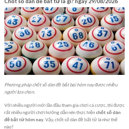
Chốt số dàn đề bất tử là gì? ngày 29/08/2026
Phương pháp chốt số dàn đề bất bại hôm nay được nhiều
người lựa chọn.
Với nhiều người mới lần đầu tham gia chơi cá cược, thì được
rất nhiều người chơi hướng dẫn nên thực hiện
chốt số dàn
đề bất tử hôm nay
. Vậy, chốt số dàn đề bất tử là như thế
nào?