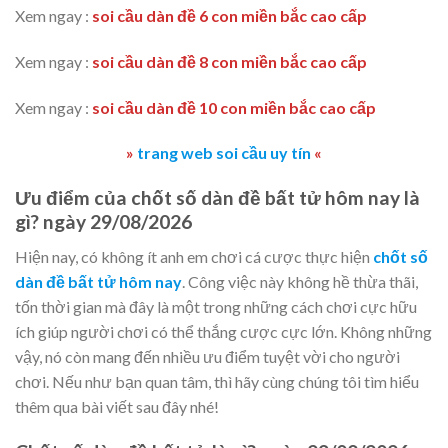
Xem ngay :
soi cầu dàn đề 6 con miền bắc cao cấp
Xem ngay :
soi cầu dàn đề 8 con miền bắc cao cấp
Xem ngay :
soi cầu dàn đề 10 con miền bắc cao cấp
»
trang web soi cầu uy tín
«
Ưu điểm của chốt số dàn đề bất tử hôm nay là
gì? ngày 29/08/2026
Hiện nay, có không ít anh em chơi cá cược thực hiện
chốt số
dàn đề bất tử hôm nay
. Công việc này không hề thừa thãi,
tốn thời gian mà đây là một trong những cách chơi cực hữu
ích giúp người chơi có thể thắng cược cực lớn. Không những
vậy, nó còn mang đến nhiều ưu điểm tuyệt vời cho người
chơi. Nếu như bạn quan tâm, thì hãy cùng chúng tôi tìm hiểu
thêm qua bài viết sau đây nhé!