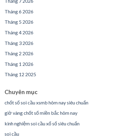
Tháng 7 2026
Tháng 6 2026
Tháng 5 2026
Tháng 4 2026
Tháng 3 2026
Tháng 2 2026
Tháng 1 2026
Tháng 12 2025
Chuyên mục
chốt số soi cầu xsmb hôm nay siêu chuẩn
giờ vàng chốt số miền bắc hôm nay
kinh nghiệm soi cầu xổ số siêu chuẩn
soi cầu