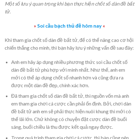
Một số lưu ý quan trọng khi bạn thực hiện chốt số dàn đề bất
tử.
»
Soi cầu bạch thủ đề hôm nay
«
Khi tham gia chốt số dàn đề bất tử, để có thể nâng cao cơ hội
chiến thắng cho mình, thì bạn hãy lưu ý những vấn đề sau đây:
Anh em hãy áp dụng nhiều phương thức soi cầu chốt số
dàn đề bất tử phù hợp với mình nhất. Như thế, anh em
mới có thể áp dụng chốt số nhanh hơn và cũng đưa ra
được một dàn đề đẹp, chính xác hơn.
Đã tham gia chốt số dàn đề bất tử, thì nguồn vốn mà anh
em tham gia chơi cá cược cần phải ổn định. Bởi, chơi dàn
đề bất tử anh em sẽ phải thực hiện nuôi khung thì mới có
thể lãi lớn. Chứ không có chuyện đặt cược dàn đề buổi
sáng, buổi chiều là thu được kết quả ngay được.
Trong quá trình tham gia chơi cá cược, thì bạn cũng nên