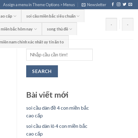
Assign a menu in Theme Options > Menus
Newsletter
cao cấp
soi cầu miền bắc siêu chuẩn
-
-
ố miền bắc hôm nay
song thủ đề
 miền nam chính xác nhất uy tín ăn to
SEARCH
Bài viết mới
soi cầu dàn đề 4 con miền bắc
cao cấp
soi cầu dàn lô 4 con miền bắc
cao cấp