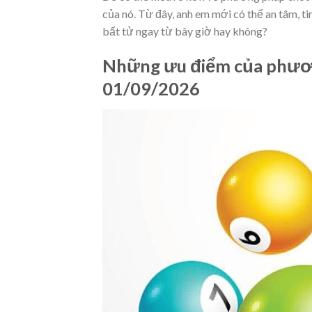
của nó. Từ đây, anh em mới có thể an tâm, ti
bất tử ngay từ bây giờ hay không?
Những ưu điểm của phương
01/09/2026