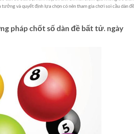
n tưởng và quyết định lựa chọn có nên tham gia chơi soi cầu dàn đ
 pháp chốt số dàn đề bất tử. ngày