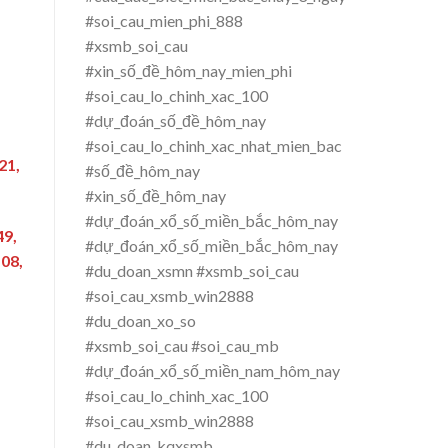
#soi_cau_mien_phi_888
#xsmb_soi_cau
#xin_số_đề_hôm_nay_mien_phi
#soi_cau_lo_chinh_xac_100
#dự_đoán_số_đề_hôm_nay
#soi_cau_lo_chinh_xac_nhat_mien_bac
 21,
#số_đề_hôm_nay
#xin_số_đề_hôm_nay
#dự_đoán_xổ_số_miền_bắc_hôm_nay
49,
#dự_đoán_xổ_số_miền_bắc_hôm_nay
 08,
#du_doan_xsmn #xsmb_soi_cau
#soi_cau_xsmb_win2888
#du_doan_xo_so
#xsmb_soi_cau #soi_cau_mb
#dự_đoán_xổ_số_miền_nam_hôm_nay
#soi_cau_lo_chinh_xac_100
#soi_cau_xsmb_win2888
#du_doan_kqxsmb