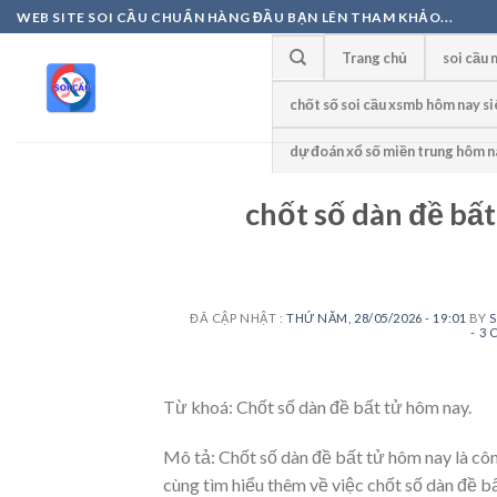
Skip
WEB SITE SOI CẦU CHUẨN HÀNG ĐẦU BẠN LÊN THAM KHẢO...
to
Trang chủ
soi cầu 
content
chốt số soi cầu xsmb hôm nay s
dự đoán xổ số miền trung hôm n
chốt số dàn đề bấ
ĐÃ CẬP NHẬT :
THỨ NĂM, 28/05/2026 - 19:01
BY
S
- 3
Từ khoá: Chốt số dàn đề bất tử hôm nay.
Mô tả: Chốt số dàn đề bất tử hôm nay là cô
cùng tìm hiểu thêm về việc chốt số dàn đề b