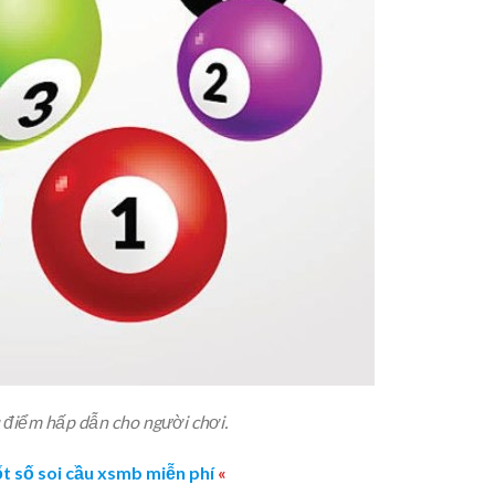
 điểm hấp dẫn cho người chơi.
t số soi cầu xsmb miễn phí
«