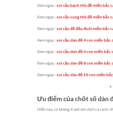
Xem ngay :
soi cầu bạch thủ đề miền bắc 
Xem ngay :
soi cầu song thủ đề miền bắc 
Xem ngay :
soi cầu đề đầu đuôi miền bắc 
Xem ngay :
soi cầu dàn đề 4 con miền bắc 
Xem ngay :
soi cầu dàn đề 6 con miền bắc 
Xem ngay :
soi cầu dàn đề 8 con miền bắc 
Xem ngay :
soi cầu dàn đề 10 con miền bắ
»
Ưu điểm của chốt số dàn 
Hiện nay, có không ít anh em chơi cá cược 