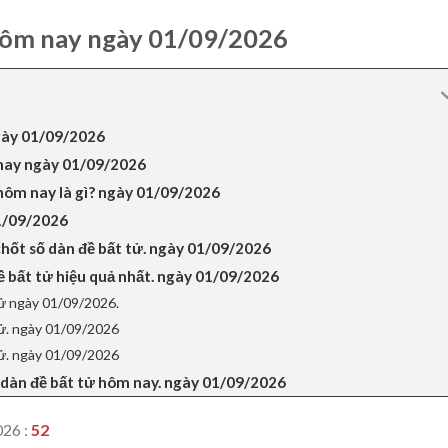
hôm nay ngày 01/09/2026
gày 01/09/2026
 nay ngày 01/09/2026
 hôm nay là gì? ngày 01/09/2026
01/09/2026
ốt số dàn đề bất tử. ngày 01/09/2026
ề bất tử hiệu quả nhất. ngày 01/09/2026
tử ngày 01/09/2026.
tử. ngày 01/09/2026
tử. ngày 01/09/2026
ố dàn đề bất tử hôm nay. ngày 01/09/2026
026 :
52