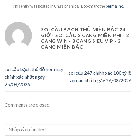
This entry was posted in Chưa phân loại. Bookmark the
permalink
.
SOI CẦU BẠCH THỦ MIỀN BẮC 24
GIỜ - SOI CẦU 3 CÀNG MIỄN PHÍ - 3
CÀNG WIN - 3 CÀNG SIÊU VÍP - 3
CÀNG MIỀN BẮC
soi cầu bạch thủ đề hôm nay
soi cầu 247 chính xác 100 tỷ lệ
chính xác nhất ngày
ăn cao nhất ngày 26/08/2026
25/08/2026
Comments are closed.