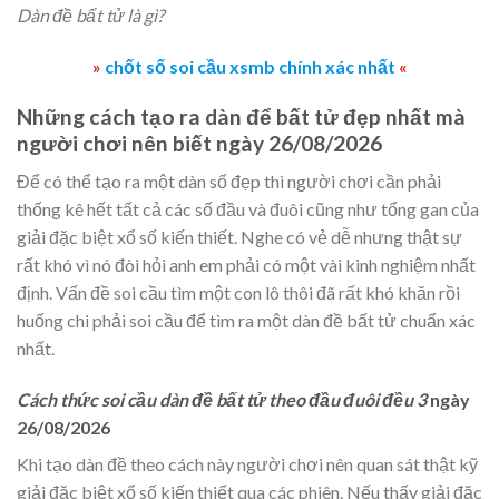
Dàn đề bất tử là gì?
»
chốt số soi cầu xsmb chính xác nhất
«
Những cách tạo ra dàn để bất tử đẹp nhất mà
người chơi nên biết ngày 26/08/2026
Để có thể tạo ra một dàn số đẹp thì người chơi cần phải
thống kê hết tất cả các số đầu và đuôi cũng như tổng gan của
giải đặc biệt xổ số kiến thiết. Nghe có vẻ dễ nhưng thật sự
rất khó vì nó đòi hỏi anh em phải có một vài kinh nghiệm nhất
định. Vấn đề soi cầu tìm một con lô thôi đã rất khó khăn rồi
huống chi phải soi cầu để tìm ra một dàn đề bất tử chuẩn xác
nhất.
Cách thức soi cầu dàn đề bất tử theo đầu đuôi đều 3
ngày
26/08/2026
Khi tạo dàn đề theo cách này người chơi nên quan sát thật kỹ
giải đặc biệt xổ số kiến thiết qua các phiên. Nếu thấy giải đặc