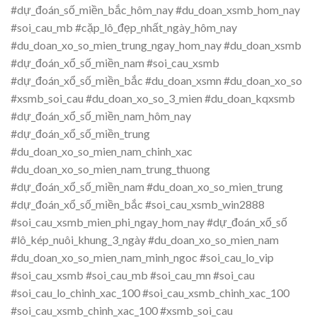
#dự_đoán_số_miền_bắc_hôm_nay #du_doan_xsmb_hom_nay
#soi_cau_mb #cặp_lô_đẹp_nhất_ngày_hôm_nay
#du_doan_xo_so_mien_trung_ngay_hom_nay #du_doan_xsmb
#dự_đoán_xổ_số_miền_nam #soi_cau_xsmb
#dự_đoán_xổ_số_miền_bắc #du_doan_xsmn #du_doan_xo_so
#xsmb_soi_cau #du_doan_xo_so_3_mien #du_doan_kqxsmb
#dự_đoán_xổ_số_miền_nam_hôm_nay
#dự_đoán_xổ_số_miền_trung
#du_doan_xo_so_mien_nam_chinh_xac
#du_doan_xo_so_mien_nam_trung_thuong
#dự_đoán_xổ_số_miền_nam #du_doan_xo_so_mien_trung
#dự_đoán_xổ_số_miền_bắc #soi_cau_xsmb_win2888
#soi_cau_xsmb_mien_phi_ngay_hom_nay #dự_đoán_xổ_số
#lô_kép_nuôi_khung_3_ngày #du_doan_xo_so_mien_nam
#du_doan_xo_so_mien_nam_minh_ngoc #soi_cau_lo_vip
#soi_cau_xsmb #soi_cau_mb #soi_cau_mn #soi_cau
#soi_cau_lo_chinh_xac_100 #soi_cau_xsmb_chinh_xac_100
#soi_cau_xsmb_chinh_xac_100 #xsmb_soi_cau