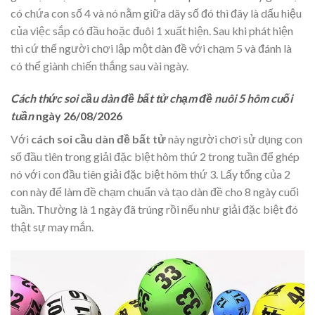
có chứa con số 4 và nó nằm giữa dãy số đó thì đây là dấu hiệu
của việc sắp có đầu hoặc đuôi 1 xuất hiện. Sau khi phát hiện
thì cứ thế người chơi lập một dàn đề với chạm 5 và đánh là
có thể giành chiến thắng sau vài ngày.
Cách thức soi cầu dàn đề bất tử chạm đề nuôi 5 hôm cuối
tuần
ngày 26/08/2026
Với
cách soi cầu dàn đề bất tử
này người chơi sử dụng con
số đầu tiên trong giải đặc biệt hôm thứ 2 trong tuần để ghép
nó với con đầu tiên giải đặc biệt hôm thứ 3. Lấy tổng của 2
con này để làm đề chạm chuẩn và tạo dàn đề cho 8 ngày cuối
tuần. Thường là 1 ngày đã trúng rồi nếu như giải đặc biệt đó
thật sự may mắn.