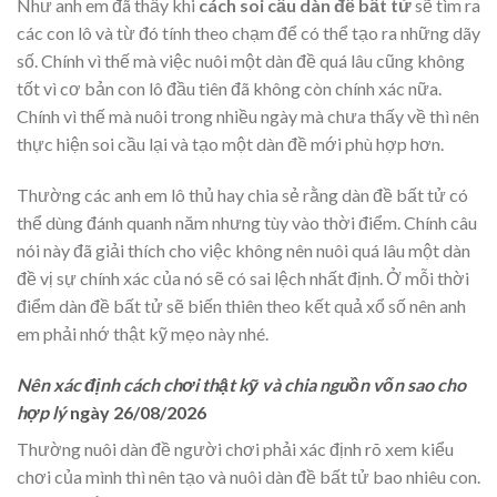
Như anh em đã thấy khi
cách soi cầu dàn đề bất tử
sẽ tìm ra
các con lô và từ đó tính theo chạm để có thể tạo ra những dãy
số. Chính vì thế mà việc nuôi một dàn đề quá lâu cũng không
tốt vì cơ bản con lô đầu tiên đã không còn chính xác nữa.
Chính vì thế mà nuôi trong nhiều ngày mà chưa thấy về thì nên
thực hiện soi cầu lại và tạo một dàn đề mới phù hợp hơn.
Thường các anh em lô thủ hay chia sẻ rằng dàn đề bất tử có
thể dùng đánh quanh năm nhưng tùy vào thời điểm. Chính câu
nói này đã giải thích cho việc không nên nuôi quá lâu một dàn
đề vị sự chính xác của nó sẽ có sai lệch nhất định. Ở mỗi thời
điểm dàn đề bất tử sẽ biến thiên theo kết quả xổ số nên anh
em phải nhớ thật kỹ mẹo này nhé.
Nên xác định cách chơi thật kỹ và chia nguồn vốn sao cho
hợp lý
ngày 26/08/2026
Thường nuôi dàn đề người chơi phải xác định rõ xem kiểu
chơi của mình thì nên tạo và nuôi dàn đề bất tử bao nhiêu con.