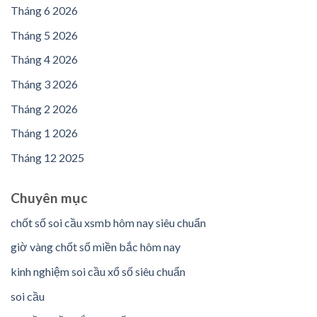
Tháng 6 2026
Tháng 5 2026
Tháng 4 2026
Tháng 3 2026
Tháng 2 2026
Tháng 1 2026
Tháng 12 2025
Chuyên mục
chốt số soi cầu xsmb hôm nay siêu chuẩn
giờ vàng chốt số miền bắc hôm nay
kinh nghiệm soi cầu xổ số siêu chuẩn
soi cầu