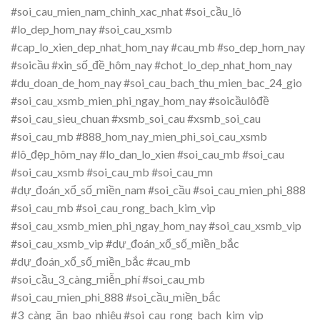
#soi_cau_mien_nam_chinh_xac_nhat #soi_cầu_lô
#lo_dep_hom_nay #soi_cau_xsmb
#cap_lo_xien_dep_nhat_hom_nay #cau_mb #so_dep_hom_nay
#soicầu #xin_số_đề_hôm_nay #chot_lo_dep_nhat_hom_nay
#du_doan_de_hom_nay #soi_cau_bach_thu_mien_bac_24_gio
#soi_cau_xsmb_mien_phi_ngay_hom_nay #soicầulôđề
#soi_cau_sieu_chuan #xsmb_soi_cau #xsmb_soi_cau
#soi_cau_mb #888_hom_nay_mien_phi_soi_cau_xsmb
#lô_đẹp_hôm_nay #lo_dan_lo_xien #soi_cau_mb #soi_cau
#soi_cau_xsmb #soi_cau_mb #soi_cau_mn
#dự_đoán_xổ_số_miền_nam #soi_cầu #soi_cau_mien_phi_888
#soi_cau_mb #soi_cau_rong_bach_kim_vip
#soi_cau_xsmb_mien_phi_ngay_hom_nay #soi_cau_xsmb_vip
#soi_cau_xsmb_vip #dự_đoán_xổ_số_miền_bắc
#dự_đoán_xổ_số_miền_bắc #cau_mb
#soi_cầu_3_càng_miễn_phí #soi_cau_mb
#soi_cau_mien_phi_888 #soi_cầu_miền_bắc
#3_càng_ăn_bao_nhiêu #soi_cau_rong_bach_kim_vip