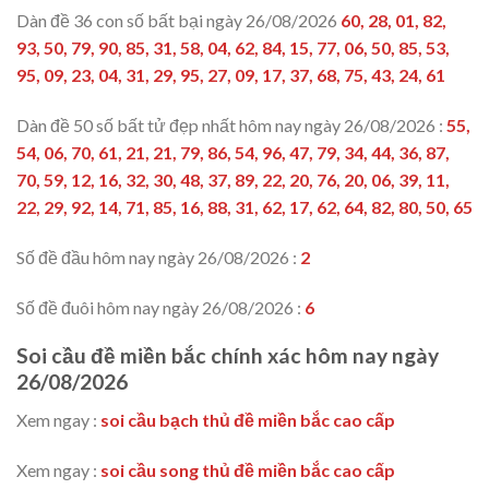
Dàn đề 36 con số bất bại ngày 26/08/2026
60, 28, 01, 82,
93, 50, 79, 90, 85, 31, 58, 04, 62, 84, 15, 77, 06, 50, 85, 53,
95, 09, 23, 04, 31, 29, 95, 27, 09, 17, 37, 68, 75, 43, 24, 61
Dàn đề 50 số bất tử đẹp nhất hôm nay ngày 26/08/2026 :
55,
54, 06, 70, 61, 21, 21, 79, 86, 54, 96, 47, 79, 34, 44, 36, 87,
70, 59, 12, 16, 32, 30, 48, 37, 89, 22, 20, 76, 20, 06, 39, 11,
22, 29, 92, 14, 71, 85, 16, 88, 31, 62, 17, 62, 64, 82, 80, 50, 65
Số đề đầu hôm nay ngày 26/08/2026 :
2
Số đề đuôi hôm nay ngày 26/08/2026 :
6
Soi cầu đề miền bắc chính xác hôm nay ngày
26/08/2026
Xem ngay :
soi cầu bạch thủ đề miền bắc cao cấp
Xem ngay :
soi cầu song thủ đề miền bắc cao cấp