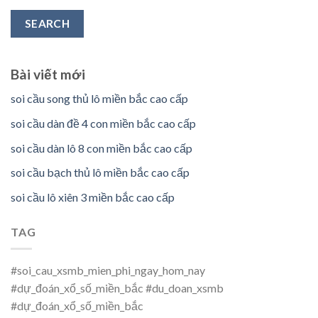
SEARCH
Bài viết mới
soi cầu song thủ lô miền bắc cao cấp
soi cầu dàn đề 4 con miền bắc cao cấp
soi cầu dàn lô 8 con miền bắc cao cấp
soi cầu bạch thủ lô miền bắc cao cấp
soi cầu lô xiên 3 miền bắc cao cấp
TAG
#soi_cau_xsmb_mien_phi_ngay_hom_nay
#dự_đoán_xổ_số_miền_bắc #du_doan_xsmb
#dự_đoán_xổ_số_miền_bắc