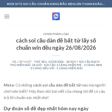
Skip
WEB SITE SOI CẦU CHUẨN HÀNG ĐẦU BẠN LÊN THAM KHẢO...
to
content
CHƯA PHÂN LOẠI
cách soi cầu dàn đề bất tử lấy số
chuẩn win đều ngày 26/08/2026
ĐÃ CẬP NHẬT :
THỨ SÁU, 22/05/2026 - 18:30
BY
SOI CẦU BẠCH
THỦ MIỀN BẮC 24 GIỜ - SOI CẦU 3 CÀNG MIỄN PHÍ - 3 CÀNG WIN
- 3 CÀNG SIÊU VÍP - 3 CÀNG MIỀN BẮC
Meta
: Có những
cách soi cầu dàn đề bất tử
nào mà người
chơi nên biết? Hãy theo dõi bài viết của chúng tôi để có câu
trả lời chuẩn xác nhất nhé!
Dự đoán số đề đẹp nhất hôm nay ngày