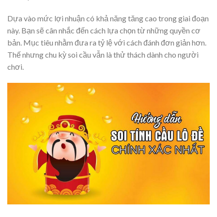
Dựa vào mức lợi nhuận có khả năng tăng cao trong giai đoạn
này. Bạn sẽ cân nhắc đến cách lựa chọn từ những quyền cơ
bản. Mục tiêu nhằm đưa ra tỷ lệ với cách đánh đơn giản hơn.
Thế nhưng chu kỳ soi cầu vẫn là thử thách dành cho người
chơi.