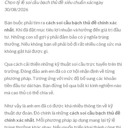
Chọn tỷ lệ soi cầu bạch thủ đề siêu chuẩn xác
ngày
30/08/2026
Bạn buộc phải tìm ra
cách soi cầu bạch thủ đề chính xác
nhất
. Khi đã đặt mục tiêu lợi nhuận và hướng đến giá trị đầu
tư. Những con số gợi ý phải đảm bảo có ý nghĩa trúng
thưởng. Nếu không bạn sẽ phải bỏ đi rất nhiều công sức mà
không gặt hái được gì.
Qua cách cải thiện những kỹ thuật soi cầu trực tuyến trên thị
trường. Đông đảo anh em đã có cơ hội nhận định về từng
phương pháp. Tương ứng với mức độ bổ sung các khoản
tiền đầu tư dài hạn. Bạn đừng bỏ qua bất kì kinh nghiệm nào
mà cao thủ có thể chia sẻ.
Như vậy là anh em đã có được khá nhiều thông tin về kỹ
thuật dự đoán. Đó chính là những
cách soi cầu bạch thủ đề
chính xác nhất
. Mỗi phương pháp áp dụng mang lại tỷ lệ
trúng thưởng khác nhau. Nếu muốn triển khai thành công thì