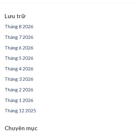
Lưu trữ
Tháng 8 2026
Tháng 7 2026
Tháng 6 2026
Tháng 5 2026
Tháng 4 2026
Tháng 3 2026
Tháng 2 2026
Tháng 1 2026
Tháng 12 2025
Chuyên mục