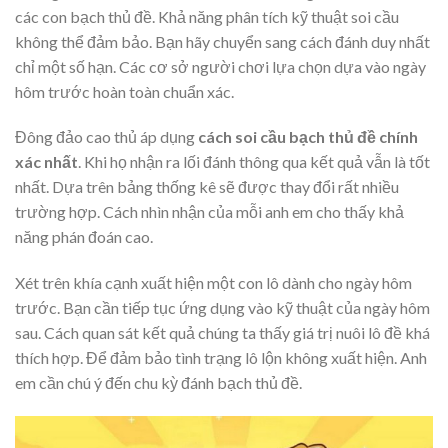
các con bạch thủ đề. Khả năng phân tích kỹ thuật soi cầu
không thể đảm bảo. Bạn hãy chuyển sang cách đánh duy nhất
chỉ một số hạn. Các cơ sở người chơi lựa chọn dựa vào ngày
hôm trước hoàn toàn chuẩn xác.
Đông đảo cao thủ áp dụng
cách soi cầu bạch thủ đề chính
xác nhất
. Khi họ nhận ra lối đánh thông qua kết quả vẫn là tốt
nhất. Dựa trên bảng thống kê sẽ được thay đổi rất nhiều
trường hợp. Cách nhìn nhận của mỗi anh em cho thấy khả
năng phán đoán cao.
Xét trên khía cạnh xuất hiện một con lô dành cho ngày hôm
trước. Bạn cần tiếp tục ứng dụng vào kỹ thuật của ngày hôm
sau. Cách quan sát kết quả chúng ta thấy giá trị nuôi lô đề khá
thích hợp. Để đảm bảo tình trạng lô lộn không xuất hiện. Anh
em cần chú ý đến chu kỳ đánh bạch thủ đề.