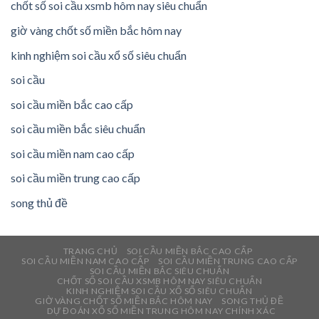
chốt số soi cầu xsmb hôm nay siêu chuẩn
giờ vàng chốt số miền bắc hôm nay
kinh nghiệm soi cầu xổ số siêu chuẩn
soi cầu
soi cầu miền bắc cao cấp
soi cầu miền bắc siêu chuẩn
soi cầu miền nam cao cấp
soi cầu miền trung cao cấp
song thủ đề
TRANG CHỦ
SOI CẦU MIỀN BẮC CAO CẤP
SOI CẦU MIỀN NAM CAO CẤP
SOI CẦU MIỀN TRUNG CAO CẤP
SOI CẦU MIỀN BẮC SIÊU CHUẨN
CHỐT SỐ SOI CẦU XSMB HÔM NAY SIÊU CHUẨN
KINH NGHIỆM SOI CẦU XỔ SỐ SIÊU CHUẨN
GIỜ VÀNG CHỐT SỐ MIỀN BẮC HÔM NAY
SONG THỦ ĐỀ
DỰ ĐOÁN XỔ SỐ MIỀN TRUNG HÔM NAY CHÍNH XÁC