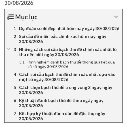
30/08/2026
Mục lục
Dự đoán số đề đẹp nhất hôm nay ngày 30/08/2026
Soi cầu đề miền bắc chính xác hôm nay ngày
30/08/2026
Những cách soi cầu bạch thủ đề chính xác nhất lô
thủ nên biết ngày 30/08/2026
Kinh nghiệm đánh bạch thủ đề thông qua kết quả
xổ số ngày 30/08/2026
Cách soi cầu bạch thủ đề chính xác nhất dựa vào
một số ngày 30/08/2026
Cách chọn bạch thủ đề trong vòng 3 ngày ngày
30/08/2026
Kỹ thuật đánh bạch thủ đề theo ngày ngày
30/08/2026
Kết hợp kỹ thuật đánh dàn đề độc thụ ngày
30/08/2026