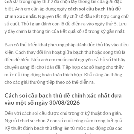
Giả sử trong ngày thứ 2 đã chọn lấy thông tin của giải đặc
biệt. Anh em cần áp dụng ngày
cách soi cầu bạch thủ đề
chính xác nhất
. Nguyên tắc lấy chữ số đầu kết hợp cùng chữ
số cuối. Thời gian đánh con lô đề diễn ra vào ngày thứ 5. Lưu
ý đây chính là thông tin của kết quả xổ số trong kỳ gần nhất.
Bạn có thể triển khai phương pháp đánh độc thủ tùy vào điều
kiện. Cách thay đổi linh hoạt giữa bạch thủ hoặc song thủ là
điều dễ hiểu. Nếu anh em muốn nuôi nguyên cả bộ số thì hãy
chuyển sang lối chơi dàn đề. Tập hợp các số hạng cho thấy
mức độ ứng dụng hoàn toàn thích hợp. Khả năng ăn thông
cho các giải thưởng tiếp theo có thể diễn ra.
Cách soi cầu bạch thủ đề chính xác nhất dựa
vào một số ngày 30/08/2026
Đến với cách soi cầu được chú trọng ở kỹ thuật đơn giản.
Người chơi sẽ chọn 2 con số cuối cùng nằm trong kết quả.
Kỹ thuật đánh bạch thủ tăng lên từ mức dao động của các