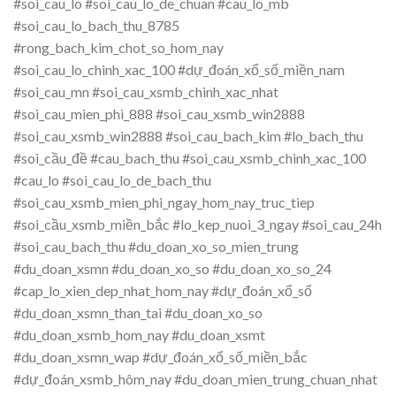
#soi_cau_lo #soi_cau_lo_de_chuan #cau_lo_mb
#soi_cau_lo_bach_thu_8785
#rong_bach_kim_chot_so_hom_nay
#soi_cau_lo_chinh_xac_100 #dự_đoán_xổ_số_miền_nam
#soi_cau_mn #soi_cau_xsmb_chinh_xac_nhat
#soi_cau_mien_phi_888 #soi_cau_xsmb_win2888
#soi_cau_xsmb_win2888 #soi_cau_bach_kim #lo_bach_thu
#soi_cầu_đề #cau_bach_thu #soi_cau_xsmb_chinh_xac_100
#cau_lo #soi_cau_lo_de_bach_thu
#soi_cau_xsmb_mien_phi_ngay_hom_nay_truc_tiep
#soi_cầu_xsmb_miền_bắc #lo_kep_nuoi_3_ngay #soi_cau_24h
#soi_cau_bach_thu #du_doan_xo_so_mien_trung
#du_doan_xsmn #du_doan_xo_so #du_doan_xo_so_24
#cap_lo_xien_dep_nhat_hom_nay #dự_đoán_xổ_số
#du_doan_xsmn_than_tai #du_doan_xo_so
#du_doan_xsmb_hom_nay #du_doan_xsmt
#du_doan_xsmn_wap #dự_đoán_xổ_số_miền_bắc
#dự_đoán_xsmb_hôm_nay #du_doan_mien_trung_chuan_nhat