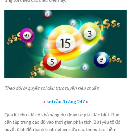
Theo dõi bí quyết soi cầu trực tuyến siêu chuẩn
»
soi cầu 3 càng 247
«
Qua lối chơi đã có khả năng dự đoán từ giải đặc biệt. Bạn
cần tập trung cao độ vào thời gian phân tích. Bởi yếu tố đó
quyết định đến hành trình nghiên cứu các thông tin. Tiềm