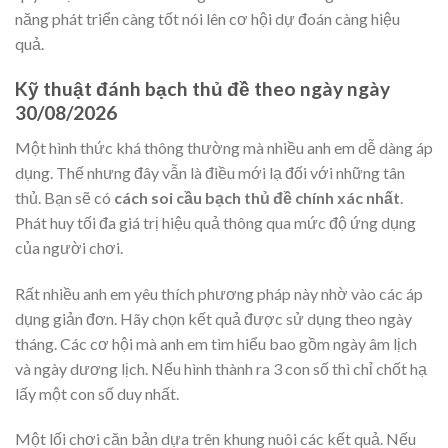
năng phát triển càng tốt nói lên cơ hội dự đoán càng hiệu
quả.
Kỹ thuật đánh bạch thủ đề theo ngày ngày
30/08/2026
Một hình thức khá thông thường mà nhiều anh em dễ dàng áp
dụng. Thế nhưng đây vẫn là điều mới lạ đối với những tân
thủ. Bạn sẽ có
cách soi cầu bạch thủ đề chính xác nhất
.
Phát huy tối đa giá trị hiệu quả thông qua mức độ ứng dụng
của người chơi.
Rất nhiều anh em yêu thích phương pháp này nhờ vào các áp
dụng giản đơn. Hãy chọn kết quả được sử dụng theo ngày
tháng. Các cơ hội mà anh em tìm hiểu bao gồm ngày âm lịch
và ngày dương lịch. Nếu hình thành ra 3 con số thì chỉ chốt hạ
lấy một con số duy nhất.
Một lối chơi căn bản dựa trên khung nuôi các kết quả. Nếu