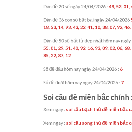
Dàn đề 20 số ngày 24/04/2026 :
48, 53, 01, 
Dàn đề 36 con số bất bại ngày 24/04/2026
18, 53, 14, 93, 43, 22, 41, 10, 38, 07, 92, 46,
Dàn đề 50 số bất tử đẹp nhất hôm nay ngày
55, 01, 29, 51, 40, 92, 16, 93, 09, 02, 06, 68,
85, 22, 87, 12
Số đề đầu hôm nay ngày 24/04/2026 :
6
Số đề đuôi hôm nay ngày 24/04/2026 :
7
Soi cầu đề miền bắc chín
Xem ngay :
soi cầu bạch thủ đề miền bắc 
Xem ngay :
soi cầu song thủ đề miền bắc 