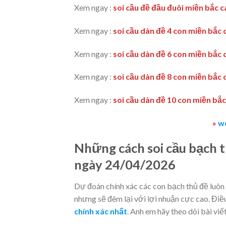
Xem ngay :
soi cầu đề đầu đuôi miền bắc 
Xem ngay :
soi cầu dàn đề 4 con miền bắc 
Xem ngay :
soi cầu dàn đề 6 con miền bắc 
Xem ngay :
soi cầu dàn đề 8 con miền bắc 
Xem ngay :
soi cầu dàn đề 10 con miền bắ
»
we
Những cách soi cầu bạch t
ngày 24/04/2026
Dự đoán chính xác các con bạch thủ đề luôn 
nhưng sẽ đêm lại với lợi nhuận cực cao. Đi
chính xác nhất
. Anh em hãy theo dõi bài vi