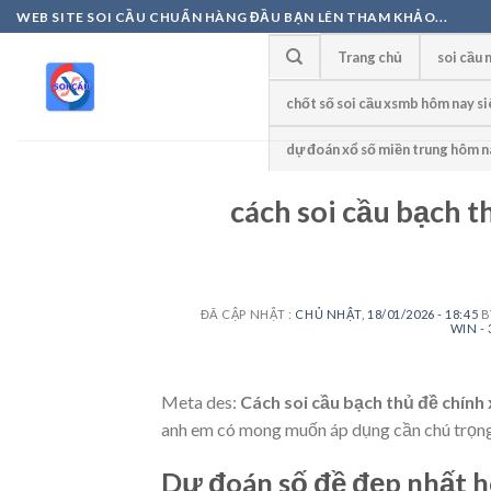
Skip
WEB SITE SOI CẦU CHUẨN HÀNG ĐẦU BẠN LÊN THAM KHẢO...
to
Trang chủ
soi cầu 
content
chốt số soi cầu xsmb hôm nay s
dự đoán xổ số miền trung hôm n
cách soi cầu bạch t
ĐÃ CẬP NHẬT :
CHỦ NHẬT, 18/01/2026 - 18:45
B
WIN -
Meta des:
Cách soi cầu bạch thủ đề chính
anh em có mong muốn áp dụng cần chú trọn
Dự đoán số đề đẹp nhất 