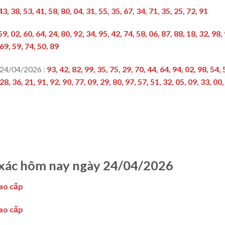
43, 38, 53, 41, 58, 80, 04, 31, 55, 35, 67, 34, 71, 35, 25, 72, 91
59, 02, 60, 64, 24, 80, 92, 34, 95, 42, 74, 58, 06, 87, 88, 18, 32, 98,
 69, 59, 74, 50, 89
 24/04/2026 :
93, 42, 82, 99, 35, 75, 29, 70, 44, 64, 94, 02, 98, 54, 
 28, 36, 21, 91, 92, 90, 77, 09, 29, 80, 97, 57, 51, 32, 05, 09, 33, 00,
h xác hôm nay ngày 24/04/2026
cao cấp
cao cấp