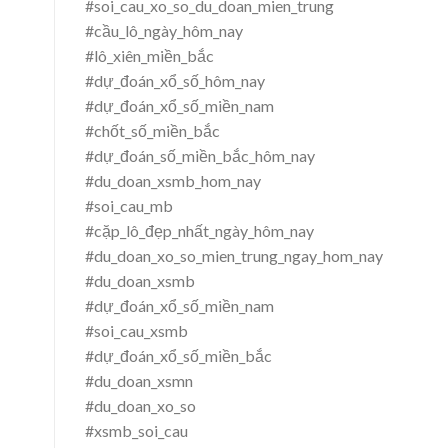
#soi_cau_xo_so_du_doan_mien_trung
#cầu_lô_ngày_hôm_nay
#lô_xiên_miền_bắc
#dự_đoán_xổ_số_hôm_nay
#dự_đoán_xổ_số_miền_nam
#chốt_số_miền_bắc
#dự_đoán_số_miền_bắc_hôm_nay
#du_doan_xsmb_hom_nay
#soi_cau_mb
#cặp_lô_đẹp_nhất_ngày_hôm_nay
#du_doan_xo_so_mien_trung_ngay_hom_nay
#du_doan_xsmb
#dự_đoán_xổ_số_miền_nam
#soi_cau_xsmb
#dự_đoán_xổ_số_miền_bắc
#du_doan_xsmn
#du_doan_xo_so
#xsmb_soi_cau