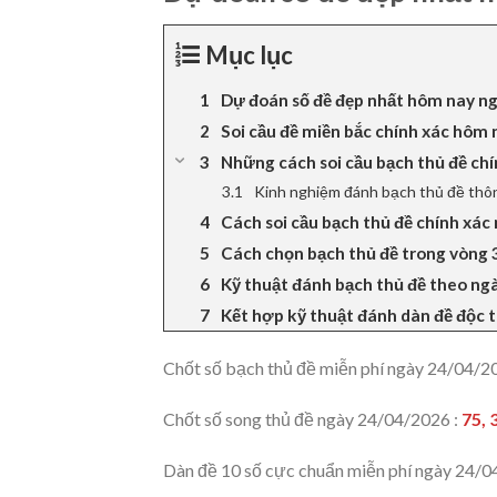
Mục lục
Dự đoán số đề đẹp nhất hôm nay n
Soi cầu đề miền bắc chính xác hôm
Những cách soi cầu bạch thủ đề chí
Kinh nghiệm đánh bạch thủ đề thô
Cách soi cầu bạch thủ đề chính xá
Cách chọn bạch thủ đề trong vòng
Kỹ thuật đánh bạch thủ đề theo n
Kết hợp kỹ thuật đánh dàn đề độc 
Chốt số bạch thủ đề miễn phí ngày 24/04/2
Chốt số song thủ đề ngày 24/04/2026 :
75, 
Dàn đề 10 số cực chuẩn miễn phí ngày 24/0