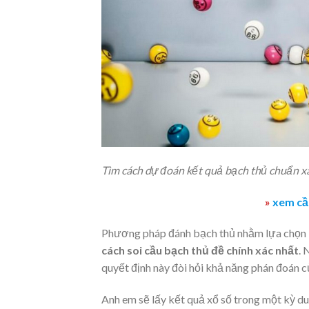
Tìm cách dự đoán kết quả bạch thủ chuẩn x
»
xem cầ
Phương pháp đánh bạch thủ nhằm lựa chọn k
cách soi cầu bạch thủ đề chính xác nhất
. 
quyết định này đòi hỏi khả năng phán đoán c
Anh em sẽ lấy kết quả xổ số trong một kỳ duy