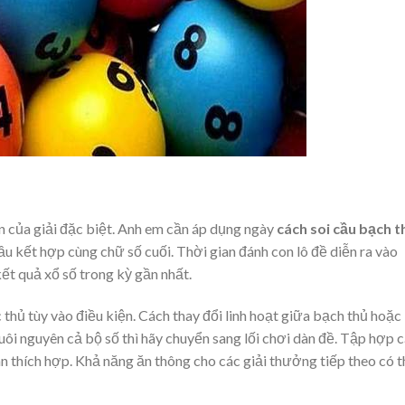
in của giải đặc biệt. Anh em cần áp dụng ngày
cách soi cầu bạch t
ầu kết hợp cùng chữ số cuối. Thời gian đánh con lô đề diễn ra vào
kết quả xổ số trong kỳ gần nhất.
thủ tùy vào điều kiện. Cách thay đổi linh hoạt giữa bạch thủ hoặc
uôi nguyên cả bộ số thì hãy chuyển sang lối chơi dàn đề. Tập hợp 
 thích hợp. Khả năng ăn thông cho các giải thưởng tiếp theo có t