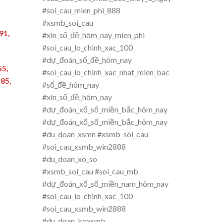
#soi_cau_mien_phi_888
#xsmb_soi_cau
 91,
#xin_số_đề_hôm_nay_mien_phi
#soi_cau_lo_chinh_xac_100
#dự_đoán_số_đề_hôm_nay
55,
#soi_cau_lo_chinh_xac_nhat_mien_bac
 85,
#số_đề_hôm_nay
#xin_số_đề_hôm_nay
#dự_đoán_xổ_số_miền_bắc_hôm_nay
#dự_đoán_xổ_số_miền_bắc_hôm_nay
#du_doan_xsmn #xsmb_soi_cau
#soi_cau_xsmb_win2888
#du_doan_xo_so
#xsmb_soi_cau #soi_cau_mb
#dự_đoán_xổ_số_miền_nam_hôm_nay
#soi_cau_lo_chinh_xac_100
#soi_cau_xsmb_win2888
#du_doan_kqxsmb