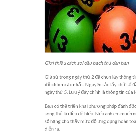
Giới thiệu cách soi cầu bạch thủ căn bản
Giả sử trong ngày thứ 2 đã chọn lấy thông t
đề chính xác nhất
. Nguyên tắc lấy chữ số đ
ngày thứ 5. Lưu ý đây chính là thông tin của 
Bạn có thể triển khai phương pháp đánh độc 
song thủ là điều dễ hiểu. Nếu anh em muốn n
số hạng cho thấy mức độ ứng dụng hoàn toàn
diễn ra.