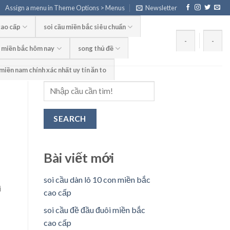
Assign a menu in Theme Options > Menus
Newsletter
cao cấp
soi cầu miền bắc siêu chuẩn
-
-
ố miền bắc hôm nay
song thủ đề
 miền nam chính xác nhất uy tín ăn to
SEARCH
Bài viết mới
soi cầu dàn lô 10 con miền bắc
i
cao cấp
soi cầu đề đầu đuôi miền bắc
cao cấp