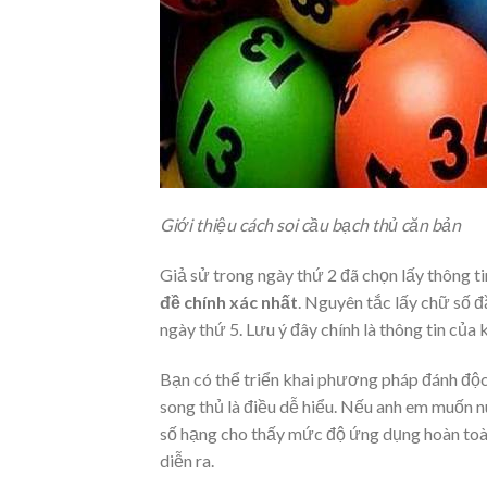
Giới thiệu cách soi cầu bạch thủ căn bản
Giả sử trong ngày thứ 2 đã chọn lấy thông t
đề chính xác nhất
. Nguyên tắc lấy chữ số đ
ngày thứ 5. Lưu ý đây chính là thông tin của 
Bạn có thể triển khai phương pháp đánh độc 
song thủ là điều dễ hiểu. Nếu anh em muốn n
số hạng cho thấy mức độ ứng dụng hoàn toàn
diễn ra.