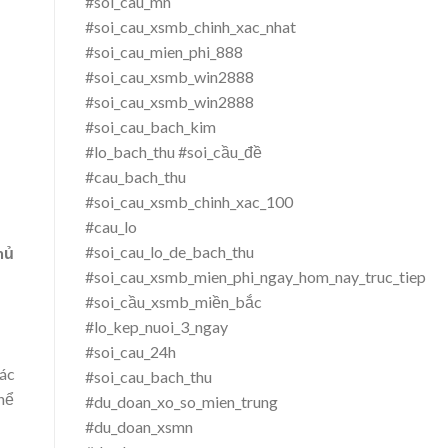
#soi_cau_mn
#soi_cau_xsmb_chinh_xac_nhat
#soi_cau_mien_phi_888
#soi_cau_xsmb_win2888
#soi_cau_xsmb_win2888
#soi_cau_bach_kim
#lo_bach_thu #soi_cầu_đề
#cau_bach_thu
#soi_cau_xsmb_chinh_xac_100
#cau_lo
#soi_cau_lo_de_bach_thu
hủ
#soi_cau_xsmb_mien_phi_ngay_hom_nay_truc_tiep
#soi_cầu_xsmb_miền_bắc
#lo_kep_nuoi_3_ngay
#soi_cau_24h
các
#soi_cau_bach_thu
hể
#du_doan_xo_so_mien_trung
#du_doan_xsmn