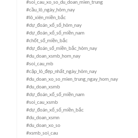
#soi_cau_xo_so_du_doan_mien_trung
#cầu_lô_ngày_hôm_nay
#lô_xiên_miền_bắc
#dự_đoán_xổ_số_hôm_nay
#dự_đoán_xổ_số_miền_nam
#chốt_số_miền_bắc
#dự_đoán_số_miền_bắc_hôm_nay
#du_doan_xsmb_hom_nay
#soi_cau_mb
#cặp_lô_đẹp_nhất_ngày_hôm_nay
#du_doan_xo_so_mien_trung_ngay_hom_nay
#du_doan_xsmb
#dự_đoán_xổ_số_miền_nam
#soi_cau_xsmb
#dự_đoán_xổ_số_miền_bắc
#du_doan_xsmn
#du_doan_xo_so
#xsmb_soi_cau