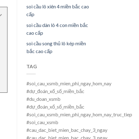
soi cầu lô xiên 4 miền bắc cao
cấp
soi cầu dàn lô 4 con miền bắc
cao cấp
soi cầu song thủ lô kép miền
bắc cao cấp
TAG
#soi_cau_xsmb_mien_phi_ngay_hom_nay
#dự_đoán_xổ_số_miền_bắc
#du_doan_xsmb
#dự_đoán_xổ_số_miền_bắc
#soi_cau_xsmb_mien_phi_ngay_hom_nay_truc_tiep
#soi_cau_xsmb
#cau_dac_biet_mien_bac_chay_3_ngay
#cau_dac_biet_mien_bac_chay_3_ngay