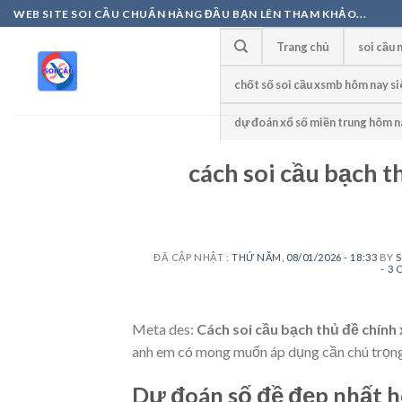
Skip
WEB SITE SOI CẦU CHUẨN HÀNG ĐẦU BẠN LÊN THAM KHẢO...
to
Trang chủ
soi cầu 
content
chốt số soi cầu xsmb hôm nay s
dự đoán xổ số miền trung hôm n
cách soi cầu bạch t
ĐÃ CẬP NHẬT :
THỨ NĂM, 08/01/2026 - 18:33
BY
S
- 3
Meta des:
Cách soi cầu bạch thủ đề chính
anh em có mong muốn áp dụng cần chú trọn
Dự đoán số đề đẹp nhất 