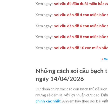
Xem ngay :
soi cầu đề đầu đuôi miền bắc 
Xem ngay :
soi cầu dàn đề 4 con miền bắc 
Xem ngay :
soi cầu dàn đề 6 con miền bắc 
Xem ngay :
soi cầu dàn đề 8 con miền bắc 
Xem ngay :
soi cầu dàn đề 10 con miền bắ
»
we
Những cách soi cầu bạch t
ngày 14/04/2026
Dự đoán chính xác các con bạch thủ đề luôn 
nhưng sẽ đêm lại với lợi nhuận cực cao. Đi
chính xác nhất
. Anh em hãy theo dõi bài vi