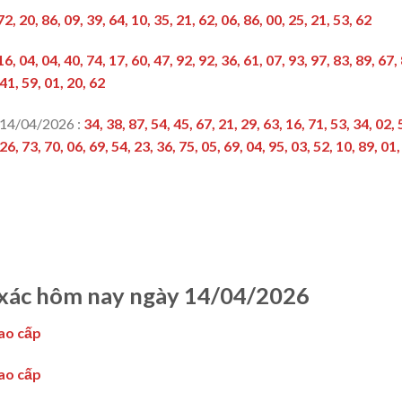
72, 20, 86, 09, 39, 64, 10, 35, 21, 62, 06, 86, 00, 25, 21, 53, 62
16, 04, 04, 40, 74, 17, 60, 47, 92, 92, 36, 61, 07, 93, 97, 83, 89, 67,
 41, 59, 01, 20, 62
 14/04/2026 :
34, 38, 87, 54, 45, 67, 21, 29, 63, 16, 71, 53, 34, 02, 
 26, 73, 70, 06, 69, 54, 23, 36, 75, 05, 69, 04, 95, 03, 52, 10, 89, 01,
h xác hôm nay ngày 14/04/2026
cao cấp
cao cấp