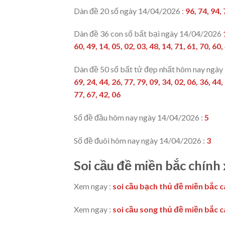
Dàn đề 20 số ngày 14/04/2026 :
96, 74, 94, 
Dàn đề 36 con số bất bại ngày 14/04/2026
60, 49, 14, 05, 02, 03, 48, 14, 71, 61, 70, 60,
Dàn đề 50 số bất tử đẹp nhất hôm nay ngày
69, 24, 44, 26, 77, 79, 09, 34, 02, 06, 36, 44,
77, 67, 42, 06
Số đề đầu hôm nay ngày 14/04/2026 :
5
Số đề đuôi hôm nay ngày 14/04/2026 :
3
Soi cầu đề miền bắc chín
Xem ngay :
soi cầu bạch thủ đề miền bắc 
Xem ngay :
soi cầu song thủ đề miền bắc 