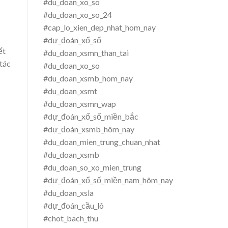
#du_doan_xo_so
#du_doan_xo_so_24
#cap_lo_xien_dep_nhat_hom_nay
#dự_đoán_xổ_số
ết
#du_doan_xsmn_than_tai
 tác
#du_doan_xo_so
#du_doan_xsmb_hom_nay
#du_doan_xsmt
#du_doan_xsmn_wap
#dự_đoán_xổ_số_miền_bắc
#dự_đoán_xsmb_hôm_nay
#du_doan_mien_trung_chuan_nhat
#du_doan_xsmb
#du_doan_so_xo_mien_trung
#dự_đoán_xổ_số_miền_nam_hôm_nay
#du_doan_xsla
#dự_đoán_cầu_lô
#chot_bach_thu