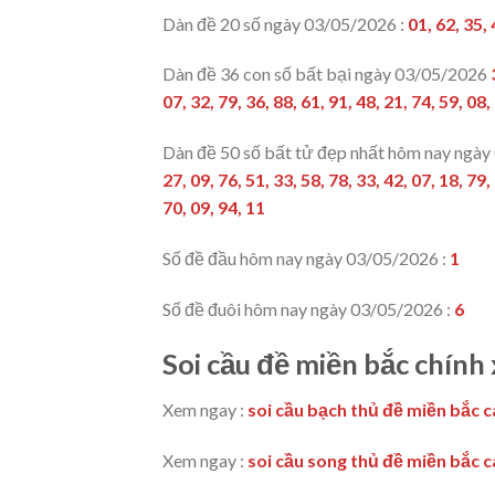
Dàn đề 20 số ngày 03/05/2026 :
01, 62, 35, 
Dàn đề 36 con số bất bại ngày 03/05/2026
07, 32, 79, 36, 88, 61, 91, 48, 21, 74, 59, 08,
Dàn đề 50 số bất tử đẹp nhất hôm nay ngày
27, 09, 76, 51, 33, 58, 78, 33, 42, 07, 18, 79,
70, 09, 94, 11
Số đề đầu hôm nay ngày 03/05/2026 :
1
Số đề đuôi hôm nay ngày 03/05/2026 :
6
Soi cầu đề miền bắc chín
Xem ngay :
soi cầu bạch thủ đề miền bắc 
Xem ngay :
soi cầu song thủ đề miền bắc 