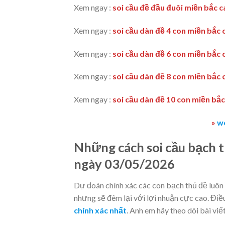
Xem ngay :
soi cầu đề đầu đuôi miền bắc 
Xem ngay :
soi cầu dàn đề 4 con miền bắc 
Xem ngay :
soi cầu dàn đề 6 con miền bắc 
Xem ngay :
soi cầu dàn đề 8 con miền bắc 
Xem ngay :
soi cầu dàn đề 10 con miền bắ
»
we
Những cách soi cầu bạch t
ngày 03/05/2026
Dự đoán chính xác các con bạch thủ đề luôn 
nhưng sẽ đêm lại với lợi nhuận cực cao. Đi
chính xác nhất
. Anh em hãy theo dõi bài vi