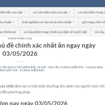
miền bắc cao cấp
soi cầu miền nam cao cấp
soi cầu miền trung 
iêu chuẩn
kinh nghiệm soi cầu xổ số siêu chuẩn
giờ vàng chốt s
ay chính xác
soi cầu miền trung chính xác nhất số tuyệt mật
soi cầu
CHƯA PHÂN LOẠI
hủ đề chính xác nhất ăn ngay ngày
03/05/2026
I CẦU BẠCH THỦ MIỀN BẮC 24 GIỜ - SOI CẦU 3 CÀNG MIỄN PHÍ - 3 CÀNG WIN -
ÀNG SIÊU VÍP - 3 CÀNG MIỀN BẮC
 xác nhất
đem lại cơ hội nhận thưởng lớn dành cho người chơi. Kh
g đến phương pháp.
hôm nay ngày 03/05/2026