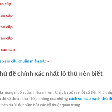
cao cấp
cao cấp
cao cấp
cao cấp
c cao cấp
b soi cầu chuẩn miền bắc
«
hủ đề chính xác nhất lô thủ nên biết
là mong muốn của nhiều anh em. Chỉ cần bỏ ra một số tiền khá thấ
ều đó sẽ được thực hiện thông qua những
cách soi cầu bạch thủ đ
ết bên dưới đạt nắm bắt các kỹ thuật quan trọng.