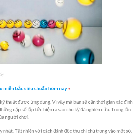
ác
u miền bắc siêu chuẩn hôm nay
«
ỹ thuật được ứng dụng. Vì vậy mà bạn sẽ cần thời gian xác định
Những cặp số lập tức hiện ra sao chu kỳ đã nghiên cứu. Trong lần
ủa người chơi.
 nhất. Tất nhiên với cách đánh độc thụ chỉ chú trọng vào một số.