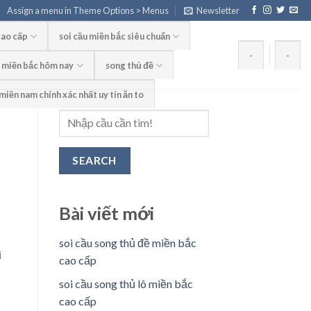
Assign a menu in Theme Options > Menus
Newsletter
cao cấp
soi cầu miền bắc siêu chuẩn
-
-
ố miền bắc hôm nay
song thủ đề
 miền nam chính xác nhất uy tín ăn to
SEARCH
Bài viết mới
soi cầu song thủ đề miền bắc
i
cao cấp
soi cầu song thủ lô miền bắc
cao cấp