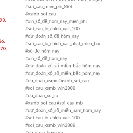
#soi_cau_mien_phi_888
#xsmb_soi_cau
 93,
#xin_số_đề_hôm_nay_mien_phi
#soi_cau_lo_chinh_xac_100
#dự_đoán_số_đề_hôm_nay
86,
#soi_cau_lo_chinh_xac_nhat_mien_bac
 70,
#số_đề_hôm_nay
#xin_số_đề_hôm_nay
#dự_đoán_xổ_số_miền_bắc_hôm_nay
#dự_đoán_xổ_số_miền_bắc_hôm_nay
#du_doan_xsmn #xsmb_soi_cau
#soi_cau_xsmb_win2888
#du_doan_xo_so
#xsmb_soi_cau #soi_cau_mb
#dự_đoán_xổ_số_miền_nam_hôm_nay
#soi_cau_lo_chinh_xac_100
#soi_cau_xsmb_win2888
#du_doan_kqxsmb