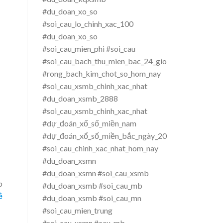
#du_doan_xo_so
#soi_cau_lo_chinh_xac_100
#du_doan_xo_so
#soi_cau_mien_phi #soi_cau
#soi_cau_bach_thu_mien_bac_24_gio
#rong_bach_kim_chot_so_hom_nay
#soi_cau_xsmb_chinh_xac_nhat
#du_doan_xsmb_2888
#soi_cau_xsmb_chinh_xac_nhat
#dự_đoán_xổ_số_miền_nam
#dự_đoán_xổ_số_miền_bắc_ngày_20
#soi_cau_chinh_xac_nhat_hom_nay
#du_doan_xsmn
#du_doan_xsmn #soi_cau_xsmb
p
#du_doan_xsmb #soi_cau_mb
ề
#du_doan_xsmb #soi_cau_mn
#soi_cau_mien_trung
#soi_cau_xsmn #cau_mb