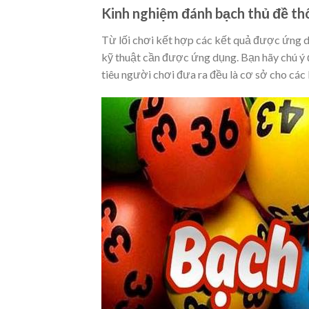
Kinh nghiệm đánh bạch thủ đề th
Từ lối chơi kết hợp các kết quả được ứng 
kỹ thuật cần được ứng dụng. Bạn hãy chú ý
tiêu người chơi đưa ra đều là cơ sở cho các