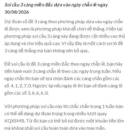
Soi cầu 3 càng miền Bắc dựa vào ngày chẵn lẻ
ngày
30/08/2026
Dự đoán số đề 3 càng theo phương pháp dựa vào ngày chẵn
lẻ được xem là phương pháp khá dễ chơi dễ thắng. Hiện tại
phương pháp soi cầu 3 càng này đang được rất nhiều cao thủ
áp dụng và cho hiệu quả cao. Vì vậy đây là một cách soi lô đề
3 càng dễ thắng mà bạn không nên bỏ qua..
Để soi cầu lô đề 3 càng miền Bắc theo ngày chẵn lẻ, bạn hãy
tiến hành nuôi 3 càng chẵn lẻ theo các ngày trong tuần. Nếu
ngày chẵn thì bạn sẽ lựa chọn đánh các càng chắn gồm các
số 4, 1, 2, 7, 0. Ngược lại nếu ngày lẻ thì bạn sẽ đánh càng lẻ
gồm các số 3, 6, 6, 6, 0.
Với phương pháp soi cầu này thì chắc chắn trong 1 tuần bạn
có thể dễ dàng dự đoán trúng trong nhiều lượt quay
KQXSMB. Từ đó bạn có thể bỏ túi được một khoản tiền lớn
mà không phải soi cầu hoàn toàn dựa vào may mắn.