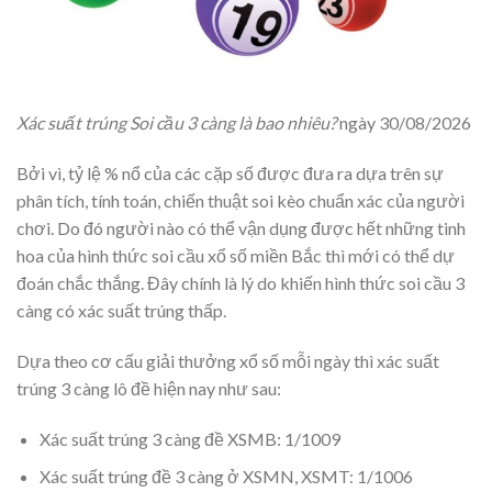
Xác suất trúng Soi cầu 3 càng là bao nhiêu?
ngày 30/08/2026
Bởi vì, tỷ lệ % nổ của các cặp số được đưa ra dựa trên sự
phân tích, tính toán, chiến thuật soi kèo chuẩn xác của người
chơi. Do đó người nào có thể vận dụng được hết những tinh
hoa của hình thức soi cầu xổ số miền Bắc thì mới có thể dự
đoán chắc thắng. Đây chính là lý do khiến hình thức soi cầu 3
càng có xác suất trúng thấp.
Dựa theo cơ cấu giải thưởng xổ số mỗi ngày thì xác suất
trúng 3 càng lô đề hiện nay như sau:
Xác suất trúng 3 càng đề XSMB: 1/1009
Xác suất trúng đề 3 càng ở XSMN, XSMT: 1/1006