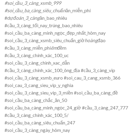
#soi_cầu_3_càng_xsmb_999
#soi_cầu_ba_càng_siêu_chuẩn
ăn_miễn_phí
#dự
đoán_3_càng
ăn_bao_nhiêu
#cầu_3_càng_tối_nay_trúng_bao_nhiêu
#soi_cầu_ba_càng_minh_ngọc_đẹp_nhất_hôm_nay
#soi_cầu_3_càng_xsmb_siêu_chuẩn_giờ
hoàng
đạo
#cầu_3_càng_miễn_phí
êm
đềm
#cầu_3_càng_chính_xác_100_uc
#soi_cầu_3_càng_chinh_xac_dẫn
#cầu_3_càng_chính_xác_100_ông_địa #cầu_3_càng_vip
#soi_cầu_3_càng_xsmb_euro #soi_cau_3_cang_xsmb_366
#soi_cau_3_cang_sieu_vip_y_nghia
#soi_cầu_3_càng_sieu_vip_3_miền #soi_cầu_ba_càng_đề
#soi_cầu_ba_càng_chắc_ăn_50
#soi_cầu_ba_càng_minh_ngọc_24_giờ #cầu_3_càng_247_777
#cầu_3_càng_chính_xác_100_5/
#soi_cầu_ba_càng_siêu_chuẩn_247
#soi_cầu_3_càng_ngày_hôm_nay