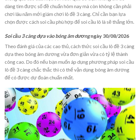
dàng tìm được số đề chuẩn hôm nay mà còn không cần phải
chơi lâu năm mới giám chơi lô đề 3 càng. Chỉ cần bạn lựa
chọn được cách soi cầu phù hợp để soi cầu lô là sẽ thắng lớn.
Soi cầu 3 càng dựa vào bóng âm dương
ngày 30/08/2026
Theo đánh giá của các cao thủ, cách thức soi cầu lô đề 3 càng
dựa theo bóng âm dương vừa đơn giản vừa có tỷ lệ thành
công cao. Do đó nếu bạn muốn áp dụng phương pháp soi cầu
lô đề 3 càng chắc thắc thì có thể vận dụng bóng âm dương
để có được dự đoán chuẩn nhất.