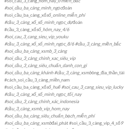
#soi_cầu_3_càng_hôm_nay_ơ
miền_bắc
#soi_cầu_ba_càng_minh_ngọc
đoán
#soi_cầu_ba_càng_xổ
số_online_miễn_phí
#cầu_3_càng_xổ_số_minh_ngọc_dự
đoán
#cầu_3_càng_xổ
số_hôm_nay_4/6
#soi_cau_3_cang_sieu_vip_youku
#cầu_3_càng_xổ_số_minh_ngọc_8/6 #cầu_3_càng_miền_bắc
#soi_cầu_ba_càng_xsmb_3_càng
#soi_cầu_3_càng_chinh_xac_siêu_vip
#soi_cầu_3_càng_siêu_chuẩn_danh_con_gi
#soi_cầu_ba_càng_khánh #cầu_3_càng_xsmb
ông_địa_thần_tài
#cách_soi_cầu_3_càng_miền_nam
#soi_cầu_ba_càng_xổ
số_huế #soi_cau_3_cang_sieu_vip_lucky
#cầu_3_càng_xổ_số_minh_ngọc_tối_nay
#soi_cầu_3_càng_chính_xác_indonesia
#cầu_3_càng_xsmb_vip_hom_nay
#soi_cầu_ba_càng_siêu_chuẩn_bạch_miễn_phí
#soi_cầu_ba_càng_xsmb
đai_phát #soi_cầu_3_càng_vip_4_số
9