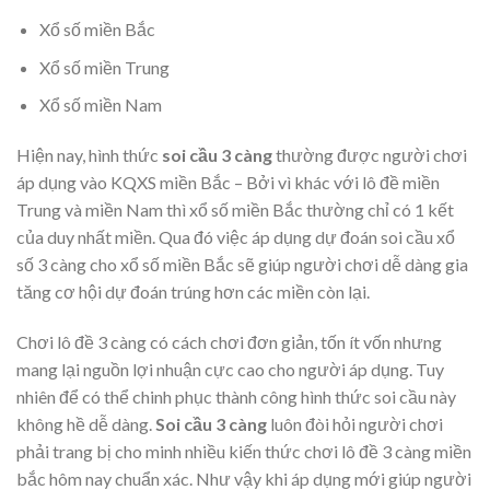
Xổ số miền Bắc
Xổ số miền Trung
Xổ số miền Nam
Hiện nay, hình thức
soi cầu 3 càng
thường được người chơi
áp dụng vào KQXS miền Bắc – Bởi vì khác với lô đề miền
Trung và miền Nam thì xổ số miền Bắc thường chỉ có 1 kết
của duy nhất miền. Qua đó việc áp dụng dự đoán soi cầu xổ
số 3 càng cho xổ số miền Bắc sẽ giúp người chơi dễ dàng gia
tăng cơ hội dự đoán trúng hơn các miền còn lại.
Chơi lô đề 3 càng có cách chơi đơn giản, tốn ít vốn nhưng
mang lại nguồn lợi nhuận cực cao cho người áp dụng. Tuy
nhiên để có thể chinh phục thành công hình thức soi cầu này
không hề dễ dàng.
Soi cầu 3 càng
luôn đòi hỏi người chơi
phải trang bị cho minh nhiều kiến thức chơi lô đề 3 càng miền
bắc hôm nay chuẩn xác. Như vậy khi áp dụng mới giúp người