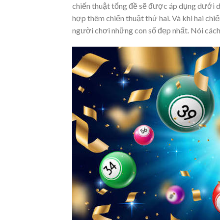
chiến thuật tổng đề sẽ được áp dụng dưới dạ
hợp thêm chiến thuật thứ hai. Và khi hai ch
người chơi những con số đẹp nhất. Nói cách