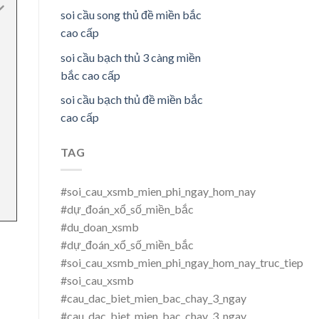
soi cầu song thủ đề miền bắc
cao cấp
soi cầu bạch thủ 3 càng miền
bắc cao cấp
soi cầu bạch thủ đề miền bắc
cao cấp
TAG
#soi_cau_xsmb_mien_phi_ngay_hom_nay
#dự_đoán_xổ_số_miền_bắc
#du_doan_xsmb
#dự_đoán_xổ_số_miền_bắc
#soi_cau_xsmb_mien_phi_ngay_hom_nay_truc_tiep
#soi_cau_xsmb
#cau_dac_biet_mien_bac_chay_3_ngay
#cau_dac_biet_mien_bac_chay_3_ngay