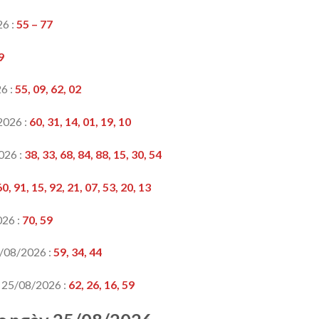
26 :
55 – 77
9
6 :
55, 09, 62, 02
2026 :
60, 31, 14, 01, 19, 10
026 :
38, 33, 68, 84, 88, 15, 30, 54
60, 91, 15, 92, 21, 07, 53, 20, 13
026 :
70, 59
5/08/2026 :
59, 34, 44
y 25/08/2026 :
62, 26, 16, 59