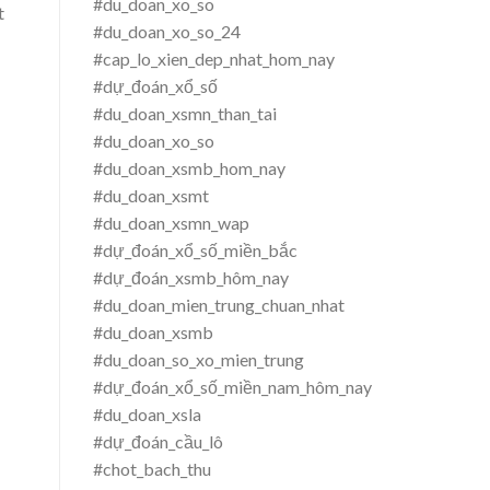
#du_doan_xo_so
t
#du_doan_xo_so_24
#cap_lo_xien_dep_nhat_hom_nay
#dự_đoán_xổ_số
#du_doan_xsmn_than_tai
#du_doan_xo_so
#du_doan_xsmb_hom_nay
#du_doan_xsmt
#du_doan_xsmn_wap
#dự_đoán_xổ_số_miền_bắc
#dự_đoán_xsmb_hôm_nay
#du_doan_mien_trung_chuan_nhat
#du_doan_xsmb
#du_doan_so_xo_mien_trung
#dự_đoán_xổ_số_miền_nam_hôm_nay
#du_doan_xsla
#dự_đoán_cầu_lô
#chot_bach_thu