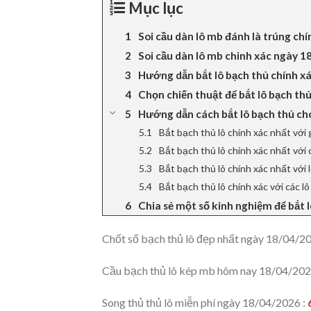
Mục lục
Soi cầu dàn lô mb đánh là trúng c
Soi cầu dàn lô mb chinh xác ngày 
Hướng dẫn bắt lô bạch thủ chính x
Chọn chiến thuật để bắt lô bạch th
Hướng dẫn cách bắt lô bạch thủ c
Bắt bạch thủ lô chính xác nhất với
Bắt bạch thủ lô chính xác nhất với 
Bắt bạch thủ lô chính xác nhất với
Bắt bạch thủ lô chính xác với các 
Chia sẻ một số kinh nghiệm để bắt 
Chốt số bạch thủ lô đẹp nhất ngày 18/04/2
Cầu bạch thủ lô kép mb hôm nay 18/04/202
Song thủ thủ lô miễn phí ngày 18/04/2026 :