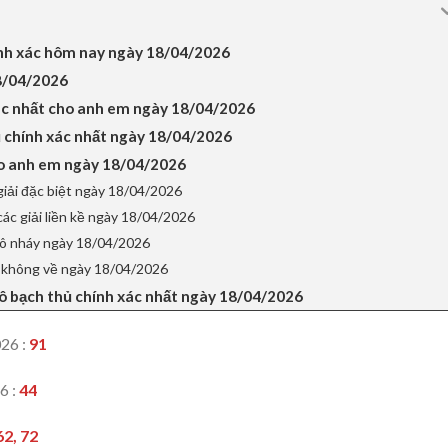
hính xác hôm nay ngày 18/04/2026
18/04/2026
ác nhất cho anh em ngày 18/04/2026
ủ chính xác nhất ngày 18/04/2026
ho anh em ngày 18/04/2026
 giải đặc biệt ngày 18/04/2026
các giải liền kề ngày 18/04/2026
 lô nháy ngày 18/04/2026
lô không về ngày 18/04/2026
lô bạch thủ chính xác nhất ngày 18/04/2026
026 :
91
6 :
44
62, 72