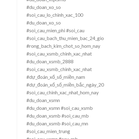
#du_doan_xo_so
#soi_cau_lo_chinh_xac_100
#du_doan_xo_so
#soi_cau_mien_phi #soi_cau
#soi_cau_bach_thu_mien_bac_24_gio
#rong_bach_kim_chot_so_hom_nay
#soi_cau_xsmb_chinh_xac_nhat
#du_doan_xsmb_2888
#soi_cau_xsmb_chinh_xac_nhat
#dự_đoán_xổ_số_miền_nam
#dự_đoán_xổ_số_miền_bắc_ngày_20
#soi_cau_chinh_xac_nhat_hom_nay
#du_doan_xsmn
#du_doan_xsmn #soi_cau_xsmb
#du_doan_xsmb #soi_cau_mb
#du_doan_xsmb #soi_cau_mn
#soi_cau_mien_trung
#soi_cau_xsmn #cau_mb