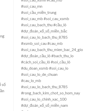
#soi_cau_mn
#soi_cầu_miền_trung
#soi_cau_mb #soi_cau_xsmb
#soi_cau_bach_thu #cầu_lô
#dự_đoán_xổ_số_miền_bắc
ớng
#soi_cau_lo_bach_thu_8785
#xsmb_soi_cau #cau_mb
#soi_cau_bach_thu_mien_bac_24_gio
#dự_đoán_cầu_lô #bach_thu_lo
#cách_soi_cầu_lô #soi_cầu_lô
#du_doan_xsmb #soi_cau_lo
#soi_cau_lo_de_chuan
#cau_lo_mb
ổ số
#soi_cau_lo_bach_thu_8785
cần
#rong_bach_kim_chot_so_hom_nay
#soi_cau_lo_chinh_xac_100
#dự_đoán_xổ_số_miền_nam