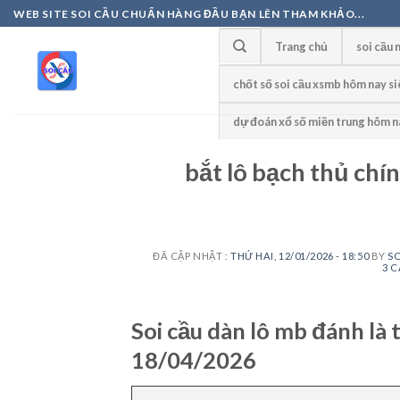
Skip
WEB SITE SOI CẦU CHUẨN HÀNG ĐẦU BẠN LÊN THAM KHẢO...
to
Trang chủ
soi cầu 
content
chốt số soi cầu xsmb hôm nay s
dự đoán xổ số miền trung hôm n
bắt lô bạch thủ chí
ĐÃ CẬP NHẬT :
THỨ HAI, 12/01/2026 - 18:50
BY
SO
3 C
Soi cầu dàn lô mb đánh là
18/04/2026