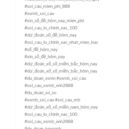
#soi_cau_mien_phi_888
#xsmb_soi_cau
#xin_số_đề_hôm_nay_mien_phi
#soi_cau_lo_chinh_xac_100
#dự_đoán_số_đề_hôm_nay
#soi_cau_lo_chinh_xac_nhat_mien_bac
#số_đề_hôm_nay
#xin_số_đề_hôm_nay
#dự_đoán_xổ_số_miền_bắc_hôm_nay
#dự_đoán_xổ_số_miền_bắc_hôm_nay
#du_doan_xsmn #xsmb_soi_cau
#soi_cau_xsmb_win2888
#du_doan_xo_so
#xsmb_soi_cau #soi_cau_mb
#dự_đoán_xổ_số_miền_nam_hôm_nay
#soi_cau_lo_chinh_xac_100
#soi_cau_xsmb_win2888
#du_doan_kqxsmb