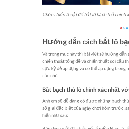
Chọn chiến thuật để bắt lô bạch thủ chính 
»
so
Hướng dẫn cách bắt lô bạ
Và trong mục này thì bài viết sẽ hướng dẫn 
chiến thuật tổng đề và chiến thuật soi cầu t
cực kỳ dễ áp dụng và có thể áp dụng trong 
cầu nhé.
Bắt bạch thủ lô chính xác nhất vớ
Anh em sẽ dễ dàng có được những bạch thủ lô
số giải đặc biệt của ngày chơi hôm trước, sa
hiện như sau:
Bạn dùng giải đặc biệt xổ số miền Nam là s