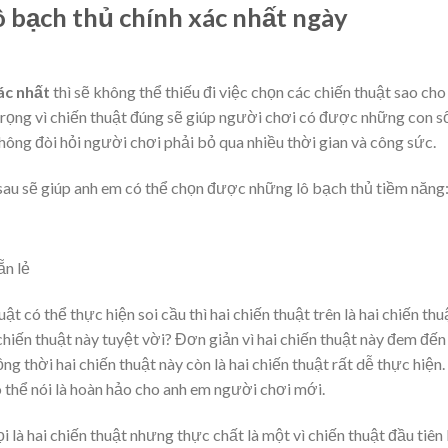
ô bạch thủ chính xác nhất ngày
xác nhất
thì sẽ không thể thiếu đi việc chọn các chiến thuật sao cho
n trọng vì chiến thuật đúng sẽ giúp người chơi có được những con s
không đòi hỏi người chơi phải bỏ qua nhiều thời gian và công sức.
 sau sẽ giúp anh em có thể chọn được những lô bạch thủ tiềm năng
ẵn lẻ
uật có thể thực hiện soi cầu thì hai chiến thuật trên là hai chiến thu
ai chiến thuật này tuyệt vời? Đơn giản vì hai chiến thuật này đem đến
ng thời hai chiến thuật này còn là hai chiến thuật rất dễ thực hiện.
ó thể nói là hoàn hảo cho anh em người chơi mới.
 là hai chiến thuật nhưng thực chất là một vì chiến thuật đầu tiên 