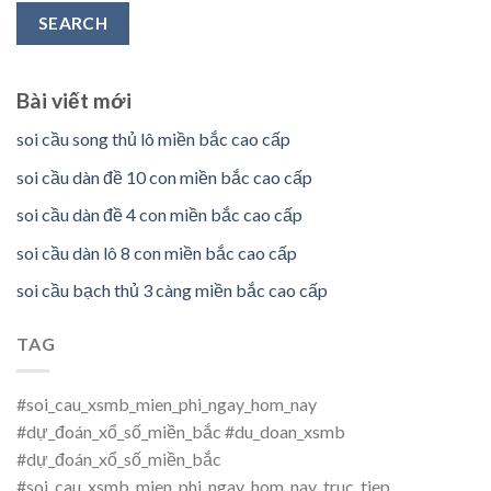
SEARCH
Bài viết mới
soi cầu song thủ lô miền bắc cao cấp
soi cầu dàn đề 10 con miền bắc cao cấp
soi cầu dàn đề 4 con miền bắc cao cấp
soi cầu dàn lô 8 con miền bắc cao cấp
soi cầu bạch thủ 3 càng miền bắc cao cấp
TAG
#soi_cau_xsmb_mien_phi_ngay_hom_nay
#dự_đoán_xổ_số_miền_bắc #du_doan_xsmb
#dự_đoán_xổ_số_miền_bắc
#soi_cau_xsmb_mien_phi_ngay_hom_nay_truc_tiep