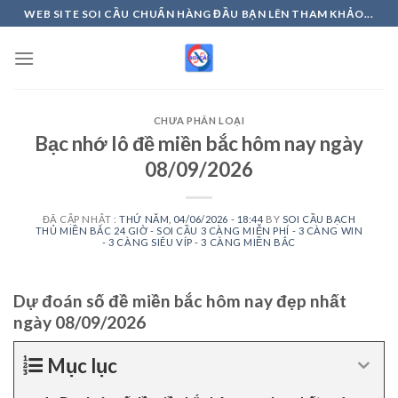
Skip
WEB SITE SOI CẦU CHUẨN HÀNG ĐẦU BẠN LÊN THAM KHẢO...
to
content
CHƯA PHÂN LOẠI
Bạc nhớ lô đề miền bắc hôm nay ngày
08/09/2026
ĐÃ CẬP NHẬT :
THỨ NĂM, 04/06/2026 - 18:44
BY
SOI CẦU BẠCH
THỦ MIỀN BẮC 24 GIỜ - SOI CẦU 3 CÀNG MIỄN PHÍ - 3 CÀNG WIN
- 3 CÀNG SIÊU VÍP - 3 CÀNG MIỀN BẮC
Dự đoán số đề miền bắc hôm nay đẹp nhất
ngày 08/09/2026
Mục lục