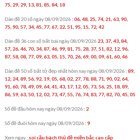
75, 29, 29, 13, 81, 85, 84, 18
Dàn đề 20 số ngày 08/09/2026 :
06, 48, 25, 74, 21, 63, 90,
75, 90, 57, 34, 45, 77, 67, 22, 51, 95, 15, 72, 42
Dàn đề 36 con số bất bại ngày 08/09/2026
23, 37, 43, 84,
57, 26, 46, 70, 34, 87, 46, 99, 81, 75, 28, 37, 51, 82, 12, 96,
87, 58, 08, 77, 09, 63, 05, 15, 70, 26, 69, 00, 09, 61, 60, 46
Dàn đề 50 số bất tử đẹp nhất hôm nay ngày 08/09/2026 :
89,
12, 24, 89, 56, 92, 19, 05, 68, 02, 27, 78, 88, 71, 90, 02, 64,
91, 60, 78, 49, 09, 64, 41, 43, 17, 12, 05, 73, 56, 25, 18, 89,
86, 59, 63, 50, 12, 02, 73, 47, 55, 76, 74, 83, 77, 82, 70, 45, 05
Số đề đầu hôm nay ngày 08/09/2026 :
2
Số đề đuôi hôm nay ngày 08/09/2026 :
9
Xem ngay :
soi cầu bạch thủ đề miền bắc cao cấp