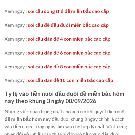
Xem ngay :
soi cầu song thủ đề miền bắc cao cấp
Xem ngay :
soi cầu đề đầu đuôi miền bắc cao cấp
Xem ngay :
soi cầu dàn đề 4 con miền bắc cao cấp
Xem ngay :
soi cầu dàn đề 6 con miền bắc cao cấp
Xem ngay :
soi cầu dàn đề 8 con miền bắc cao cấp
Xem ngay :
soi cầu dàn đề 10 con miền bắc cao cấp
Tỷ lệ vào tiền nuôi đầu đuôi đề miền bắc hôm
nay theo khung 3 ngày 08/09/2026
Những việc quan trọng nhất cho anh em khi quyết định nuôi
đề miền bắc hôm nay
đầu đuôi khung 3 ngày chính là cách
vào tiền cược từng ngày làm sao cho hợp lý nhất. Và đương
nhiên đối với nhiều cao thủ khi đánh lô đề chạm đầu đuôi