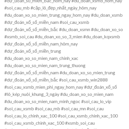
#dự_đoán_số_miền_bắc_hôm_nay #du_doan_xsmb_hom_nay
#soi_cau_mb #cặp_lô_đẹp_nhất_ngày_hôm_nay
#du_doan_xo_so_mien_trung_ngay_hom_nay #du_doan_xsmb
#dự_đoán_xổ_số_miền_nam #soi_cau_xsmb
#dự_đoán_xổ_số_miền_bắc #du_doan_xsmn #du_doan_xo_so
#xsmb_soi_cau #du_doan_xo_so_3_mien #du_doan_kqxsmb
#dự_đoán_xổ_số_miền_nam_hôm_nay
#dự_đoán_xổ_số_miền_trung
#du_doan_xo_so_mien_nam_chinh_xac
#du_doan_xo_so_mien_nam_trung_thuong
#dự_đoán_xổ_số_miền_nam #du_doan_xo_so_mien_trung
#dự_đoán_xổ_số_miền_bắc #soi_cau_xsmb_win2888
#soi_cau_xsmb_mien_phi_ngay_hom_nay #dự_đoán_xổ_số
#lô_kép_nuôi_khung_3_ngày #du_doan_xo_so_mien_nam
#du_doan_xo_so_mien_nam_minh_ngoc #soi_cau_lo_vip
#soi_cau_xsmb #soi_cau_mb #soi_cau_mn #soi_cau
#soi_cau_lo_chinh_xac_100 #soi_cau_xsmb_chinh_xac_100
#soi_cau_xsmb_chinh_xac_100 #xsmb_soi_cau