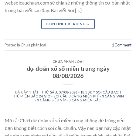
websoicauchuan.com sẽ chia sẻ những thông tin cơ bản nhất
trong bài viết sau đây. Bài viết Soi […]
CONTINUE READING
→
Posted in Chưa phân loại
1
Comment
CHƯA PHÂN LOẠI
dự đoán xổ số miền trung ngày
08/08/2026
ĐÃ CẬP NHẬT :
THỨ SÁU, 07/08/2026 - 18:30
BY
SOI CẦU BẠCH
THỦ MIỀN BẮC 24 GIỜ - SOI CẦU 3 CÀNG MIỄN PHÍ - 3 CÀNG WIN
- 3 CÀNG SIÊU VÍP - 3 CÀNG MIỀN BẮC
Mô tả: Chơi dự đoán xổ số miền trung không dễ trúng nếu
bạn không biết cách soi cầu chuẩn. Vậy nên bạn hãy cập nhật
các phương pháp soi cầu xổ số miền trung chính xác nhất. Soi