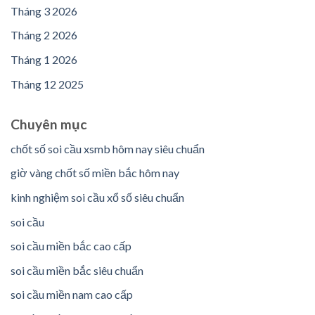
Tháng 3 2026
Tháng 2 2026
Tháng 1 2026
Tháng 12 2025
Chuyên mục
chốt số soi cầu xsmb hôm nay siêu chuẩn
giờ vàng chốt số miền bắc hôm nay
kinh nghiệm soi cầu xổ số siêu chuẩn
soi cầu
soi cầu miền bắc cao cấp
soi cầu miền bắc siêu chuẩn
soi cầu miền nam cao cấp