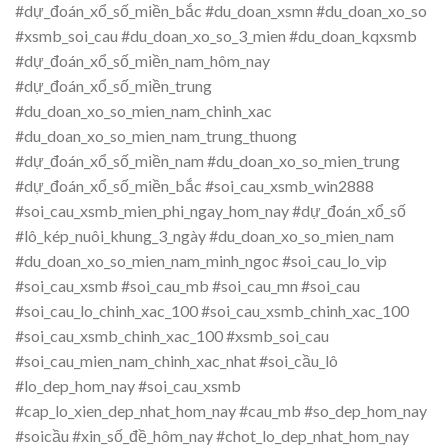
#dự_đoán_xổ_số_miền_bắc #du_doan_xsmn #du_doan_xo_so
#xsmb_soi_cau #du_doan_xo_so_3_mien #du_doan_kqxsmb
#dự_đoán_xổ_số_miền_nam_hôm_nay
#dự_đoán_xổ_số_miền_trung
#du_doan_xo_so_mien_nam_chinh_xac
#du_doan_xo_so_mien_nam_trung_thuong
#dự_đoán_xổ_số_miền_nam #du_doan_xo_so_mien_trung
#dự_đoán_xổ_số_miền_bắc #soi_cau_xsmb_win2888
#soi_cau_xsmb_mien_phi_ngay_hom_nay #dự_đoán_xổ_số
#lô_kép_nuôi_khung_3_ngày #du_doan_xo_so_mien_nam
#du_doan_xo_so_mien_nam_minh_ngoc #soi_cau_lo_vip
#soi_cau_xsmb #soi_cau_mb #soi_cau_mn #soi_cau
#soi_cau_lo_chinh_xac_100 #soi_cau_xsmb_chinh_xac_100
#soi_cau_xsmb_chinh_xac_100 #xsmb_soi_cau
#soi_cau_mien_nam_chinh_xac_nhat #soi_cầu_lô
#lo_dep_hom_nay #soi_cau_xsmb
#cap_lo_xien_dep_nhat_hom_nay #cau_mb #so_dep_hom_nay
#soicầu #xin_số_đề_hôm_nay #chot_lo_dep_nhat_hom_nay