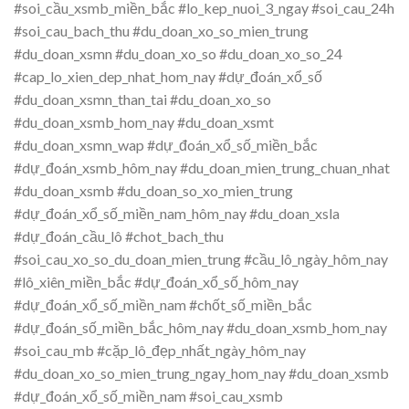
#soi_cầu_xsmb_miền_bắc #lo_kep_nuoi_3_ngay #soi_cau_24h
#soi_cau_bach_thu #du_doan_xo_so_mien_trung
#du_doan_xsmn #du_doan_xo_so #du_doan_xo_so_24
#cap_lo_xien_dep_nhat_hom_nay #dự_đoán_xổ_số
#du_doan_xsmn_than_tai #du_doan_xo_so
#du_doan_xsmb_hom_nay #du_doan_xsmt
#du_doan_xsmn_wap #dự_đoán_xổ_số_miền_bắc
#dự_đoán_xsmb_hôm_nay #du_doan_mien_trung_chuan_nhat
#du_doan_xsmb #du_doan_so_xo_mien_trung
#dự_đoán_xổ_số_miền_nam_hôm_nay #du_doan_xsla
#dự_đoán_cầu_lô #chot_bach_thu
#soi_cau_xo_so_du_doan_mien_trung #cầu_lô_ngày_hôm_nay
#lô_xiên_miền_bắc #dự_đoán_xổ_số_hôm_nay
#dự_đoán_xổ_số_miền_nam #chốt_số_miền_bắc
#dự_đoán_số_miền_bắc_hôm_nay #du_doan_xsmb_hom_nay
#soi_cau_mb #cặp_lô_đẹp_nhất_ngày_hôm_nay
#du_doan_xo_so_mien_trung_ngay_hom_nay #du_doan_xsmb
#dự_đoán_xổ_số_miền_nam #soi_cau_xsmb