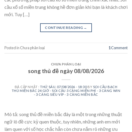
cầu xổ số miền trung không hề đơn giản khi bạn là khách chơi
mới. Tuy […]
CONTINUE READING
→
Posted in Chưa phân loại
1
Comment
CHƯA PHÂN LOẠI
song thủ đề ngày 08/08/2026
ĐÃ CẬP NHẬT :
THỨ SÁU, 07/08/2026 - 18:30
BY
SOI CẦU BẠCH
THỦ MIỀN BẮC 24 GIỜ - SOI CẦU 3 CÀNG MIỄN PHÍ - 3 CÀNG WIN
- 3 CÀNG SIÊU VÍP - 3 CÀNG MIỀN BẮC
Mô tả: song thủ đề miền bắc đây là một trong những thuật
ngữ lô đề cực kỳ quen thuộc, tuy nhiên, những anh em mới
làm quen với số học chắc hẳn còn chưa nắm rõ những ưu