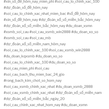
#xin_số_đề_hôm_nay_mien_phi #soi_cau_lo_chinh_xac_100
#dự_đoán_số_đề_hôm_nay
#soi_cau_lo_chinh_xac_nhat_mien_bac #số_đề_hôm_nay
#xin_số_đề_hôm_nay #dự_đoán_xổ_số_miền_bắc_hôm_nay
#dự_đoán_xổ_số_miền_bắc_hôm_nay #du_doan_xsmn
#xsmb_soi_cau #soi_cau_xsmb_win2888 #du_doan_xo_so
#xsmb_soi_cau #soi_cau_mb
#dự_đoán_xổ_số_miền_nam_hôm_nay
#soi_cau_lo_chinh_xac_100 #soi_cau_xsmb_win2888
#du_doan_kqxsmb #du_doan_xo_so
#soi_cau_lo_chinh_xac_100 #du_doan_xo_so
#soi_cau_mien_phi #soi_cau
#soi_cau_bach_thu_mien_bac_24_gio
#rong_bach_kim_chot_so_hom_nay
#soi_cau_xsmb_chinh_xac_nhat #du_doan_xsmb_2888
#soi_cau_xsmb_chinh_xac_nhat #dự_đoán_xổ_số_miền_nam
#dự_đoán_xổ_số_miền_bắc_ngày_20
#soi_cau_chinh_xac_nhat_hom_nay #du_doan_xsmn