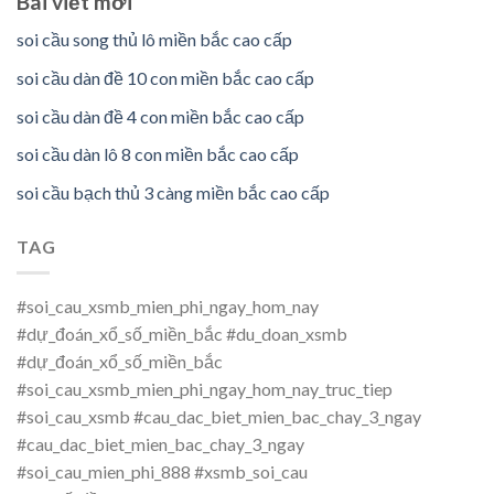
Bài viết mới
soi cầu song thủ lô miền bắc cao cấp
soi cầu dàn đề 10 con miền bắc cao cấp
soi cầu dàn đề 4 con miền bắc cao cấp
soi cầu dàn lô 8 con miền bắc cao cấp
soi cầu bạch thủ 3 càng miền bắc cao cấp
TAG
#soi_cau_xsmb_mien_phi_ngay_hom_nay
#dự_đoán_xổ_số_miền_bắc #du_doan_xsmb
#dự_đoán_xổ_số_miền_bắc
#soi_cau_xsmb_mien_phi_ngay_hom_nay_truc_tiep
#soi_cau_xsmb #cau_dac_biet_mien_bac_chay_3_ngay
#cau_dac_biet_mien_bac_chay_3_ngay
#soi_cau_mien_phi_888 #xsmb_soi_cau