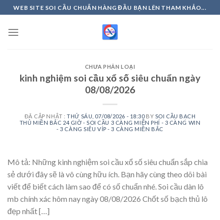
Skip
WEB SITE SOI CẦU CHUẨN HÀNG ĐẦU BẠN LÊN THAM KHẢO...
to
content
CHƯA PHÂN LOẠI
kinh nghiệm soi cầu xổ số siêu chuẩn ngày
08/08/2026
ĐÃ CẬP NHẬT :
THỨ SÁU, 07/08/2026 - 18:30
BY
SOI CẦU BẠCH
THỦ MIỀN BẮC 24 GIỜ - SOI CẦU 3 CÀNG MIỄN PHÍ - 3 CÀNG WIN
- 3 CÀNG SIÊU VÍP - 3 CÀNG MIỀN BẮC
Mô tả: Những kinh nghiệm soi cầu xổ số siêu chuẩn sắp chia
sẻ dưới đây sẽ là vô cùng hữu ích. Bạn hãy cùng theo dõi bài
viết để biết cách làm sao để có số chuẩn nhé. Soi cầu dàn lô
mb chính xác hôm nay ngày 08/08/2026 Chốt số bạch thủ lô
đẹp nhất […]