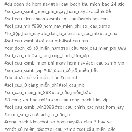
#du_doan_de_hom_nay #soi_cau_bach_thu_mien_bac_24_gio
#soi_cau_xsmb_mien_phi_ngay_hom_nay #soicầulôđề
#soi_cau_sieu_chuan #xsmb_soi_cau #xsmb_soi_cau
#soi_cau_mb #888_hom_nay_mien_phi_soi_cau_xsmb
#lô_đẹp_hôm_nay #lo_dan_lo_xien #soi_cau_mb #soi_cau
#soi_cau_xsmb #soi_cau_mb #soi_cau_mn
#dự_đoán_xổ_số_miền_nam #soi_cầu #soi_cau_mien_phi_888
#soi_cau_mb #soi_cau_rong_bach_kim_vip
#soi_cau_xsmb_mien_phi_ngay_hom_nay #soi_cau_xsmb_vip
#soi_cau_xsmb_vip #dự_đoán_xổ_số_miền_bắc
#dự_đoán_xổ_số_miền_bắc #cau_mb
#soi_cầu_3_càng_miễn_phí #soi_cau_mb
#soi_cau_mien_phi_888 #soi_cầu_miền_bắc
#3_càng_ăn_bao_nhiêu #soi_cau_rong_bach_kim_vip
#soi_cau_xsmb_win2888 #soi_cau_chinh_xac_nhat_hom_nay
#xsmb_soi_cau #cách_soi_cầu_lô
#rong_bach_kim_chot_so_hom_nay #lo_xien_2_hay_ve
#chốt_số_miền_bắc #soi_cau_xsmb #soi_cầu_miền_bắc